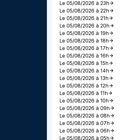
Le 05/08/2026 à 23h
Le 05/08/2026 à 22h
Le 05/08/2026 à 21h
Le 05/08/2026 à 20h
Le 05/08/2026 à 19h
Le 05/08/2026 à 18h
Le 05/08/2026 à 17h
Le 05/08/2026 à 16h
Le 05/08/2026 à 15h
Le 05/08/2026 à 14h
Le 05/08/2026 à 13h
Le 05/08/2026 à 12h
Le 05/08/2026 à 11h
Le 05/08/2026 à 10h
Le 05/08/2026 à 09h
Le 05/08/2026 à 08h
Le 05/08/2026 à 07h
Le 05/08/2026 à 06h
Le 05/08/2026 à 05h