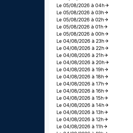
Le 05/08/2026 à 04h
Le 05/08/2026 à 03h
Le 05/08/2026 à 02h
Le 05/08/2026 à 01h
Le 05/08/2026 à 00h
Le 04/08/2026 à 23h
Le 04/08/2026 à 22h
Le 04/08/2026 à 21h
Le 04/08/2026 à 20h
Le 04/08/2026 à 19h
Le 04/08/2026 à 18h
Le 04/08/2026 à 17h
Le 04/08/2026 à 16h
Le 04/08/2026 à 15h
Le 04/08/2026 à 14h
Le 04/08/2026 à 13h
Le 04/08/2026 à 12h
Le 04/08/2026 à 11h