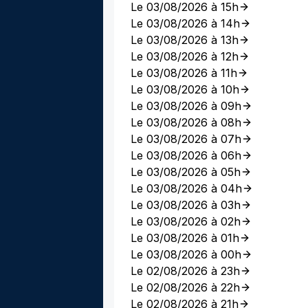
Le 03/08/2026 à 15h
Le 03/08/2026 à 14h
Le 03/08/2026 à 13h
Le 03/08/2026 à 12h
Le 03/08/2026 à 11h
Le 03/08/2026 à 10h
Le 03/08/2026 à 09h
Le 03/08/2026 à 08h
Le 03/08/2026 à 07h
Le 03/08/2026 à 06h
Le 03/08/2026 à 05h
Le 03/08/2026 à 04h
Le 03/08/2026 à 03h
Le 03/08/2026 à 02h
Le 03/08/2026 à 01h
Le 03/08/2026 à 00h
Le 02/08/2026 à 23h
Le 02/08/2026 à 22h
Le 02/08/2026 à 21h