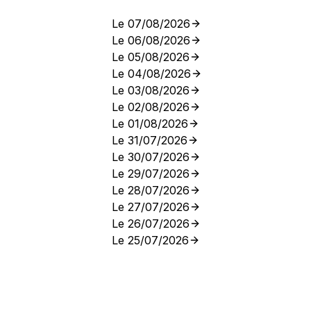
Le 07/08/2026
Le 06/08/2026
Le 05/08/2026
Le 04/08/2026
Le 03/08/2026
Le 02/08/2026
Le 01/08/2026
Le 31/07/2026
Le 30/07/2026
Le 29/07/2026
Le 28/07/2026
Le 27/07/2026
Le 26/07/2026
Le 25/07/2026