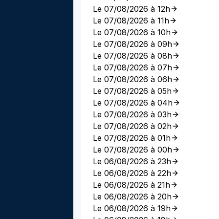
Le 07/08/2026 à 12h
Le 07/08/2026 à 11h
Le 07/08/2026 à 10h
Le 07/08/2026 à 09h
Le 07/08/2026 à 08h
Le 07/08/2026 à 07h
Le 07/08/2026 à 06h
Le 07/08/2026 à 05h
Le 07/08/2026 à 04h
Le 07/08/2026 à 03h
Le 07/08/2026 à 02h
Le 07/08/2026 à 01h
Le 07/08/2026 à 00h
Le 06/08/2026 à 23h
Le 06/08/2026 à 22h
Le 06/08/2026 à 21h
Le 06/08/2026 à 20h
Le 06/08/2026 à 19h