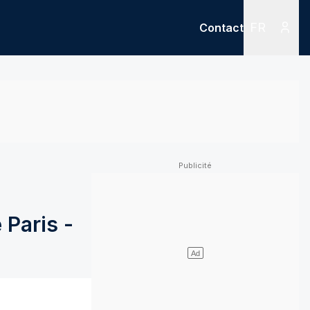
FR
Contact
Menu
Menu des
Paris -