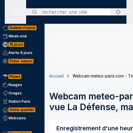
Rechercher
Menu secondaire
Bulletin France
Week-end
15 jours
Alerte 8 jours
Prévi. saison
Accueil
Webcam meteo-paris.com - Tim
Pluies
Nuages
Orages
Webcam meteo-pari
Station Paris
vue La Défense, mai
Votre quartier
Webcams
Enregistrement d'une heu