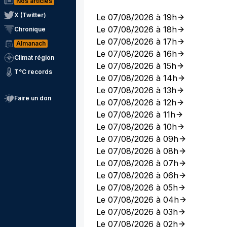
Nos articles
X (Twitter)
Le 07/08/2026 à 19h
Le 07/08/2026 à 18h
Chronique
Le 07/08/2026 à 17h
Almanach
Le 07/08/2026 à 16h
Climat région
Le 07/08/2026 à 15h
T°C records
Le 07/08/2026 à 14h
Le 07/08/2026 à 13h
Faire un don
Le 07/08/2026 à 12h
Le 07/08/2026 à 11h
Le 07/08/2026 à 10h
Le 07/08/2026 à 09h
Le 07/08/2026 à 08h
Le 07/08/2026 à 07h
Le 07/08/2026 à 06h
Le 07/08/2026 à 05h
Le 07/08/2026 à 04h
Le 07/08/2026 à 03h
Le 07/08/2026 à 02h