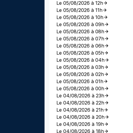
Le 05/08/2026 à 12h
Le 05/08/2026 à 11h
Le 05/08/2026 à 10h
Le 05/08/2026 à 09h
Le 05/08/2026 à 08h
Le 05/08/2026 à 07h
Le 05/08/2026 à 06h
Le 05/08/2026 à 05h
Le 05/08/2026 à 04h
Le 05/08/2026 à 03h
Le 05/08/2026 à 02h
Le 05/08/2026 à 01h
Le 05/08/2026 à 00h
Le 04/08/2026 à 23h
Le 04/08/2026 à 22h
Le 04/08/2026 à 21h
Le 04/08/2026 à 20h
Le 04/08/2026 à 19h
Le 04/08/2026 à 18h