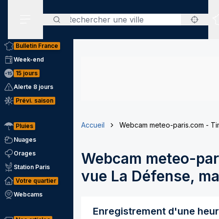
Rechercher
Menu secondaire
Bulletin France
Week-end
15 jours
Alerte 8 jours
Prévi. saison
Accueil
Webcam meteo-paris.com - Tim
Pluies
Nuages
Orages
Webcam meteo-pari
Station Paris
vue La Défense, mai
Votre quartier
Webcams
Enregistrement d'une heu