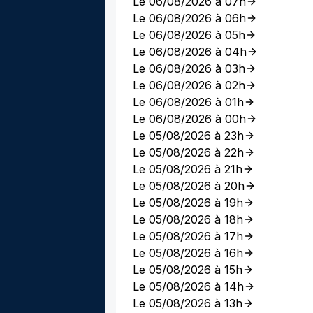
Le 06/08/2026 à 07h
Le 06/08/2026 à 06h
Le 06/08/2026 à 05h
Le 06/08/2026 à 04h
Le 06/08/2026 à 03h
Le 06/08/2026 à 02h
Le 06/08/2026 à 01h
Le 06/08/2026 à 00h
Le 05/08/2026 à 23h
Le 05/08/2026 à 22h
Le 05/08/2026 à 21h
Le 05/08/2026 à 20h
Le 05/08/2026 à 19h
Le 05/08/2026 à 18h
Le 05/08/2026 à 17h
Le 05/08/2026 à 16h
Le 05/08/2026 à 15h
Le 05/08/2026 à 14h
Le 05/08/2026 à 13h