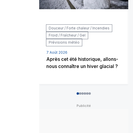
Douceur / Forte chaleur / Incendies
Froid / Fraîcheur / Gel
Prévisions météo
7 Août 2026
Après cet été historique, allons-
nous connaître un hiver glacial ?
0
1
2
3
4
5