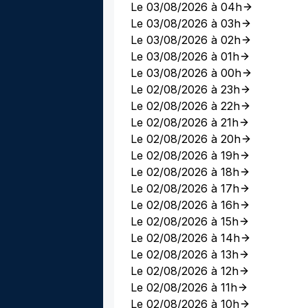
Le 03/08/2026 à 04h
Le 03/08/2026 à 03h
Le 03/08/2026 à 02h
Le 03/08/2026 à 01h
Le 03/08/2026 à 00h
Le 02/08/2026 à 23h
Le 02/08/2026 à 22h
Le 02/08/2026 à 21h
Le 02/08/2026 à 20h
Le 02/08/2026 à 19h
Le 02/08/2026 à 18h
Le 02/08/2026 à 17h
Le 02/08/2026 à 16h
Le 02/08/2026 à 15h
Le 02/08/2026 à 14h
Le 02/08/2026 à 13h
Le 02/08/2026 à 12h
Le 02/08/2026 à 11h
Le 02/08/2026 à 10h