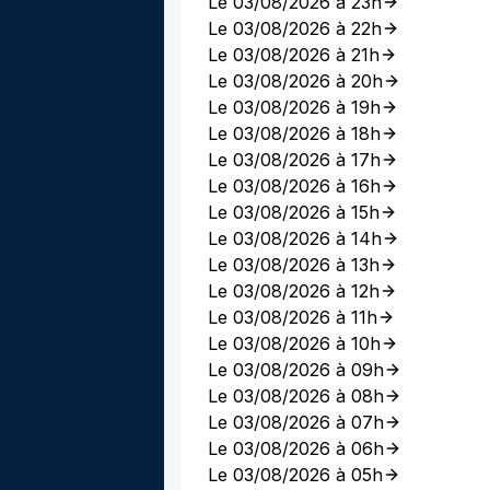
Le 03/08/2026 à 23h
Le 03/08/2026 à 22h
Le 03/08/2026 à 21h
Le 03/08/2026 à 20h
Le 03/08/2026 à 19h
Le 03/08/2026 à 18h
Le 03/08/2026 à 17h
Le 03/08/2026 à 16h
Le 03/08/2026 à 15h
Le 03/08/2026 à 14h
Le 03/08/2026 à 13h
Le 03/08/2026 à 12h
Le 03/08/2026 à 11h
Le 03/08/2026 à 10h
Le 03/08/2026 à 09h
Le 03/08/2026 à 08h
Le 03/08/2026 à 07h
Le 03/08/2026 à 06h
Le 03/08/2026 à 05h