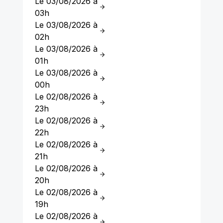
Le 03/08/2026 à
03h
Le 03/08/2026 à
02h
Le 03/08/2026 à
01h
Le 03/08/2026 à
00h
Le 02/08/2026 à
23h
Le 02/08/2026 à
22h
Le 02/08/2026 à
21h
Le 02/08/2026 à
20h
Le 02/08/2026 à
19h
Le 02/08/2026 à