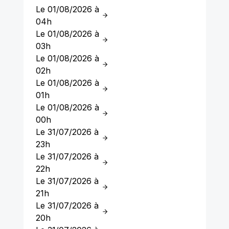
Le 01/08/2026 à
04h
Le 01/08/2026 à
03h
Le 01/08/2026 à
02h
Le 01/08/2026 à
01h
Le 01/08/2026 à
00h
Le 31/07/2026 à
23h
Le 31/07/2026 à
22h
Le 31/07/2026 à
21h
Le 31/07/2026 à
20h