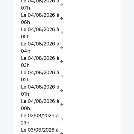
Le 04/08/2026 à
07h
Le 04/08/2026 à
06h
Le 04/08/2026 à
05h
Le 04/08/2026 à
04h
Le 04/08/2026 à
03h
Le 04/08/2026 à
02h
Le 04/08/2026 à
01h
Le 04/08/2026 à
00h
Le 03/08/2026 à
23h
Le 03/08/2026 à