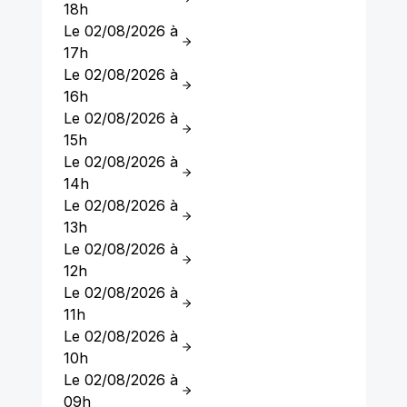
18h
Le 02/08/2026 à
17h
Le 02/08/2026 à
16h
Le 02/08/2026 à
15h
Le 02/08/2026 à
14h
Le 02/08/2026 à
13h
Le 02/08/2026 à
12h
Le 02/08/2026 à
11h
Le 02/08/2026 à
10h
Le 02/08/2026 à
09h