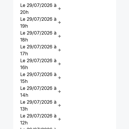
Le 29/07/2026 à
20h
Le 29/07/2026 à
19h
Le 29/07/2026 à
18h
Le 29/07/2026 à
17h
Le 29/07/2026 à
16h
Le 29/07/2026 à
15h
Le 29/07/2026 à
14h
Le 29/07/2026 à
13h
Le 29/07/2026 à
12h