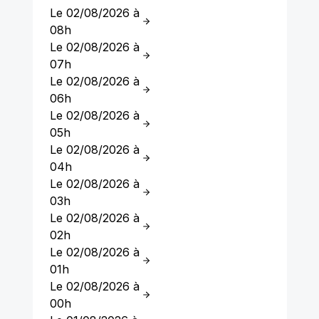
Le 02/08/2026 à
08h
Le 02/08/2026 à
07h
Le 02/08/2026 à
06h
Le 02/08/2026 à
05h
Le 02/08/2026 à
04h
Le 02/08/2026 à
03h
Le 02/08/2026 à
02h
Le 02/08/2026 à
01h
Le 02/08/2026 à
00h