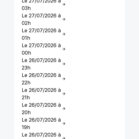
Le 27/07/2026 à
03h
Le 27/07/2026 à
02h
Le 27/07/2026 à
01h
Le 27/07/2026 à
00h
Le 26/07/2026 à
23h
Le 26/07/2026 à
22h
Le 26/07/2026 à
21h
Le 26/07/2026 à
20h
Le 26/07/2026 à
19h
Le 26/07/2026 à