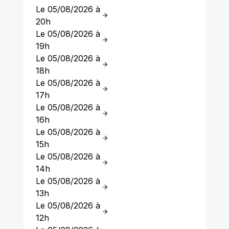
Le 05/08/2026 à
20h
Le 05/08/2026 à
19h
Le 05/08/2026 à
18h
Le 05/08/2026 à
17h
Le 05/08/2026 à
16h
Le 05/08/2026 à
15h
Le 05/08/2026 à
14h
Le 05/08/2026 à
13h
Le 05/08/2026 à
12h