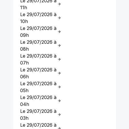
Le 29/07/2026 à
11h
Le 29/07/2026 à
10h
Le 29/07/2026 à
09h
Le 29/07/2026 à
08h
Le 29/07/2026 à
07h
Le 29/07/2026 à
06h
Le 29/07/2026 à
05h
Le 29/07/2026 à
04h
Le 29/07/2026 à
03h
Le 29/07/2026 à