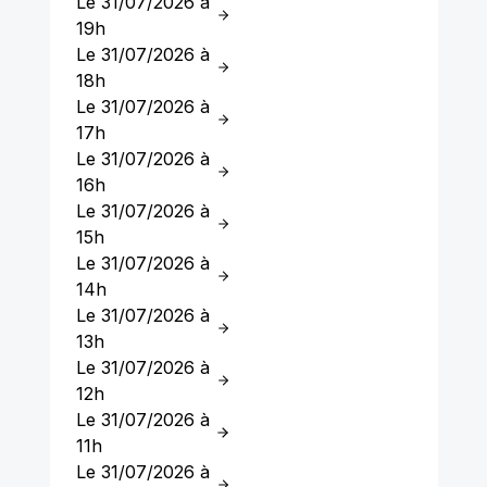
Le 31/07/2026 à
19h
Le 31/07/2026 à
18h
Le 31/07/2026 à
17h
Le 31/07/2026 à
16h
Le 31/07/2026 à
15h
Le 31/07/2026 à
14h
Le 31/07/2026 à
13h
Le 31/07/2026 à
12h
Le 31/07/2026 à
11h
Le 31/07/2026 à