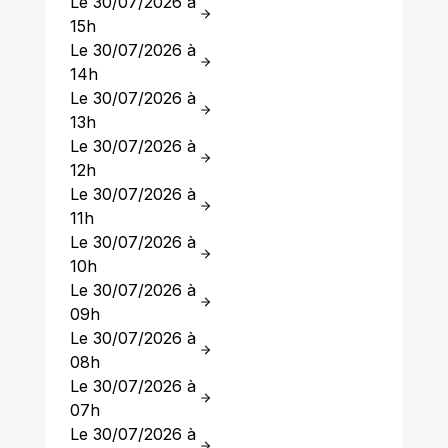
Le 30/07/2026 à
15h
Le 30/07/2026 à
14h
Le 30/07/2026 à
13h
Le 30/07/2026 à
12h
Le 30/07/2026 à
11h
Le 30/07/2026 à
10h
Le 30/07/2026 à
09h
Le 30/07/2026 à
08h
Le 30/07/2026 à
07h
Le 30/07/2026 à