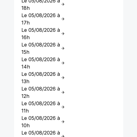
Le 05/08/2026 à
18h
Le 05/08/2026 à
17h
Le 05/08/2026 à
16h
Le 05/08/2026 à
15h
Le 05/08/2026 à
14h
Le 05/08/2026 à
13h
Le 05/08/2026 à
12h
Le 05/08/2026 à
11h
Le 05/08/2026 à
10h
Le 05/08/2026 à