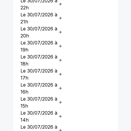
Le 30/07/2026 à
22h
Le 30/07/2026 à
21h
Le 30/07/2026 à
20h
Le 30/07/2026 à
19h
Le 30/07/2026 à
18h
Le 30/07/2026 à
17h
Le 30/07/2026 à
16h
Le 30/07/2026 à
15h
Le 30/07/2026 à
14h
Le 30/07/2026 à