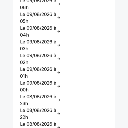
Le 09/08/2026 à
06h
Le 09/08/2026 à
05h
Le 09/08/2026 à
04h
Le 09/08/2026 à
03h
Le 09/08/2026 à
02h
Le 09/08/2026 à
01h
Le 09/08/2026 à
00h
Le 08/08/2026 à
23h
Le 08/08/2026 à
22h
Le 08/08/2026 à