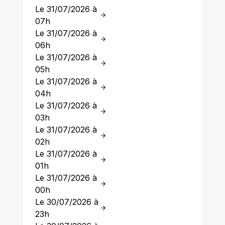
Le 31/07/2026 à
07h
Le 31/07/2026 à
06h
Le 31/07/2026 à
05h
Le 31/07/2026 à
04h
Le 31/07/2026 à
03h
Le 31/07/2026 à
02h
Le 31/07/2026 à
01h
Le 31/07/2026 à
00h
Le 30/07/2026 à
23h