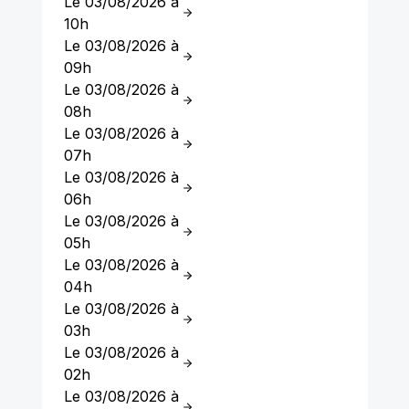
Le 03/08/2026 à
10h
Le 03/08/2026 à
09h
Le 03/08/2026 à
08h
Le 03/08/2026 à
07h
Le 03/08/2026 à
06h
Le 03/08/2026 à
05h
Le 03/08/2026 à
04h
Le 03/08/2026 à
03h
Le 03/08/2026 à
02h
Le 03/08/2026 à