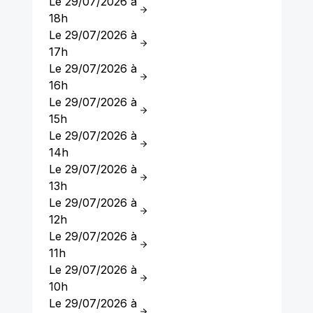
Le 29/07/2026 à
18h
Le 29/07/2026 à
17h
Le 29/07/2026 à
16h
Le 29/07/2026 à
15h
Le 29/07/2026 à
14h
Le 29/07/2026 à
13h
Le 29/07/2026 à
12h
Le 29/07/2026 à
11h
Le 29/07/2026 à
10h
Le 29/07/2026 à