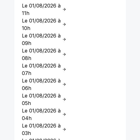
Le 01/08/2026 à
11h
Le 01/08/2026 à
10h
Le 01/08/2026 à
09h
Le 01/08/2026 à
08h
Le 01/08/2026 à
07h
Le 01/08/2026 à
06h
Le 01/08/2026 à
05h
Le 01/08/2026 à
04h
Le 01/08/2026 à
03h