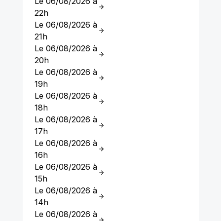
Le 06/08/2026 à
22h
Le 06/08/2026 à
21h
Le 06/08/2026 à
20h
Le 06/08/2026 à
19h
Le 06/08/2026 à
18h
Le 06/08/2026 à
17h
Le 06/08/2026 à
16h
Le 06/08/2026 à
15h
Le 06/08/2026 à
14h
Le 06/08/2026 à