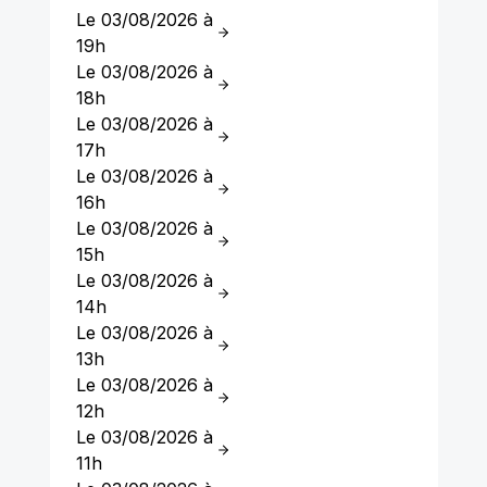
Le 03/08/2026 à
19h
Le 03/08/2026 à
18h
Le 03/08/2026 à
17h
Le 03/08/2026 à
16h
Le 03/08/2026 à
15h
Le 03/08/2026 à
14h
Le 03/08/2026 à
13h
Le 03/08/2026 à
12h
Le 03/08/2026 à
11h