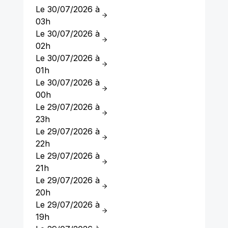
Le 30/07/2026 à
03h
Le 30/07/2026 à
02h
Le 30/07/2026 à
01h
Le 30/07/2026 à
00h
Le 29/07/2026 à
23h
Le 29/07/2026 à
22h
Le 29/07/2026 à
21h
Le 29/07/2026 à
20h
Le 29/07/2026 à
19h