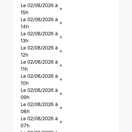
Le 02/08/2026 à
15h
Le 02/08/2026 à
14h
Le 02/08/2026 à
13h
Le 02/08/2026 à
12h
Le 02/08/2026 à
11h
Le 02/08/2026 à
10h
Le 02/08/2026 à
09h
Le 02/08/2026 à
08h
Le 02/08/2026 à
07h