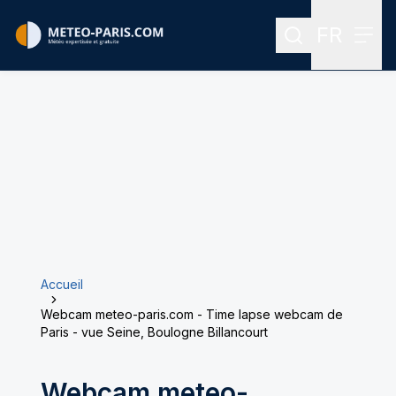
FR
Rechercher
Menu
Menu des
Accueil
Webcam meteo-paris.com - Time lapse webcam de
Paris - vue Seine, Boulogne Billancourt
Webcam meteo-