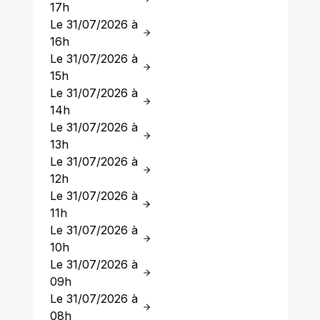
17h
Le 31/07/2026 à
16h
Le 31/07/2026 à
15h
Le 31/07/2026 à
14h
Le 31/07/2026 à
13h
Le 31/07/2026 à
12h
Le 31/07/2026 à
11h
Le 31/07/2026 à
10h
Le 31/07/2026 à
09h
Le 31/07/2026 à
08h