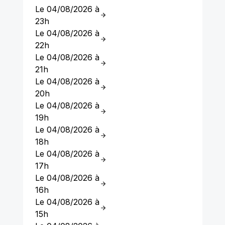
Le 04/08/2026 à
23h
Le 04/08/2026 à
22h
Le 04/08/2026 à
21h
Le 04/08/2026 à
20h
Le 04/08/2026 à
19h
Le 04/08/2026 à
18h
Le 04/08/2026 à
17h
Le 04/08/2026 à
16h
Le 04/08/2026 à
15h