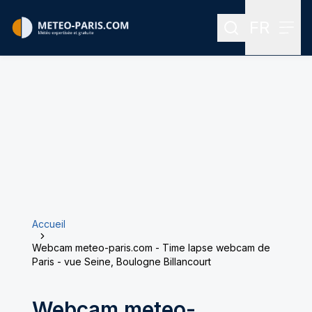
FR
Rechercher
Menu
Menu des
Accueil
Webcam meteo-paris.com - Time lapse webcam de
Paris - vue Seine, Boulogne Billancourt
Webcam meteo-