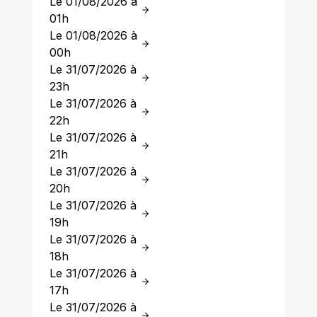
Le 01/08/2026 à
01h
Le 01/08/2026 à
00h
Le 31/07/2026 à
23h
Le 31/07/2026 à
22h
Le 31/07/2026 à
21h
Le 31/07/2026 à
20h
Le 31/07/2026 à
19h
Le 31/07/2026 à
18h
Le 31/07/2026 à
17h
Le 31/07/2026 à