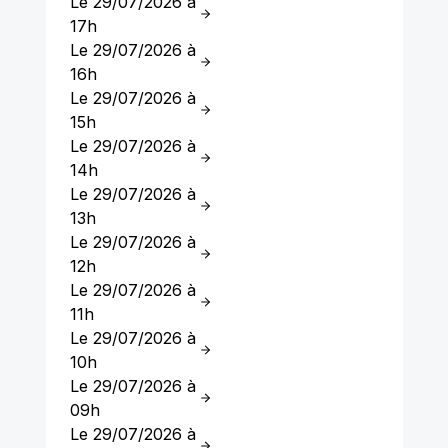
Le 29/07/2026 à
17h
Le 29/07/2026 à
16h
Le 29/07/2026 à
15h
Le 29/07/2026 à
14h
Le 29/07/2026 à
13h
Le 29/07/2026 à
12h
Le 29/07/2026 à
11h
Le 29/07/2026 à
10h
Le 29/07/2026 à
09h
Le 29/07/2026 à