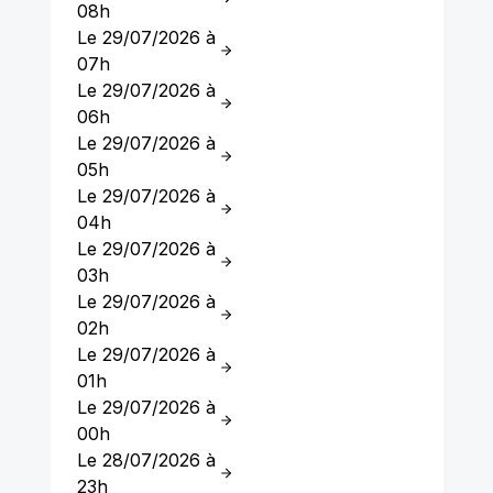
08h
Le 29/07/2026 à
07h
Le 29/07/2026 à
06h
Le 29/07/2026 à
05h
Le 29/07/2026 à
04h
Le 29/07/2026 à
03h
Le 29/07/2026 à
02h
Le 29/07/2026 à
01h
Le 29/07/2026 à
00h
Le 28/07/2026 à
23h