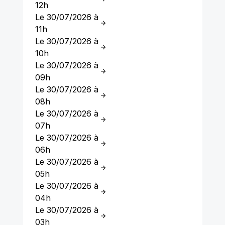
12h
Le 30/07/2026 à
11h
Le 30/07/2026 à
10h
Le 30/07/2026 à
09h
Le 30/07/2026 à
08h
Le 30/07/2026 à
07h
Le 30/07/2026 à
06h
Le 30/07/2026 à
05h
Le 30/07/2026 à
04h
Le 30/07/2026 à
03h