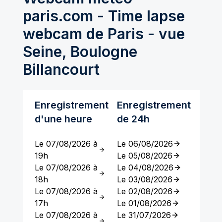
paris.com - Time lapse
webcam de Paris - vue
Seine, Boulogne
Billancourt
Enregistrement
Enregistrement
d'une heure
de 24h
Le 07/08/2026 à
Le 06/08/2026
19h
Le 05/08/2026
Le 07/08/2026 à
Le 04/08/2026
18h
Le 03/08/2026
Le 07/08/2026 à
Le 02/08/2026
17h
Le 01/08/2026
Le 07/08/2026 à
Le 31/07/2026