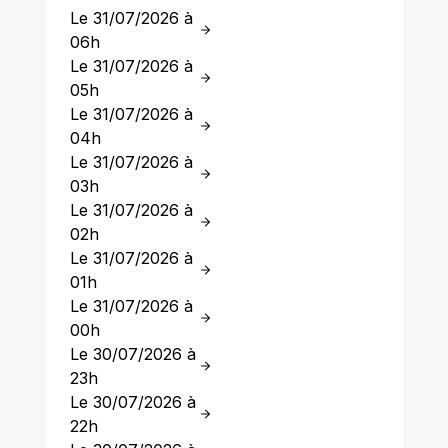
Le 31/07/2026 à
06h
Le 31/07/2026 à
05h
Le 31/07/2026 à
04h
Le 31/07/2026 à
03h
Le 31/07/2026 à
02h
Le 31/07/2026 à
01h
Le 31/07/2026 à
00h
Le 30/07/2026 à
23h
Le 30/07/2026 à
22h