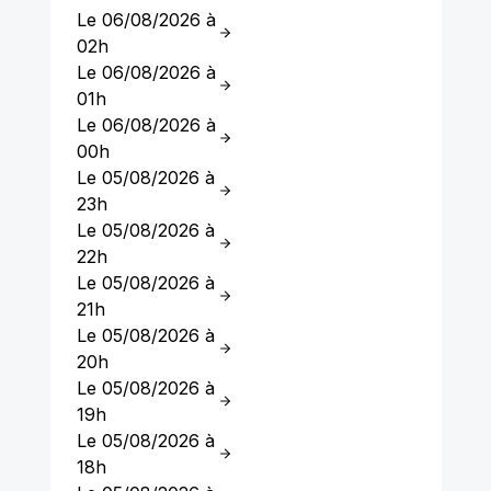
Le 06/08/2026 à
02h
Le 06/08/2026 à
01h
Le 06/08/2026 à
00h
Le 05/08/2026 à
23h
Le 05/08/2026 à
22h
Le 05/08/2026 à
21h
Le 05/08/2026 à
20h
Le 05/08/2026 à
19h
Le 05/08/2026 à
18h