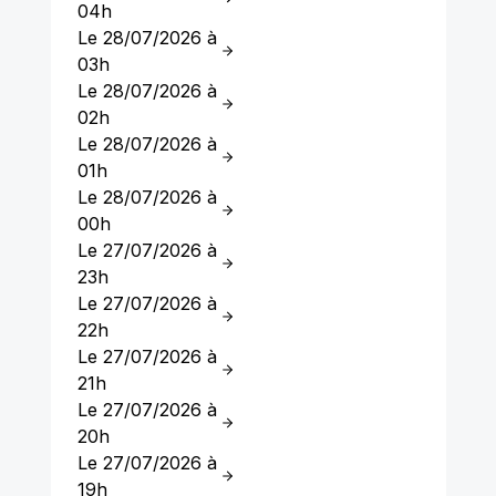
04h
Le 28/07/2026 à
03h
Le 28/07/2026 à
02h
Le 28/07/2026 à
01h
Le 28/07/2026 à
00h
Le 27/07/2026 à
23h
Le 27/07/2026 à
22h
Le 27/07/2026 à
21h
Le 27/07/2026 à
20h
Le 27/07/2026 à
19h