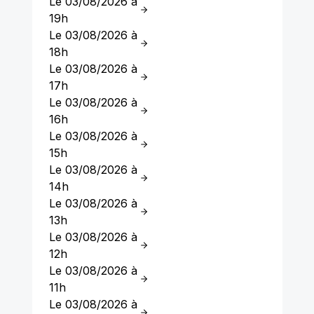
Le 03/08/2026 à
19h
Le 03/08/2026 à
18h
Le 03/08/2026 à
17h
Le 03/08/2026 à
16h
Le 03/08/2026 à
15h
Le 03/08/2026 à
14h
Le 03/08/2026 à
13h
Le 03/08/2026 à
12h
Le 03/08/2026 à
11h
Le 03/08/2026 à