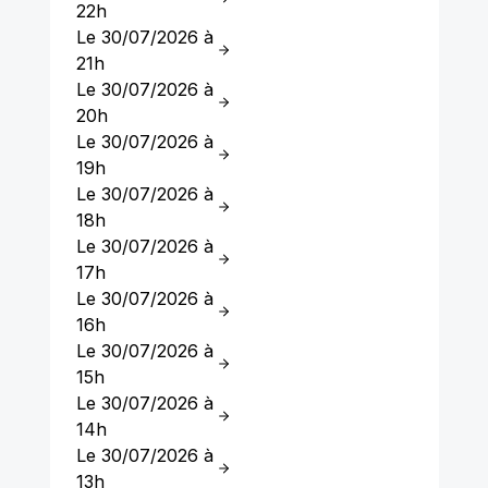
22h
Le 30/07/2026 à
21h
Le 30/07/2026 à
20h
Le 30/07/2026 à
19h
Le 30/07/2026 à
18h
Le 30/07/2026 à
17h
Le 30/07/2026 à
16h
Le 30/07/2026 à
15h
Le 30/07/2026 à
14h
Le 30/07/2026 à
13h