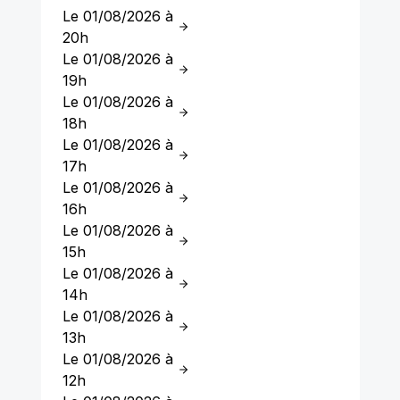
Le 01/08/2026 à
20h
Le 01/08/2026 à
19h
Le 01/08/2026 à
18h
Le 01/08/2026 à
17h
Le 01/08/2026 à
16h
Le 01/08/2026 à
15h
Le 01/08/2026 à
14h
Le 01/08/2026 à
13h
Le 01/08/2026 à
12h