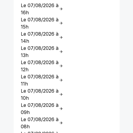
Le 07/08/2026 à
16h
Le 07/08/2026 à
15h
Le 07/08/2026 à
14h
Le 07/08/2026 à
13h
Le 07/08/2026 à
12h
Le 07/08/2026 à
11h
Le 07/08/2026 à
10h
Le 07/08/2026 à
09h
Le 07/08/2026 à
08h