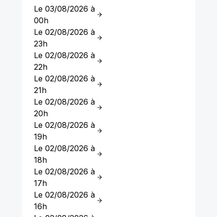
Le 03/08/2026 à
00h
Le 02/08/2026 à
23h
Le 02/08/2026 à
22h
Le 02/08/2026 à
21h
Le 02/08/2026 à
20h
Le 02/08/2026 à
19h
Le 02/08/2026 à
18h
Le 02/08/2026 à
17h
Le 02/08/2026 à
16h