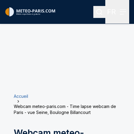
FR
Rechercher
Menu
Menu des
Accueil
Webcam meteo-paris.com - Time lapse webcam de
Paris - vue Seine, Boulogne Billancourt
Webcam meteo-