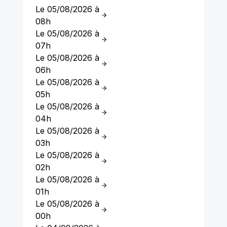
Le 05/08/2026 à
08h
Le 05/08/2026 à
07h
Le 05/08/2026 à
06h
Le 05/08/2026 à
05h
Le 05/08/2026 à
04h
Le 05/08/2026 à
03h
Le 05/08/2026 à
02h
Le 05/08/2026 à
01h
Le 05/08/2026 à
00h