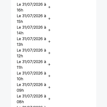
Le 31/07/2026 à
16h
Le 31/07/2026 à
15h
Le 31/07/2026 à
14h
Le 31/07/2026 à
13h
Le 31/07/2026 à
12h
Le 31/07/2026 à
11h
Le 31/07/2026 à
10h
Le 31/07/2026 à
09h
Le 31/07/2026 à
08h