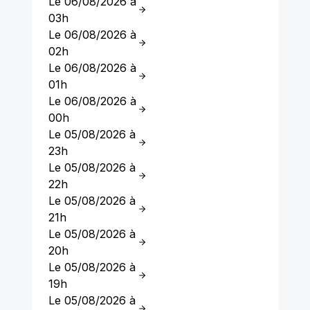
Le 06/08/2026 à
03h
Le 06/08/2026 à
02h
Le 06/08/2026 à
01h
Le 06/08/2026 à
00h
Le 05/08/2026 à
23h
Le 05/08/2026 à
22h
Le 05/08/2026 à
21h
Le 05/08/2026 à
20h
Le 05/08/2026 à
19h
Le 05/08/2026 à