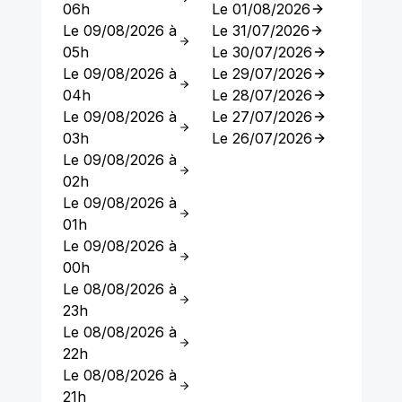
06h
Le 01/08/2026
Le 09/08/2026 à
Le 31/07/2026
05h
Le 30/07/2026
Le 09/08/2026 à
Le 29/07/2026
04h
Le 28/07/2026
Le 09/08/2026 à
Le 27/07/2026
03h
Le 26/07/2026
Le 09/08/2026 à
02h
Le 09/08/2026 à
01h
Le 09/08/2026 à
00h
Le 08/08/2026 à
23h
Le 08/08/2026 à
22h
Le 08/08/2026 à
21h