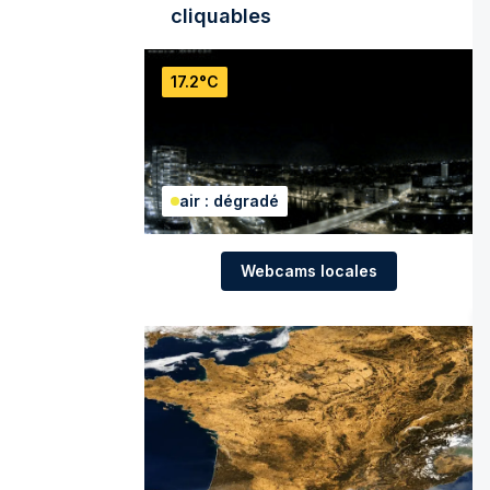
cliquables
17.2°C
air : dégradé
Webcams locales