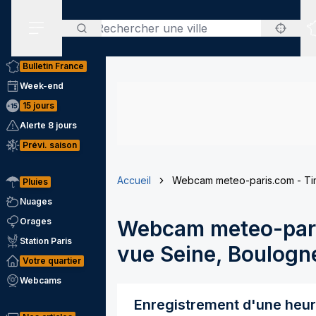
Rechercher
Menu secondaire
Bulletin France
Week-end
15 jours
Alerte 8 jours
Prévi. saison
Accueil
Webcam meteo-paris.com - Tim
Pluies
Nuages
Orages
Webcam meteo-pari
Station Paris
vue Seine, Boulogne
Votre quartier
Webcams
Enregistrement d'une heu