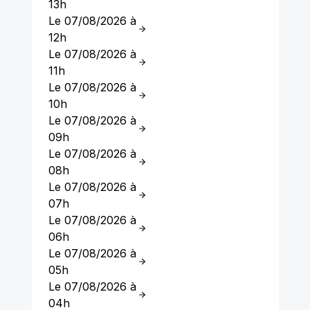
13h
Le 07/08/2026 à
12h
Le 07/08/2026 à
11h
Le 07/08/2026 à
10h
Le 07/08/2026 à
09h
Le 07/08/2026 à
08h
Le 07/08/2026 à
07h
Le 07/08/2026 à
06h
Le 07/08/2026 à
05h
Le 07/08/2026 à
04h