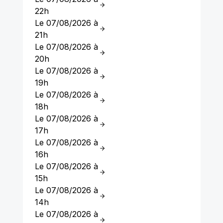
22h
Le 07/08/2026 à
21h
Le 07/08/2026 à
20h
Le 07/08/2026 à
19h
Le 07/08/2026 à
18h
Le 07/08/2026 à
17h
Le 07/08/2026 à
16h
Le 07/08/2026 à
15h
Le 07/08/2026 à
14h
Le 07/08/2026 à