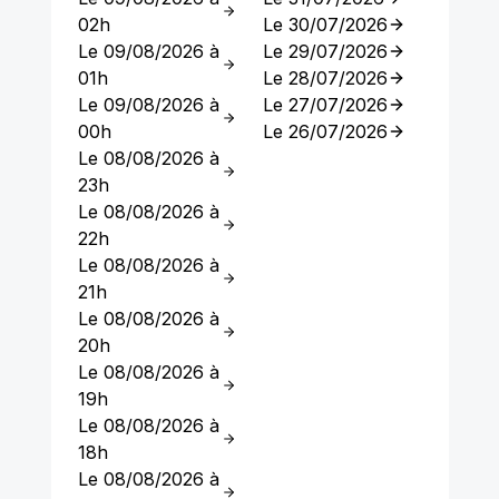
02h
Le 30/07/2026
Le 09/08/2026 à
Le 29/07/2026
01h
Le 28/07/2026
Le 09/08/2026 à
Le 27/07/2026
00h
Le 26/07/2026
Le 08/08/2026 à
23h
Le 08/08/2026 à
22h
Le 08/08/2026 à
21h
Le 08/08/2026 à
20h
Le 08/08/2026 à
19h
Le 08/08/2026 à
18h
Le 08/08/2026 à