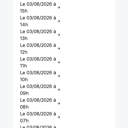
Le 03/08/2026 à
15h
Le 03/08/2026 à
14h
Le 03/08/2026 à
13h
Le 03/08/2026 à
12h
Le 03/08/2026 à
11h
Le 03/08/2026 à
10h
Le 03/08/2026 à
09h
Le 03/08/2026 à
08h
Le 03/08/2026 à
07h
Le 03/08/2026 à