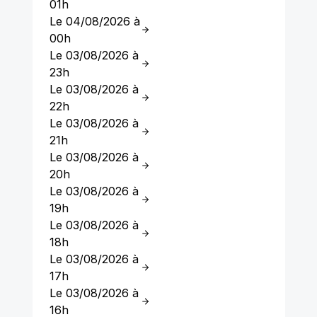
01h
Le 04/08/2026 à
00h
Le 03/08/2026 à
23h
Le 03/08/2026 à
22h
Le 03/08/2026 à
21h
Le 03/08/2026 à
20h
Le 03/08/2026 à
19h
Le 03/08/2026 à
18h
Le 03/08/2026 à
17h
Le 03/08/2026 à
16h