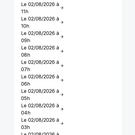
Le 02/08/2026 à
11h
Le 02/08/2026 à
10h
Le 02/08/2026 à
09h
Le 02/08/2026 à
08h
Le 02/08/2026 à
07h
Le 02/08/2026 à
06h
Le 02/08/2026 à
05h
Le 02/08/2026 à
04h
Le 02/08/2026 à
03h
Le 02/08/2026 à