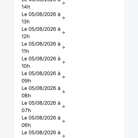
14h
Le 05/08/2026 à
13h
Le 05/08/2026 à
12h
Le 05/08/2026 à
11h
Le 05/08/2026 à
10h
Le 05/08/2026 à
09h
Le 05/08/2026 à
08h
Le 05/08/2026 à
07h
Le 05/08/2026 à
06h
Le 05/08/2026 à