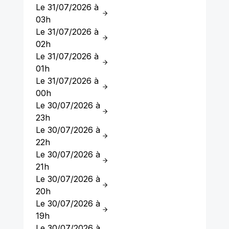
Le 31/07/2026 à
03h
Le 31/07/2026 à
02h
Le 31/07/2026 à
01h
Le 31/07/2026 à
00h
Le 30/07/2026 à
23h
Le 30/07/2026 à
22h
Le 30/07/2026 à
21h
Le 30/07/2026 à
20h
Le 30/07/2026 à
19h
Le 30/07/2026 à