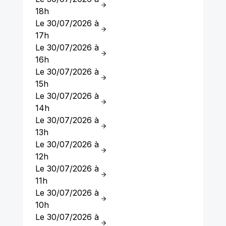
18h
Le 30/07/2026 à
17h
Le 30/07/2026 à
16h
Le 30/07/2026 à
15h
Le 30/07/2026 à
14h
Le 30/07/2026 à
13h
Le 30/07/2026 à
12h
Le 30/07/2026 à
11h
Le 30/07/2026 à
10h
Le 30/07/2026 à