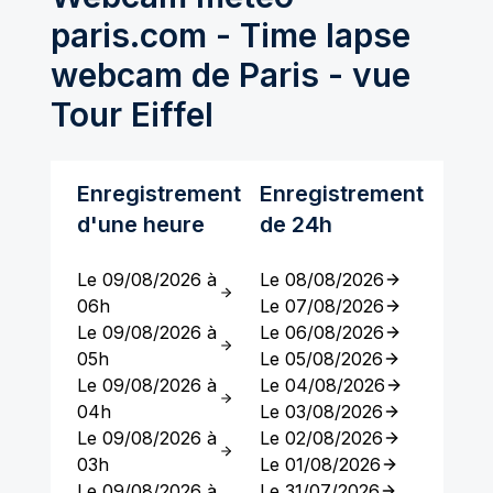
paris.com - Time lapse
webcam de Paris - vue
Tour Eiffel
Enregistrement
Enregistrement
d'une heure
de 24h
Le 09/08/2026 à
Le 08/08/2026
06h
Le 07/08/2026
Le 09/08/2026 à
Le 06/08/2026
05h
Le 05/08/2026
Le 09/08/2026 à
Le 04/08/2026
04h
Le 03/08/2026
Le 09/08/2026 à
Le 02/08/2026
03h
Le 01/08/2026
Le 09/08/2026 à
Le 31/07/2026