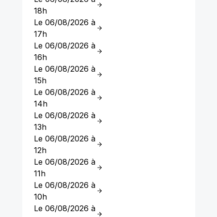
18h
Le 06/08/2026 à
17h
Le 06/08/2026 à
16h
Le 06/08/2026 à
15h
Le 06/08/2026 à
14h
Le 06/08/2026 à
13h
Le 06/08/2026 à
12h
Le 06/08/2026 à
11h
Le 06/08/2026 à
10h
Le 06/08/2026 à