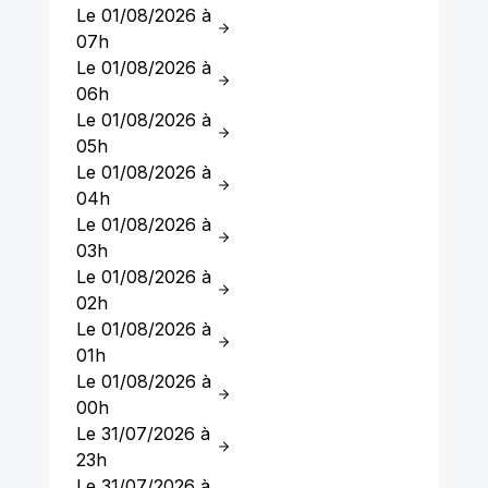
Le 01/08/2026 à
07h
Le 01/08/2026 à
06h
Le 01/08/2026 à
05h
Le 01/08/2026 à
04h
Le 01/08/2026 à
03h
Le 01/08/2026 à
02h
Le 01/08/2026 à
01h
Le 01/08/2026 à
00h
Le 31/07/2026 à
23h
Le 31/07/2026 à