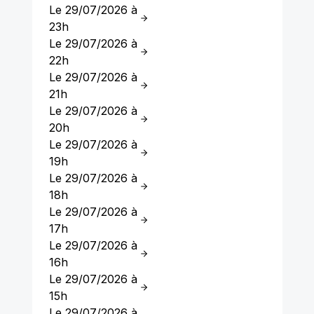
Le 29/07/2026 à
23h
Le 29/07/2026 à
22h
Le 29/07/2026 à
21h
Le 29/07/2026 à
20h
Le 29/07/2026 à
19h
Le 29/07/2026 à
18h
Le 29/07/2026 à
17h
Le 29/07/2026 à
16h
Le 29/07/2026 à
15h
Le 29/07/2026 à