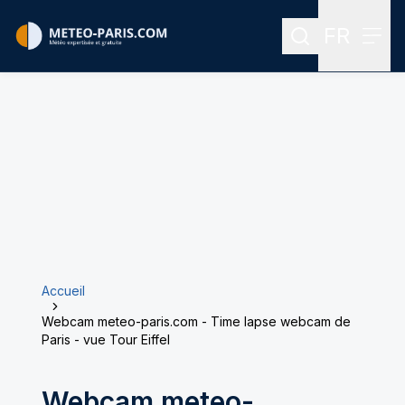
FR
Rechercher
Menu
Menu des
Accueil
Webcam meteo-paris.com - Time lapse webcam de
Paris - vue Tour Eiffel
Webcam meteo-