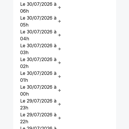
Le 30/07/2026 à
06h
Le 30/07/2026 à
05h
Le 30/07/2026 à
04h
Le 30/07/2026 à
03h
Le 30/07/2026 à
02h
Le 30/07/2026 à
01h
Le 30/07/2026 à
00h
Le 29/07/2026 à
23h
Le 29/07/2026 à
22h
Le 29/07/2026 à