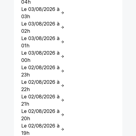
04h
Le 03/08/2026 à
03h
Le 03/08/2026 à
02h
Le 03/08/2026 à
01h
Le 03/08/2026 à
00h
Le 02/08/2026 à
23h
Le 02/08/2026 à
22h
Le 02/08/2026 à
21h
Le 02/08/2026 à
20h
Le 02/08/2026 à
19h