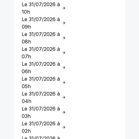
Le 31/07/2026 à
10h
Le 31/07/2026 à
09h
Le 31/07/2026 à
08h
Le 31/07/2026 à
07h
Le 31/07/2026 à
06h
Le 31/07/2026 à
05h
Le 31/07/2026 à
04h
Le 31/07/2026 à
03h
Le 31/07/2026 à
02h
Le 31/07/2026 à