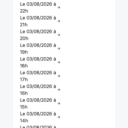
Le 03/08/2026 à
22h
Le 03/08/2026 à
21h
Le 03/08/2026 à
20h
Le 03/08/2026 à
19h
Le 03/08/2026 à
18h
Le 03/08/2026 à
17h
Le 03/08/2026 à
16h
Le 03/08/2026 à
15h
Le 03/08/2026 à
14h
Le 03/08/2026 à