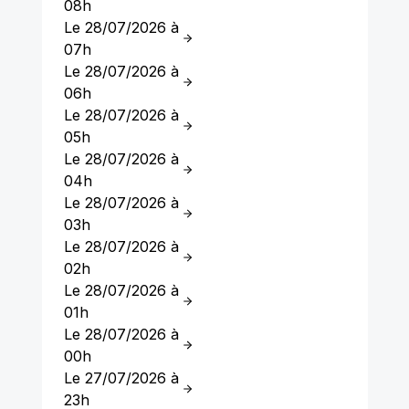
08h
Le 28/07/2026 à
07h
Le 28/07/2026 à
06h
Le 28/07/2026 à
05h
Le 28/07/2026 à
04h
Le 28/07/2026 à
03h
Le 28/07/2026 à
02h
Le 28/07/2026 à
01h
Le 28/07/2026 à
00h
Le 27/07/2026 à
23h