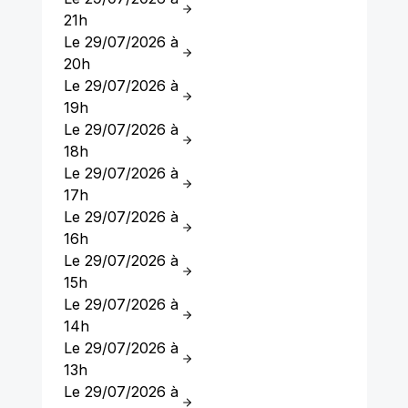
21h
Le 29/07/2026 à
20h
Le 29/07/2026 à
19h
Le 29/07/2026 à
18h
Le 29/07/2026 à
17h
Le 29/07/2026 à
16h
Le 29/07/2026 à
15h
Le 29/07/2026 à
14h
Le 29/07/2026 à
13h
Le 29/07/2026 à