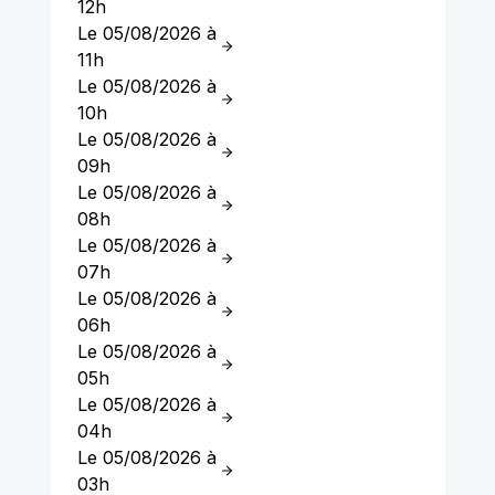
12h
Le 05/08/2026 à
11h
Le 05/08/2026 à
10h
Le 05/08/2026 à
09h
Le 05/08/2026 à
08h
Le 05/08/2026 à
07h
Le 05/08/2026 à
06h
Le 05/08/2026 à
05h
Le 05/08/2026 à
04h
Le 05/08/2026 à
03h