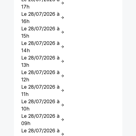
17h
Le 28/07/2026 à
16h
Le 28/07/2026 à
15h
Le 28/07/2026 à
14h
Le 28/07/2026 à
13h
Le 28/07/2026 à
12h
Le 28/07/2026 à
11h
Le 28/07/2026 à
10h
Le 28/07/2026 à
09h
Le 28/07/2026 à