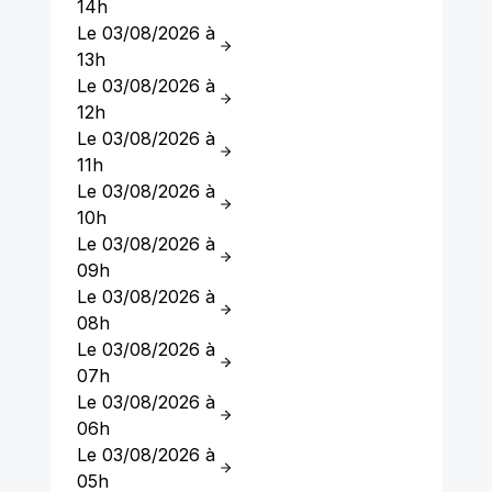
14h
Le 03/08/2026 à
13h
Le 03/08/2026 à
12h
Le 03/08/2026 à
11h
Le 03/08/2026 à
10h
Le 03/08/2026 à
09h
Le 03/08/2026 à
08h
Le 03/08/2026 à
07h
Le 03/08/2026 à
06h
Le 03/08/2026 à
05h