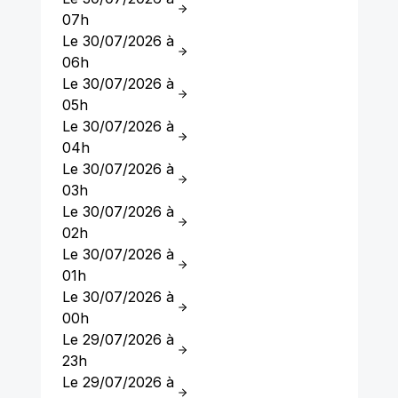
07h
Le 30/07/2026 à
06h
Le 30/07/2026 à
05h
Le 30/07/2026 à
04h
Le 30/07/2026 à
03h
Le 30/07/2026 à
02h
Le 30/07/2026 à
01h
Le 30/07/2026 à
00h
Le 29/07/2026 à
23h
Le 29/07/2026 à