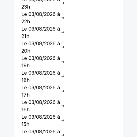
23h
Le 03/08/2026 à
22h
Le 03/08/2026 à
21h
Le 03/08/2026 à
20h
Le 03/08/2026 à
19h
Le 03/08/2026 à
18h
Le 03/08/2026 à
17h
Le 03/08/2026 à
16h
Le 03/08/2026 à
15h
Le 03/08/2026 à