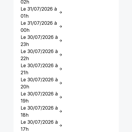
02h
Le 31/07/2026 à
01h
Le 31/07/2026 à
00h
Le 30/07/2026 à
23h
Le 30/07/2026 à
22h
Le 30/07/2026 à
21h
Le 30/07/2026 à
20h
Le 30/07/2026 à
19h
Le 30/07/2026 à
18h
Le 30/07/2026 à
17h