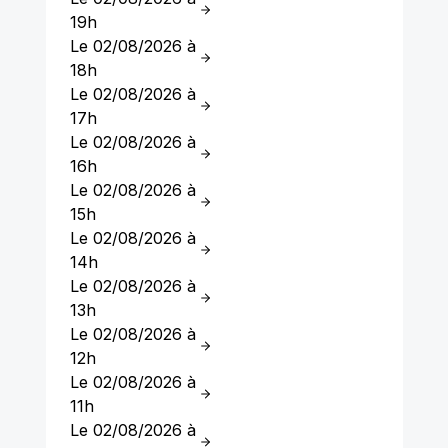
19h
Le 02/08/2026 à
18h
Le 02/08/2026 à
17h
Le 02/08/2026 à
16h
Le 02/08/2026 à
15h
Le 02/08/2026 à
14h
Le 02/08/2026 à
13h
Le 02/08/2026 à
12h
Le 02/08/2026 à
11h
Le 02/08/2026 à