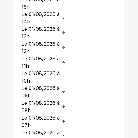
15h
Le 01/08/2026 à
14h
Le 01/08/2026 à
13h
Le 01/08/2026 à
12h
Le 01/08/2026 à
11h
Le 01/08/2026 à
10h
Le 01/08/2026 à
09h
Le 01/08/2026 à
08h
Le 01/08/2026 à
07h
Le 01/08/2026 à