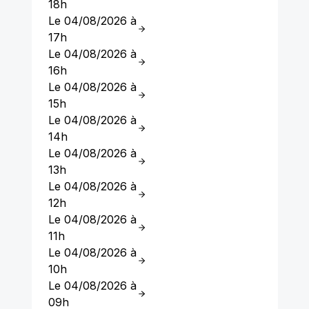
18h
Le 04/08/2026 à
17h
Le 04/08/2026 à
16h
Le 04/08/2026 à
15h
Le 04/08/2026 à
14h
Le 04/08/2026 à
13h
Le 04/08/2026 à
12h
Le 04/08/2026 à
11h
Le 04/08/2026 à
10h
Le 04/08/2026 à
09h