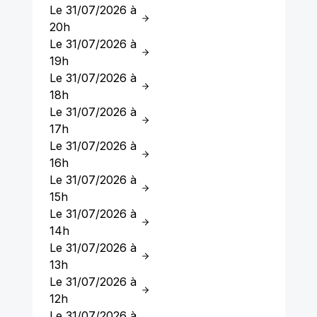
Le 31/07/2026 à
20h
Le 31/07/2026 à
19h
Le 31/07/2026 à
18h
Le 31/07/2026 à
17h
Le 31/07/2026 à
16h
Le 31/07/2026 à
15h
Le 31/07/2026 à
14h
Le 31/07/2026 à
13h
Le 31/07/2026 à
12h
Le 31/07/2026 à