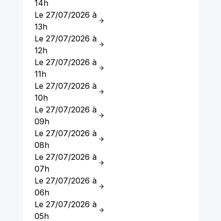
14h
Le 27/07/2026 à
13h
Le 27/07/2026 à
12h
Le 27/07/2026 à
11h
Le 27/07/2026 à
10h
Le 27/07/2026 à
09h
Le 27/07/2026 à
08h
Le 27/07/2026 à
07h
Le 27/07/2026 à
06h
Le 27/07/2026 à
05h