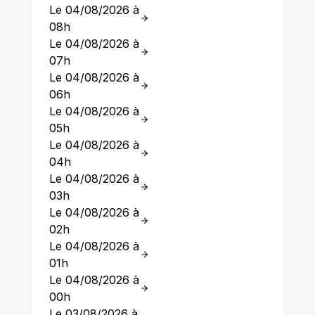
Le 04/08/2026 à
08h
Le 04/08/2026 à
07h
Le 04/08/2026 à
06h
Le 04/08/2026 à
05h
Le 04/08/2026 à
04h
Le 04/08/2026 à
03h
Le 04/08/2026 à
02h
Le 04/08/2026 à
01h
Le 04/08/2026 à
00h
Le 03/08/2026 à