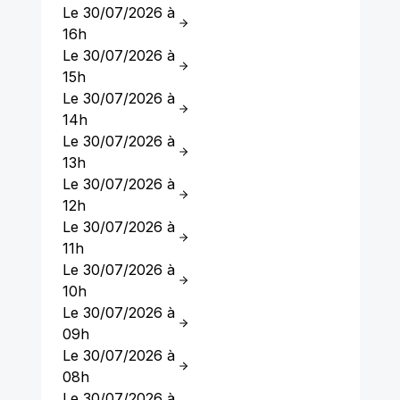
Le 30/07/2026 à
16h
Le 30/07/2026 à
15h
Le 30/07/2026 à
14h
Le 30/07/2026 à
13h
Le 30/07/2026 à
12h
Le 30/07/2026 à
11h
Le 30/07/2026 à
10h
Le 30/07/2026 à
09h
Le 30/07/2026 à
08h
Le 30/07/2026 à