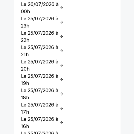
Le 26/07/2026 à
00h
Le 25/07/2026 à
23h
Le 25/07/2026 à
22h
Le 25/07/2026 à
21h
Le 25/07/2026 à
20h
Le 25/07/2026 à
19h
Le 25/07/2026 à
18h
Le 25/07/2026 à
17h
Le 25/07/2026 à
16h
Le 25/07/2026 à