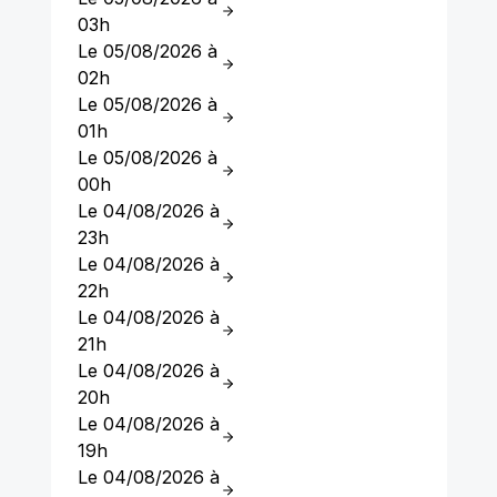
03h
Le 05/08/2026 à
02h
Le 05/08/2026 à
01h
Le 05/08/2026 à
00h
Le 04/08/2026 à
23h
Le 04/08/2026 à
22h
Le 04/08/2026 à
21h
Le 04/08/2026 à
20h
Le 04/08/2026 à
19h
Le 04/08/2026 à