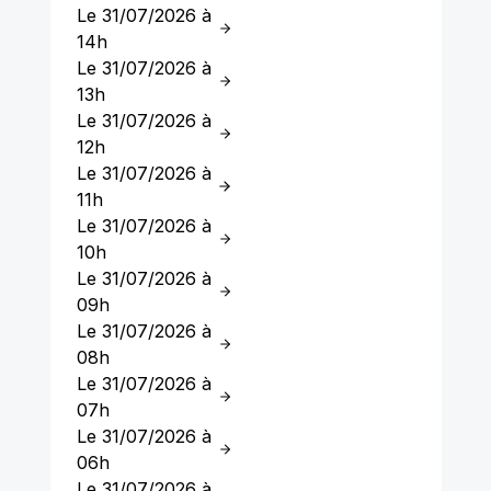
Le 31/07/2026 à
14h
Le 31/07/2026 à
13h
Le 31/07/2026 à
12h
Le 31/07/2026 à
11h
Le 31/07/2026 à
10h
Le 31/07/2026 à
09h
Le 31/07/2026 à
08h
Le 31/07/2026 à
07h
Le 31/07/2026 à
06h
Le 31/07/2026 à