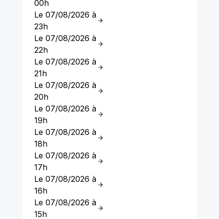
00h
Le 07/08/2026 à
23h
Le 07/08/2026 à
22h
Le 07/08/2026 à
21h
Le 07/08/2026 à
20h
Le 07/08/2026 à
19h
Le 07/08/2026 à
18h
Le 07/08/2026 à
17h
Le 07/08/2026 à
16h
Le 07/08/2026 à
15h