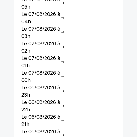
05h
Le 07/08/2026 à
04h
Le 07/08/2026 à
03h
Le 07/08/2026 à
02h
Le 07/08/2026 à
01h
Le 07/08/2026 à
00h
Le 06/08/2026 à
23h
Le 06/08/2026 à
22h
Le 06/08/2026 à
21h
Le 06/08/2026 à