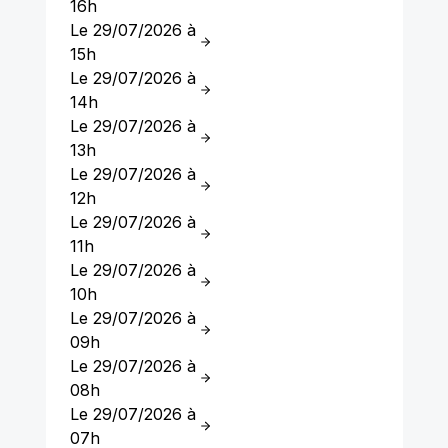
16h
Le 29/07/2026 à
15h
Le 29/07/2026 à
14h
Le 29/07/2026 à
13h
Le 29/07/2026 à
12h
Le 29/07/2026 à
11h
Le 29/07/2026 à
10h
Le 29/07/2026 à
09h
Le 29/07/2026 à
08h
Le 29/07/2026 à
07h