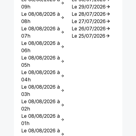
09h
Le 29/07/2026
Le 08/08/2026 à
Le 28/07/2026
08h
Le 27/07/2026
Le 08/08/2026 à
Le 26/07/2026
07h
Le 25/07/2026
Le 08/08/2026 à
06h
Le 08/08/2026 à
05h
Le 08/08/2026 à
04h
Le 08/08/2026 à
03h
Le 08/08/2026 à
02h
Le 08/08/2026 à
01h
Le 08/08/2026 à