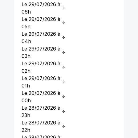
Le 29/07/2026 à
06h
Le 29/07/2026 à
05h
Le 29/07/2026 à
04h
Le 29/07/2026 à
03h
Le 29/07/2026 à
02h
Le 29/07/2026 à
01h
Le 29/07/2026 à
00h
Le 28/07/2026 à
23h
Le 28/07/2026 à
22h
Le 28/07/2026 à