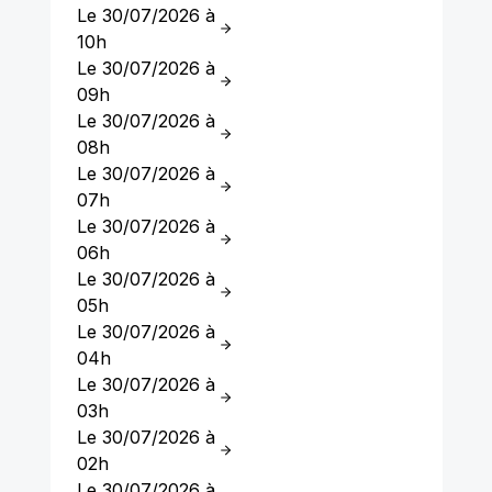
Le 30/07/2026 à
10h
Le 30/07/2026 à
09h
Le 30/07/2026 à
08h
Le 30/07/2026 à
07h
Le 30/07/2026 à
06h
Le 30/07/2026 à
05h
Le 30/07/2026 à
04h
Le 30/07/2026 à
03h
Le 30/07/2026 à
02h
Le 30/07/2026 à