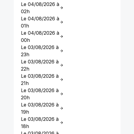
Le 04/08/2026 à
02h
Le 04/08/2026 à
01h
Le 04/08/2026 à
00h
Le 03/08/2026 à
23h
Le 03/08/2026 à
22h
Le 03/08/2026 à
21h
Le 03/08/2026 à
20h
Le 03/08/2026 à
19h
Le 03/08/2026 à
18h
Le 03/08/2026 à