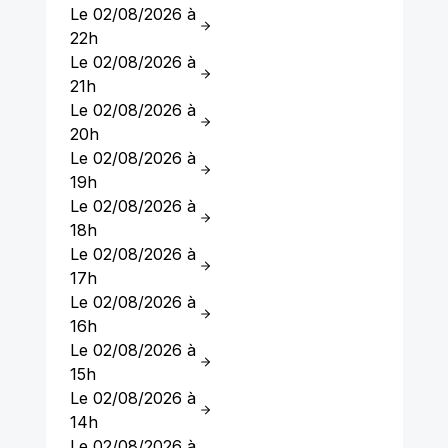
Le 02/08/2026 à
22h
Le 02/08/2026 à
21h
Le 02/08/2026 à
20h
Le 02/08/2026 à
19h
Le 02/08/2026 à
18h
Le 02/08/2026 à
17h
Le 02/08/2026 à
16h
Le 02/08/2026 à
15h
Le 02/08/2026 à
14h
Le 02/08/2026 à