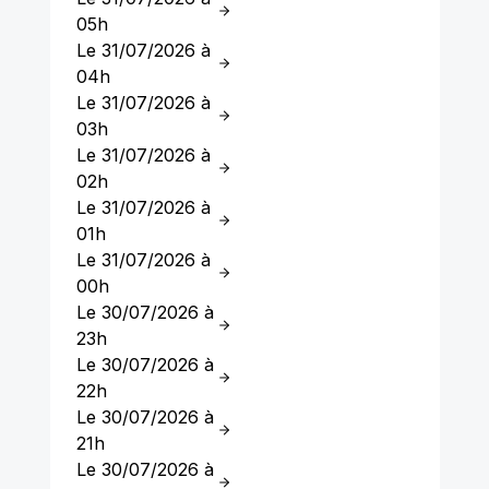
05h
Le 31/07/2026 à
04h
Le 31/07/2026 à
03h
Le 31/07/2026 à
02h
Le 31/07/2026 à
01h
Le 31/07/2026 à
00h
Le 30/07/2026 à
23h
Le 30/07/2026 à
22h
Le 30/07/2026 à
21h
Le 30/07/2026 à