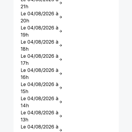
21h
Le 04/08/2026 à
20h
Le 04/08/2026 à
19h
Le 04/08/2026 à
18h
Le 04/08/2026 à
17h
Le 04/08/2026 à
16h
Le 04/08/2026 à
15h
Le 04/08/2026 à
14h
Le 04/08/2026 à
13h
Le 04/08/2026 à