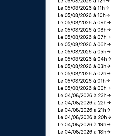
Le 05/08/2026 à 12h
Le 05/08/2026 à 11h
Le 05/08/2026 à 10h
Le 05/08/2026 à 09h
Le 05/08/2026 à 08h
Le 05/08/2026 à 07h
Le 05/08/2026 à 06h
Le 05/08/2026 à 05h
Le 05/08/2026 à 04h
Le 05/08/2026 à 03h
Le 05/08/2026 à 02h
Le 05/08/2026 à 01h
Le 05/08/2026 à 00h
Le 04/08/2026 à 23h
Le 04/08/2026 à 22h
Le 04/08/2026 à 21h
Le 04/08/2026 à 20h
Le 04/08/2026 à 19h
Le 04/08/2026 à 18h