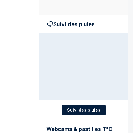
Suivi des pluies
Suivi des pluies
Webcams & pastilles T°C