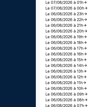
Le 07/08/2026 à 01h
Le 07/08/2026 à 00h
Le 06/08/2026 à 23h
Le 06/08/2026 à 22h
Le 06/08/2026 à 21h
Le 06/08/2026 à 20h
Le 06/08/2026 à 19h
Le 06/08/2026 à 18h
Le 06/08/2026 à 17h
Le 06/08/2026 à 16h
Le 06/08/2026 à 15h
Le 06/08/2026 à 14h
Le 06/08/2026 à 13h
Le 06/08/2026 à 12h
Le 06/08/2026 à 11h
Le 06/08/2026 à 10h
Le 06/08/2026 à 09h
Le 06/08/2026 à 08h
Le 06/08/2026 à 07h