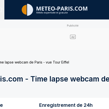
Sites expertisés
e lapse webcam de Paris - vue Tour Eiffel
s.com - Time lapse webcam de 
re
Enregistrement de 24h