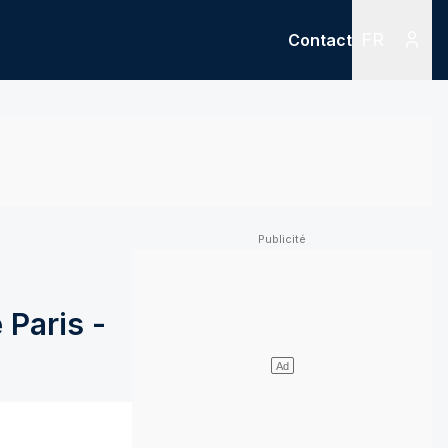
FR
Contact
Menu
Menu des
Paris -