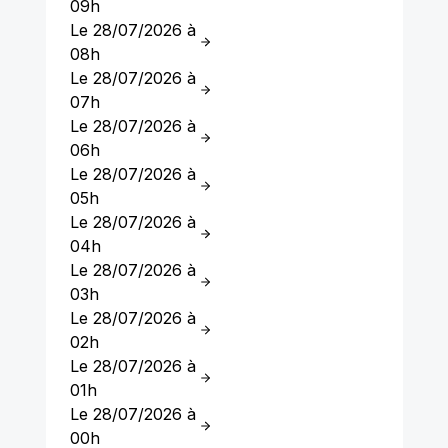
09h
Le 28/07/2026 à
08h
Le 28/07/2026 à
07h
Le 28/07/2026 à
06h
Le 28/07/2026 à
05h
Le 28/07/2026 à
04h
Le 28/07/2026 à
03h
Le 28/07/2026 à
02h
Le 28/07/2026 à
01h
Le 28/07/2026 à
00h