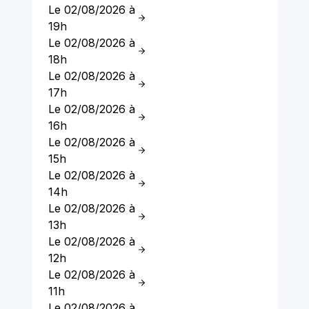
Le 02/08/2026 à
19h
Le 02/08/2026 à
18h
Le 02/08/2026 à
17h
Le 02/08/2026 à
16h
Le 02/08/2026 à
15h
Le 02/08/2026 à
14h
Le 02/08/2026 à
13h
Le 02/08/2026 à
12h
Le 02/08/2026 à
11h
Le 02/08/2026 à