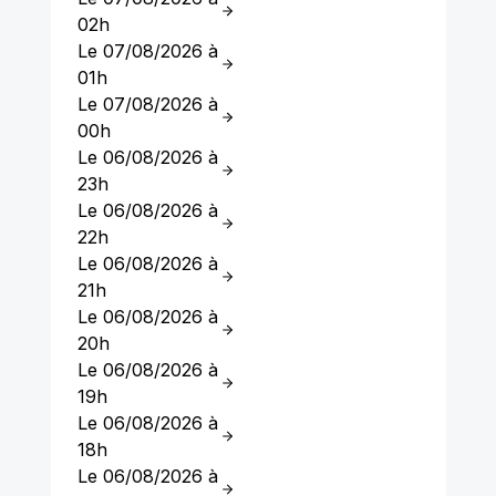
02h
Le 07/08/2026 à
01h
Le 07/08/2026 à
00h
Le 06/08/2026 à
23h
Le 06/08/2026 à
22h
Le 06/08/2026 à
21h
Le 06/08/2026 à
20h
Le 06/08/2026 à
19h
Le 06/08/2026 à
18h
Le 06/08/2026 à