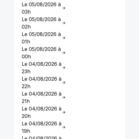
Le 05/08/2026 à
03h
Le 05/08/2026 à
02h
Le 05/08/2026 à
01h
Le 05/08/2026 à
00h
Le 04/08/2026 à
23h
Le 04/08/2026 à
22h
Le 04/08/2026 à
21h
Le 04/08/2026 à
20h
Le 04/08/2026 à
19h
Le 04/08/2026 à