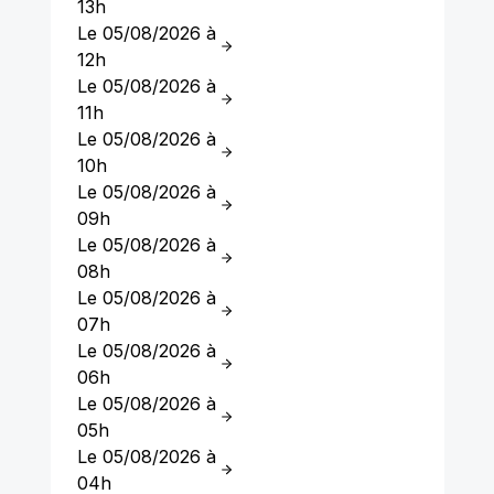
13h
Le 05/08/2026 à
12h
Le 05/08/2026 à
11h
Le 05/08/2026 à
10h
Le 05/08/2026 à
09h
Le 05/08/2026 à
08h
Le 05/08/2026 à
07h
Le 05/08/2026 à
06h
Le 05/08/2026 à
05h
Le 05/08/2026 à
04h