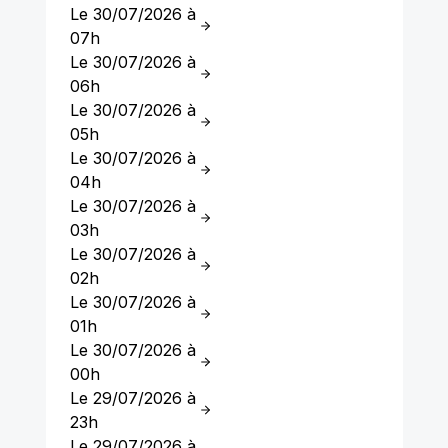
Le 30/07/2026 à
07h
Le 30/07/2026 à
06h
Le 30/07/2026 à
05h
Le 30/07/2026 à
04h
Le 30/07/2026 à
03h
Le 30/07/2026 à
02h
Le 30/07/2026 à
01h
Le 30/07/2026 à
00h
Le 29/07/2026 à
23h
Le 29/07/2026 à