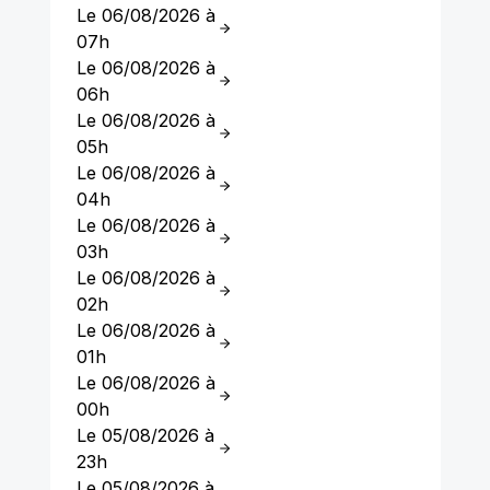
Le 06/08/2026 à
07h
Le 06/08/2026 à
06h
Le 06/08/2026 à
05h
Le 06/08/2026 à
04h
Le 06/08/2026 à
03h
Le 06/08/2026 à
02h
Le 06/08/2026 à
01h
Le 06/08/2026 à
00h
Le 05/08/2026 à
23h
Le 05/08/2026 à