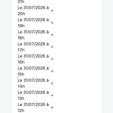
21h
Le 31/07/2026 à
20h
Le 31/07/2026 à
19h
Le 31/07/2026 à
18h
Le 31/07/2026 à
17h
Le 31/07/2026 à
16h
Le 31/07/2026 à
15h
Le 31/07/2026 à
14h
Le 31/07/2026 à
13h
Le 31/07/2026 à
12h