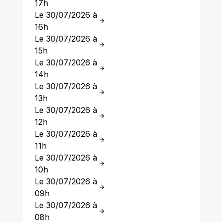
17h
Le 30/07/2026 à
16h
Le 30/07/2026 à
15h
Le 30/07/2026 à
14h
Le 30/07/2026 à
13h
Le 30/07/2026 à
12h
Le 30/07/2026 à
11h
Le 30/07/2026 à
10h
Le 30/07/2026 à
09h
Le 30/07/2026 à
08h