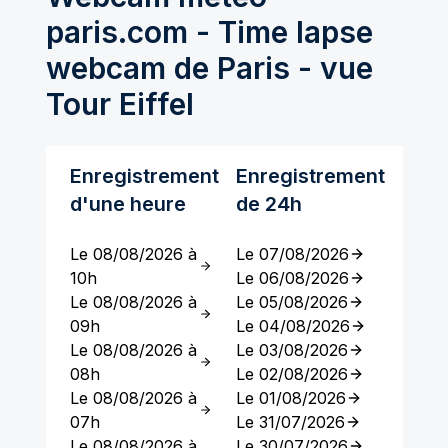
paris.com - Time lapse
webcam de Paris - vue
Tour Eiffel
Enregistrement
Enregistrement
d'une heure
de 24h
Le 08/08/2026 à
Le 07/08/2026
10h
Le 06/08/2026
Le 08/08/2026 à
Le 05/08/2026
09h
Le 04/08/2026
Le 08/08/2026 à
Le 03/08/2026
08h
Le 02/08/2026
Le 08/08/2026 à
Le 01/08/2026
07h
Le 31/07/2026
Le 08/08/2026 à
Le 30/07/2026