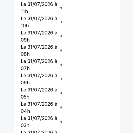
Le 31/07/2026 à
11h
Le 31/07/2026 à
10h
Le 31/07/2026 à
09h
Le 31/07/2026 à
08h
Le 31/07/2026 à
07h
Le 31/07/2026 à
06h
Le 31/07/2026 à
05h
Le 31/07/2026 à
04h
Le 31/07/2026 à
03h
Le 31/07/2026 à