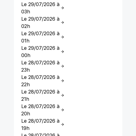
Le 29/07/2026 à
03h
Le 29/07/2026 à
02h
Le 29/07/2026 à
01h
Le 29/07/2026 à
00h
Le 28/07/2026 à
23h
Le 28/07/2026 à
22h
Le 28/07/2026 à
21h
Le 28/07/2026 à
20h
Le 28/07/2026 à
19h
Le 28/07/2026 à