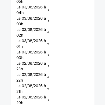
05h
Le 03/08/2026 à
04h
Le 03/08/2026 à
03h
Le 03/08/2026 à
02h
Le 03/08/2026 à
01h
Le 03/08/2026 à
00h
Le 02/08/2026 à
23h
Le 02/08/2026 à
22h
Le 02/08/2026 à
21h
Le 02/08/2026 à
20h