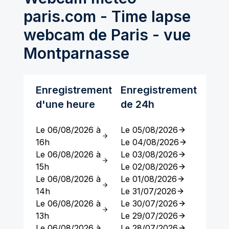
paris.com - Time lapse
webcam de Paris - vue
Montparnasse
Enregistrement
Enregistrement
d'une heure
de 24h
Le 06/08/2026 à
Le 05/08/2026
16h
Le 04/08/2026
Le 06/08/2026 à
Le 03/08/2026
15h
Le 02/08/2026
Le 06/08/2026 à
Le 01/08/2026
14h
Le 31/07/2026
Le 06/08/2026 à
Le 30/07/2026
13h
Le 29/07/2026
Le 06/08/2026 à
Le 28/07/2026