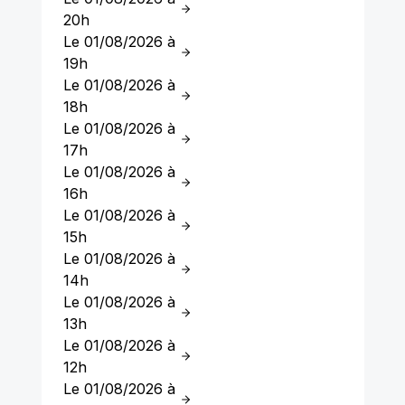
20h
Le 01/08/2026 à
19h
Le 01/08/2026 à
18h
Le 01/08/2026 à
17h
Le 01/08/2026 à
16h
Le 01/08/2026 à
15h
Le 01/08/2026 à
14h
Le 01/08/2026 à
13h
Le 01/08/2026 à
12h
Le 01/08/2026 à