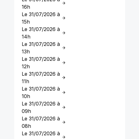
16h
Le 31/07/2026 à
15h
Le 31/07/2026 à
14h
Le 31/07/2026 à
13h
Le 31/07/2026 à
12h
Le 31/07/2026 à
11h
Le 31/07/2026 à
10h
Le 31/07/2026 à
09h
Le 31/07/2026 à
08h
Le 31/07/2026 à