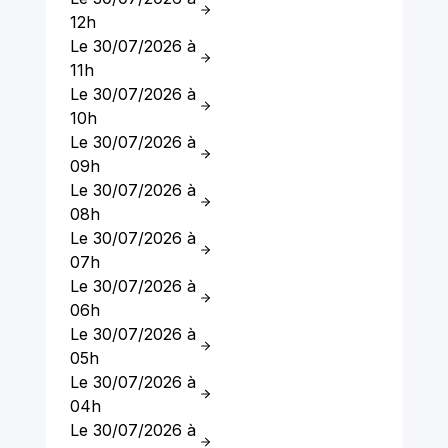
12h
Le 30/07/2026 à
11h
Le 30/07/2026 à
10h
Le 30/07/2026 à
09h
Le 30/07/2026 à
08h
Le 30/07/2026 à
07h
Le 30/07/2026 à
06h
Le 30/07/2026 à
05h
Le 30/07/2026 à
04h
Le 30/07/2026 à