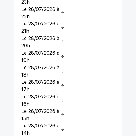
23h
Le 28/07/2026 à
22h
Le 28/07/2026 à
21h
Le 28/07/2026 à
20h
Le 28/07/2026 à
19h
Le 28/07/2026 à
18h
Le 28/07/2026 à
17h
Le 28/07/2026 à
16h
Le 28/07/2026 à
15h
Le 28/07/2026 à
14h