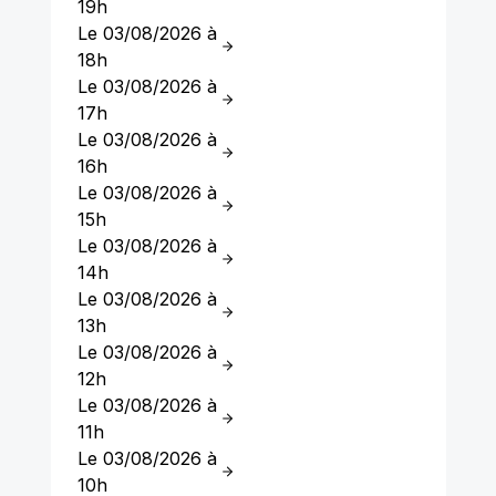
19h
Le 03/08/2026 à
18h
Le 03/08/2026 à
17h
Le 03/08/2026 à
16h
Le 03/08/2026 à
15h
Le 03/08/2026 à
14h
Le 03/08/2026 à
13h
Le 03/08/2026 à
12h
Le 03/08/2026 à
11h
Le 03/08/2026 à
10h