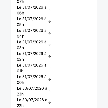
07h
Le 31/07/2026 à
06h
Le 31/07/2026 à
05h
Le 31/07/2026 à
04h
Le 31/07/2026 à
03h
Le 31/07/2026 à
02h
Le 31/07/2026 à
01h
Le 31/07/2026 à
00h
Le 30/07/2026 à
23h
Le 30/07/2026 à
22h