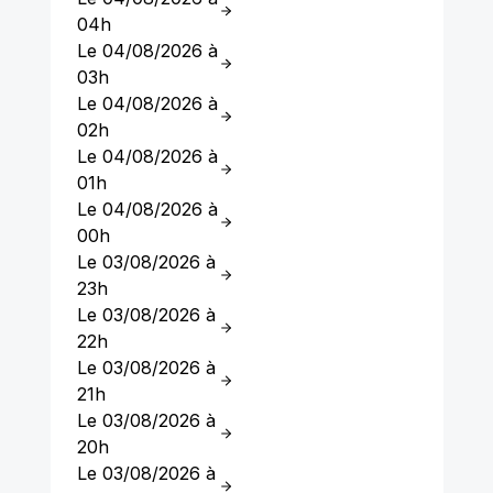
04h
Le 04/08/2026 à
03h
Le 04/08/2026 à
02h
Le 04/08/2026 à
01h
Le 04/08/2026 à
00h
Le 03/08/2026 à
23h
Le 03/08/2026 à
22h
Le 03/08/2026 à
21h
Le 03/08/2026 à
20h
Le 03/08/2026 à