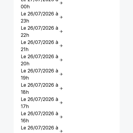
00h
Le 26/07/2026 à
23h
Le 26/07/2026 à
22h
Le 26/07/2026 à
21h
Le 26/07/2026 à
20h
Le 26/07/2026 à
19h
Le 26/07/2026 à
18h
Le 26/07/2026 à
17h
Le 26/07/2026 à
16h
Le 26/07/2026 à