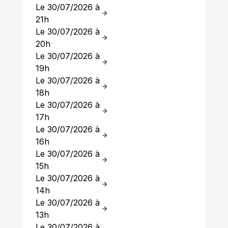
Le 30/07/2026 à
21h
Le 30/07/2026 à
20h
Le 30/07/2026 à
19h
Le 30/07/2026 à
18h
Le 30/07/2026 à
17h
Le 30/07/2026 à
16h
Le 30/07/2026 à
15h
Le 30/07/2026 à
14h
Le 30/07/2026 à
13h
Le 30/07/2026 à