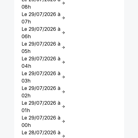
08h
Le 29/07/2026 à
07h
Le 29/07/2026 à
06h
Le 29/07/2026 à
05h
Le 29/07/2026 à
04h
Le 29/07/2026 à
03h
Le 29/07/2026 à
02h
Le 29/07/2026 à
01h
Le 29/07/2026 à
00h
Le 28/07/2026 à