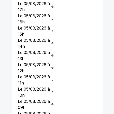
Le 05/08/2026 à
17h
Le 05/08/2026 à
16h
Le 05/08/2026 à
15h
Le 05/08/2026 à
14h
Le 05/08/2026 à
13h
Le 05/08/2026 à
12h
Le 05/08/2026 à
11h
Le 05/08/2026 à
10h
Le 05/08/2026 à
09h
Le 05/08/2026 à