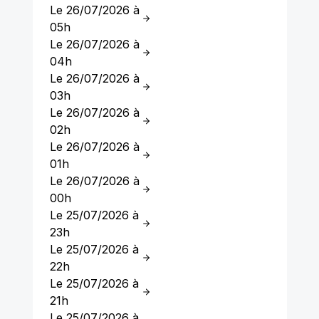
Le 26/07/2026 à
05h
Le 26/07/2026 à
04h
Le 26/07/2026 à
03h
Le 26/07/2026 à
02h
Le 26/07/2026 à
01h
Le 26/07/2026 à
00h
Le 25/07/2026 à
23h
Le 25/07/2026 à
22h
Le 25/07/2026 à
21h
Le 25/07/2026 à