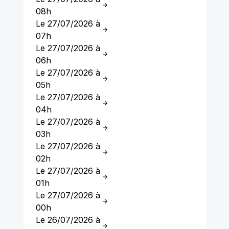
08h
Le 27/07/2026 à
07h
Le 27/07/2026 à
06h
Le 27/07/2026 à
05h
Le 27/07/2026 à
04h
Le 27/07/2026 à
03h
Le 27/07/2026 à
02h
Le 27/07/2026 à
01h
Le 27/07/2026 à
00h
Le 26/07/2026 à