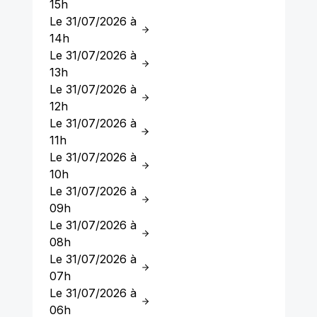
15h
Le 31/07/2026 à
14h
Le 31/07/2026 à
13h
Le 31/07/2026 à
12h
Le 31/07/2026 à
11h
Le 31/07/2026 à
10h
Le 31/07/2026 à
09h
Le 31/07/2026 à
08h
Le 31/07/2026 à
07h
Le 31/07/2026 à
06h