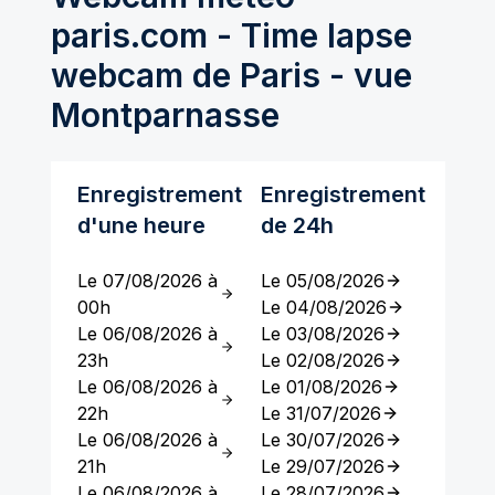
paris.com - Time lapse
webcam de Paris - vue
Montparnasse
Enregistrement
Enregistrement
d'une heure
de 24h
Le 07/08/2026 à
Le 05/08/2026
00h
Le 04/08/2026
Le 06/08/2026 à
Le 03/08/2026
23h
Le 02/08/2026
Le 06/08/2026 à
Le 01/08/2026
22h
Le 31/07/2026
Le 06/08/2026 à
Le 30/07/2026
21h
Le 29/07/2026
Le 06/08/2026 à
Le 28/07/2026