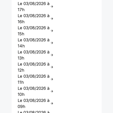
Le 03/08/2026 à
17h
Le 03/08/2026 à
16h
Le 03/08/2026 à
15h
Le 03/08/2026 à
14h
Le 03/08/2026 à
13h
Le 03/08/2026 à
12h
Le 03/08/2026 à
11h
Le 03/08/2026 à
10h
Le 03/08/2026 à
09h
Le 03/08/2026 à