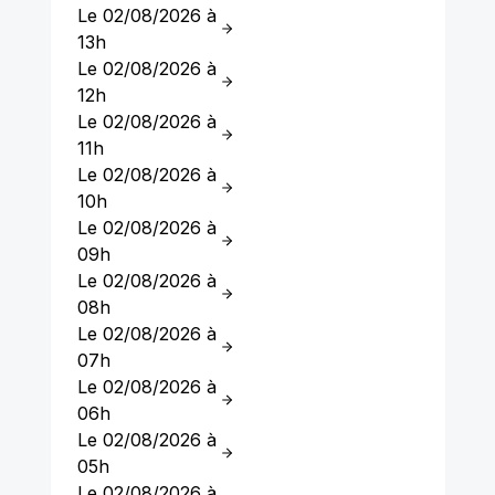
Le 02/08/2026 à
13h
Le 02/08/2026 à
12h
Le 02/08/2026 à
11h
Le 02/08/2026 à
10h
Le 02/08/2026 à
09h
Le 02/08/2026 à
08h
Le 02/08/2026 à
07h
Le 02/08/2026 à
06h
Le 02/08/2026 à
05h
Le 02/08/2026 à