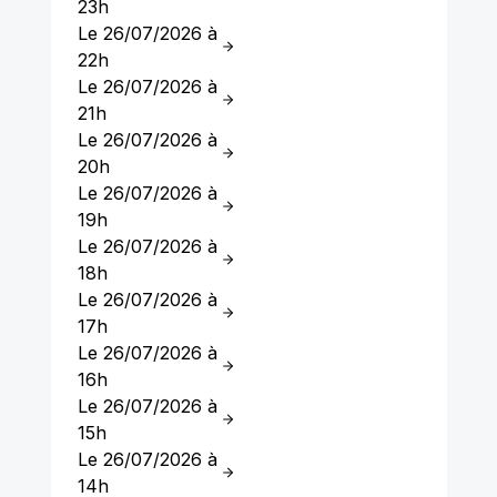
23h
Le 26/07/2026 à
22h
Le 26/07/2026 à
21h
Le 26/07/2026 à
20h
Le 26/07/2026 à
19h
Le 26/07/2026 à
18h
Le 26/07/2026 à
17h
Le 26/07/2026 à
16h
Le 26/07/2026 à
15h
Le 26/07/2026 à
14h