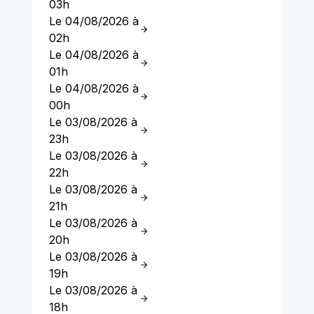
03h
Le 04/08/2026 à
02h
Le 04/08/2026 à
01h
Le 04/08/2026 à
00h
Le 03/08/2026 à
23h
Le 03/08/2026 à
22h
Le 03/08/2026 à
21h
Le 03/08/2026 à
20h
Le 03/08/2026 à
19h
Le 03/08/2026 à
18h