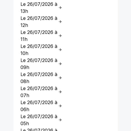
Le 26/07/2026 à
13h
Le 26/07/2026 à
12h
Le 26/07/2026 à
11h
Le 26/07/2026 à
10h
Le 26/07/2026 à
09h
Le 26/07/2026 à
08h
Le 26/07/2026 à
07h
Le 26/07/2026 à
06h
Le 26/07/2026 à
05h
Le 26/07/2026 à