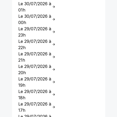
Le 30/07/2026 à
01h
Le 30/07/2026 à
00h
Le 29/07/2026 à
23h
Le 29/07/2026 à
22h
Le 29/07/2026 à
21h
Le 29/07/2026 à
20h
Le 29/07/2026 à
19h
Le 29/07/2026 à
18h
Le 29/07/2026 à
17h
Le 29/07/2026 à