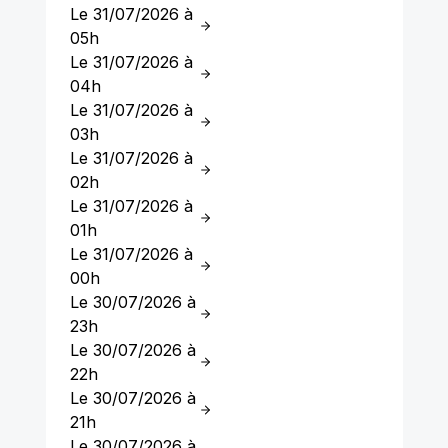
Le 31/07/2026 à
05h
Le 31/07/2026 à
04h
Le 31/07/2026 à
03h
Le 31/07/2026 à
02h
Le 31/07/2026 à
01h
Le 31/07/2026 à
00h
Le 30/07/2026 à
23h
Le 30/07/2026 à
22h
Le 30/07/2026 à
21h
Le 30/07/2026 à