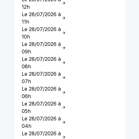
12h
Le 28/07/2026 à
11h
Le 28/07/2026 à
10h
Le 28/07/2026 à
09h
Le 28/07/2026 à
08h
Le 28/07/2026 à
07h
Le 28/07/2026 à
06h
Le 28/07/2026 à
05h
Le 28/07/2026 à
04h
Le 28/07/2026 à