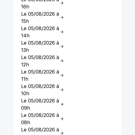
16h
Le 05/08/2026 à
15h
Le 05/08/2026 à
14h
Le 05/08/2026 à
13h
Le 05/08/2026 à
12h
Le 05/08/2026 à
11h
Le 05/08/2026 à
10h
Le 05/08/2026 à
09h
Le 05/08/2026 à
08h
Le 05/08/2026 à