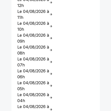
12h
Le 04/08/2026 à
11h
Le 04/08/2026 à
10h
Le 04/08/2026 à
09h
Le 04/08/2026 à
08h
Le 04/08/2026 à
07h
Le 04/08/2026 à
06h
Le 04/08/2026 à
05h
Le 04/08/2026 à
04h
Le 04/08/2026 à