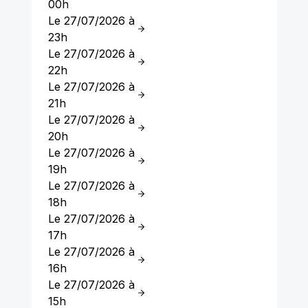
00h
Le 27/07/2026 à
23h
Le 27/07/2026 à
22h
Le 27/07/2026 à
21h
Le 27/07/2026 à
20h
Le 27/07/2026 à
19h
Le 27/07/2026 à
18h
Le 27/07/2026 à
17h
Le 27/07/2026 à
16h
Le 27/07/2026 à
15h