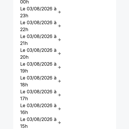
00h
Le 03/08/2026 à
23h
Le 03/08/2026 à
22h
Le 03/08/2026 à
21h
Le 03/08/2026 à
20h
Le 03/08/2026 à
19h
Le 03/08/2026 à
18h
Le 03/08/2026 à
17h
Le 03/08/2026 à
16h
Le 03/08/2026 à
15h