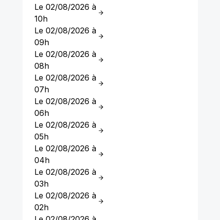
Le 02/08/2026 à
10h
Le 02/08/2026 à
09h
Le 02/08/2026 à
08h
Le 02/08/2026 à
07h
Le 02/08/2026 à
06h
Le 02/08/2026 à
05h
Le 02/08/2026 à
04h
Le 02/08/2026 à
03h
Le 02/08/2026 à
02h
Le 02/08/2026 à