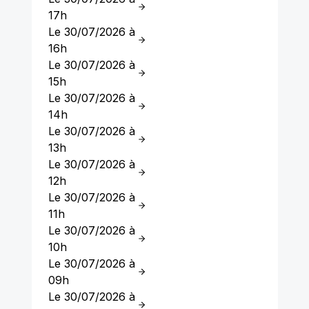
17h
Le 30/07/2026 à
16h
Le 30/07/2026 à
15h
Le 30/07/2026 à
14h
Le 30/07/2026 à
13h
Le 30/07/2026 à
12h
Le 30/07/2026 à
11h
Le 30/07/2026 à
10h
Le 30/07/2026 à
09h
Le 30/07/2026 à