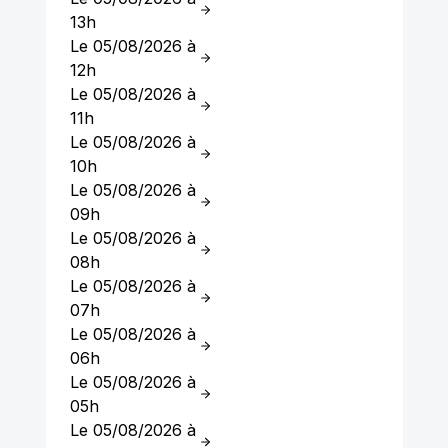
13h
Le 05/08/2026 à
12h
Le 05/08/2026 à
11h
Le 05/08/2026 à
10h
Le 05/08/2026 à
09h
Le 05/08/2026 à
08h
Le 05/08/2026 à
07h
Le 05/08/2026 à
06h
Le 05/08/2026 à
05h
Le 05/08/2026 à