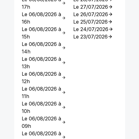
17h
Le 27/07/2026
Le 06/08/2026 à
Le 26/07/2026
16h
Le 25/07/2026
Le 06/08/2026 à
Le 24/07/2026
15h
Le 23/07/2026
Le 06/08/2026 à
14h
Le 06/08/2026 à
13h
Le 06/08/2026 à
12h
Le 06/08/2026 à
11h
Le 06/08/2026 à
10h
Le 06/08/2026 à
09h
Le 06/08/2026 à