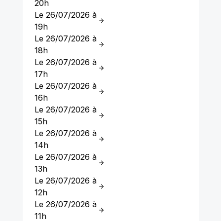
20h
Le 26/07/2026 à
19h
Le 26/07/2026 à
18h
Le 26/07/2026 à
17h
Le 26/07/2026 à
16h
Le 26/07/2026 à
15h
Le 26/07/2026 à
14h
Le 26/07/2026 à
13h
Le 26/07/2026 à
12h
Le 26/07/2026 à
11h