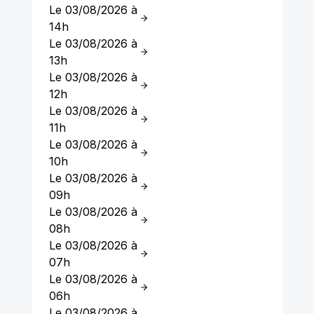
Le 03/08/2026 à
14h
Le 03/08/2026 à
13h
Le 03/08/2026 à
12h
Le 03/08/2026 à
11h
Le 03/08/2026 à
10h
Le 03/08/2026 à
09h
Le 03/08/2026 à
08h
Le 03/08/2026 à
07h
Le 03/08/2026 à
06h
Le 03/08/2026 à