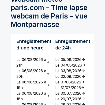
paris.com - Time lapse
webcam de Paris - vue
Montparnasse
Enregistrement
Enregistrement
d'une heure
de 24h
Le 06/08/2026 à
Le 05/08/2026
21h
Le 04/08/2026
Le 06/08/2026 à
Le 03/08/2026
20h
Le 02/08/2026
Le 06/08/2026 à
Le 01/08/2026
19h
Le 31/07/2026
Le 06/08/2026 à
Le 30/07/2026
18h
Le 29/07/2026
Le 06/08/2026 à
Le 28/07/2026