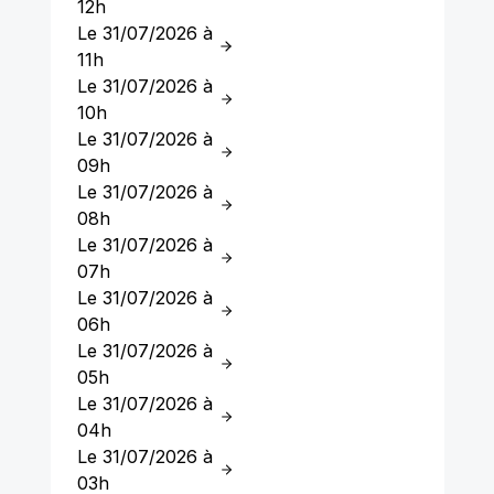
12h
Le 31/07/2026 à
11h
Le 31/07/2026 à
10h
Le 31/07/2026 à
09h
Le 31/07/2026 à
08h
Le 31/07/2026 à
07h
Le 31/07/2026 à
06h
Le 31/07/2026 à
05h
Le 31/07/2026 à
04h
Le 31/07/2026 à
03h