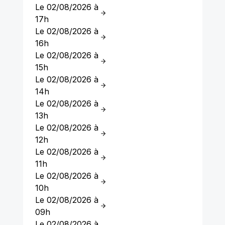
Le 02/08/2026 à
17h
Le 02/08/2026 à
16h
Le 02/08/2026 à
15h
Le 02/08/2026 à
14h
Le 02/08/2026 à
13h
Le 02/08/2026 à
12h
Le 02/08/2026 à
11h
Le 02/08/2026 à
10h
Le 02/08/2026 à
09h
Le 02/08/2026 à