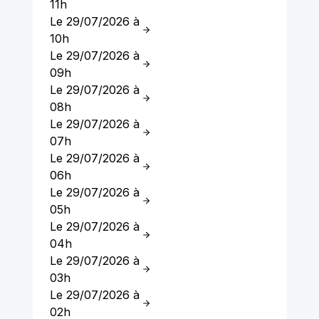
11h
Le 29/07/2026 à
10h
Le 29/07/2026 à
09h
Le 29/07/2026 à
08h
Le 29/07/2026 à
07h
Le 29/07/2026 à
06h
Le 29/07/2026 à
05h
Le 29/07/2026 à
04h
Le 29/07/2026 à
03h
Le 29/07/2026 à
02h