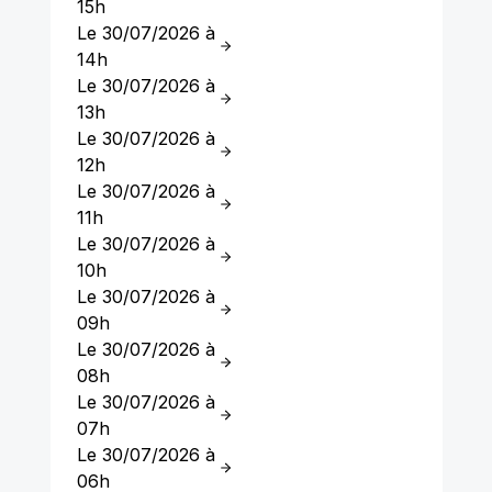
15h
Le 30/07/2026 à
14h
Le 30/07/2026 à
13h
Le 30/07/2026 à
12h
Le 30/07/2026 à
11h
Le 30/07/2026 à
10h
Le 30/07/2026 à
09h
Le 30/07/2026 à
08h
Le 30/07/2026 à
07h
Le 30/07/2026 à
06h