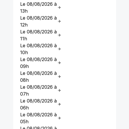
Le 08/08/2026 à
13h
Le 08/08/2026 à
12h
Le 08/08/2026 à
11h
Le 08/08/2026 à
10h
Le 08/08/2026 à
09h
Le 08/08/2026 à
08h
Le 08/08/2026 à
07h
Le 08/08/2026 à
06h
Le 08/08/2026 à
05h
Le 08/08/2026 à