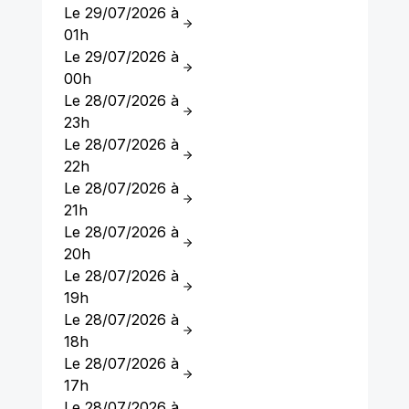
Le 29/07/2026 à
01h
Le 29/07/2026 à
00h
Le 28/07/2026 à
23h
Le 28/07/2026 à
22h
Le 28/07/2026 à
21h
Le 28/07/2026 à
20h
Le 28/07/2026 à
19h
Le 28/07/2026 à
18h
Le 28/07/2026 à
17h
Le 28/07/2026 à