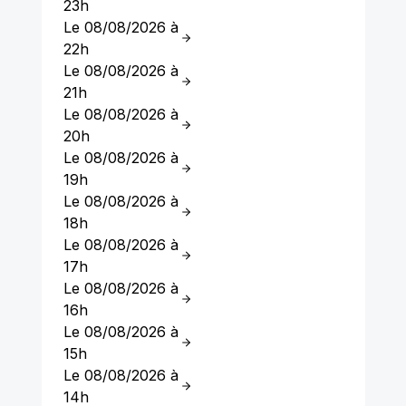
23h
Le 08/08/2026 à
22h
Le 08/08/2026 à
21h
Le 08/08/2026 à
20h
Le 08/08/2026 à
19h
Le 08/08/2026 à
18h
Le 08/08/2026 à
17h
Le 08/08/2026 à
16h
Le 08/08/2026 à
15h
Le 08/08/2026 à
14h