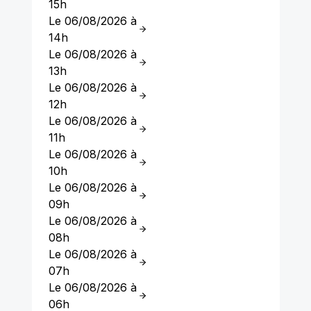
15h
Le 06/08/2026 à
14h
Le 06/08/2026 à
13h
Le 06/08/2026 à
12h
Le 06/08/2026 à
11h
Le 06/08/2026 à
10h
Le 06/08/2026 à
09h
Le 06/08/2026 à
08h
Le 06/08/2026 à
07h
Le 06/08/2026 à
06h