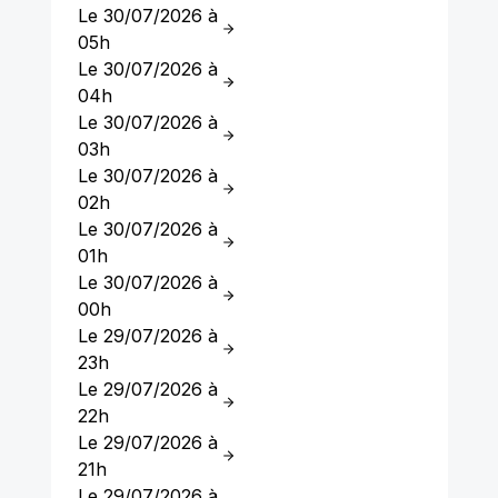
Le 30/07/2026 à
05h
Le 30/07/2026 à
04h
Le 30/07/2026 à
03h
Le 30/07/2026 à
02h
Le 30/07/2026 à
01h
Le 30/07/2026 à
00h
Le 29/07/2026 à
23h
Le 29/07/2026 à
22h
Le 29/07/2026 à
21h
Le 29/07/2026 à