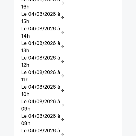
16h
Le 04/08/2026 à
15h
Le 04/08/2026 à
14h
Le 04/08/2026 à
13h
Le 04/08/2026 à
12h
Le 04/08/2026 à
11h
Le 04/08/2026 à
10h
Le 04/08/2026 à
09h
Le 04/08/2026 à
08h
Le 04/08/2026 à