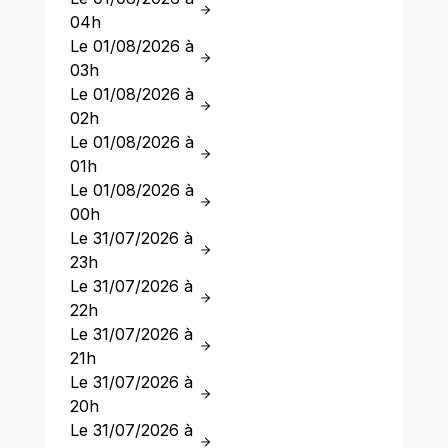
04h
Le 01/08/2026 à
03h
Le 01/08/2026 à
02h
Le 01/08/2026 à
01h
Le 01/08/2026 à
00h
Le 31/07/2026 à
23h
Le 31/07/2026 à
22h
Le 31/07/2026 à
21h
Le 31/07/2026 à
20h
Le 31/07/2026 à