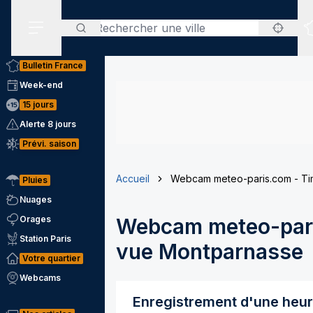
Rechercher
Menu secondaire
Bulletin France
Week-end
15 jours
Alerte 8 jours
Prévi. saison
Accueil
Webcam meteo-paris.com - Ti
Pluies
Nuages
Orages
Webcam meteo-pari
Station Paris
vue Montparnasse
Votre quartier
Webcams
Enregistrement d'une heu