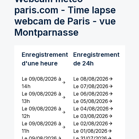
paris.com - Time lapse
webcam de Paris - vue
Montparnasse
Enregistrement
Enregistrement
d'une heure
de 24h
Le 09/08/2026 à
Le 08/08/2026
14h
Le 07/08/2026
Le 09/08/2026 à
Le 06/08/2026
13h
Le 05/08/2026
Le 09/08/2026 à
Le 04/08/2026
12h
Le 03/08/2026
Le 09/08/2026 à
Le 02/08/2026
11h
Le 01/08/2026
Le 09/08/2026 à
Le 31/07/2026