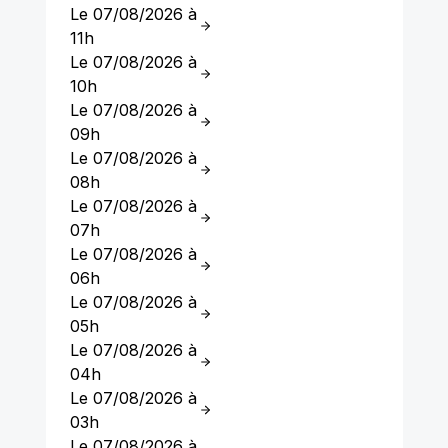
Le 07/08/2026 à
11h
Le 07/08/2026 à
10h
Le 07/08/2026 à
09h
Le 07/08/2026 à
08h
Le 07/08/2026 à
07h
Le 07/08/2026 à
06h
Le 07/08/2026 à
05h
Le 07/08/2026 à
04h
Le 07/08/2026 à
03h
Le 07/08/2026 à