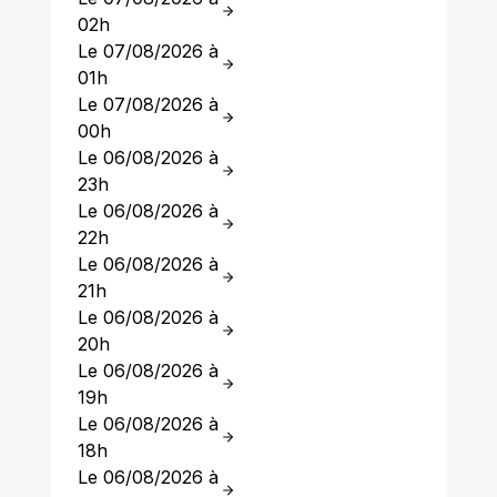
02h
Le 07/08/2026 à
01h
Le 07/08/2026 à
00h
Le 06/08/2026 à
23h
Le 06/08/2026 à
22h
Le 06/08/2026 à
21h
Le 06/08/2026 à
20h
Le 06/08/2026 à
19h
Le 06/08/2026 à
18h
Le 06/08/2026 à