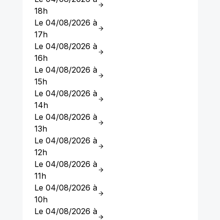
18h
Le 04/08/2026 à
17h
Le 04/08/2026 à
16h
Le 04/08/2026 à
15h
Le 04/08/2026 à
14h
Le 04/08/2026 à
13h
Le 04/08/2026 à
12h
Le 04/08/2026 à
11h
Le 04/08/2026 à
10h
Le 04/08/2026 à