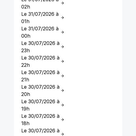
02h
Le 31/07/2026 à
01h
Le 31/07/2026 à
00h
Le 30/07/2026 à
23h
Le 30/07/2026 à
22h
Le 30/07/2026 à
21h
Le 30/07/2026 à
20h
Le 30/07/2026 à
19h
Le 30/07/2026 à
18h
Le 30/07/2026 à