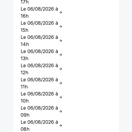
17h
Le 06/08/2026 à
16h
Le 06/08/2026 à
15h
Le 06/08/2026 à
14h
Le 06/08/2026 à
13h
Le 06/08/2026 à
12h
Le 06/08/2026 à
11h
Le 06/08/2026 à
10h
Le 06/08/2026 à
09h
Le 06/08/2026 à
08h