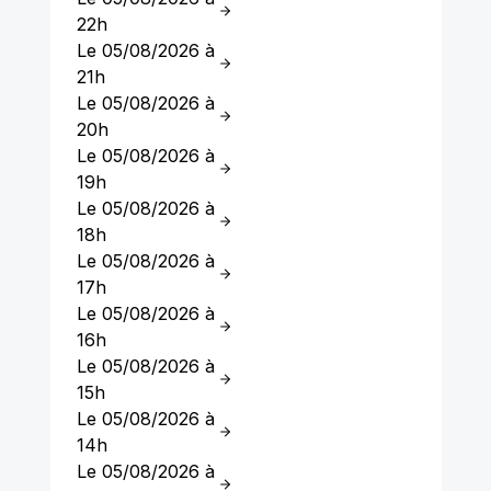
22h
Le 05/08/2026 à
21h
Le 05/08/2026 à
20h
Le 05/08/2026 à
19h
Le 05/08/2026 à
18h
Le 05/08/2026 à
17h
Le 05/08/2026 à
16h
Le 05/08/2026 à
15h
Le 05/08/2026 à
14h
Le 05/08/2026 à