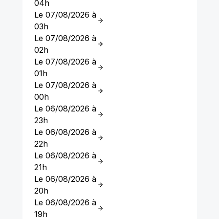
04h
Le 07/08/2026 à
03h
Le 07/08/2026 à
02h
Le 07/08/2026 à
01h
Le 07/08/2026 à
00h
Le 06/08/2026 à
23h
Le 06/08/2026 à
22h
Le 06/08/2026 à
21h
Le 06/08/2026 à
20h
Le 06/08/2026 à
19h