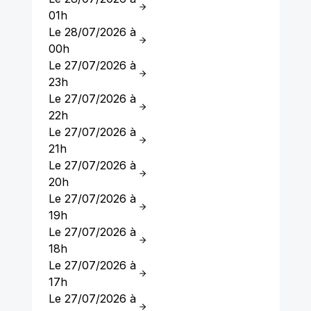
01h
Le 28/07/2026 à
00h
Le 27/07/2026 à
23h
Le 27/07/2026 à
22h
Le 27/07/2026 à
21h
Le 27/07/2026 à
20h
Le 27/07/2026 à
19h
Le 27/07/2026 à
18h
Le 27/07/2026 à
17h
Le 27/07/2026 à