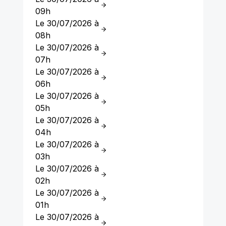
09h
Le 30/07/2026 à
08h
Le 30/07/2026 à
07h
Le 30/07/2026 à
06h
Le 30/07/2026 à
05h
Le 30/07/2026 à
04h
Le 30/07/2026 à
03h
Le 30/07/2026 à
02h
Le 30/07/2026 à
01h
Le 30/07/2026 à