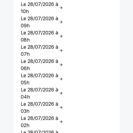
Le 28/07/2026 à
10h
Le 28/07/2026 à
09h
Le 28/07/2026 à
08h
Le 28/07/2026 à
07h
Le 28/07/2026 à
06h
Le 28/07/2026 à
05h
Le 28/07/2026 à
04h
Le 28/07/2026 à
03h
Le 28/07/2026 à
02h
Le 28/07/2026 à