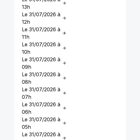
13h
Le 31/07/2026 à
12h
Le 31/07/2026 à
11h
Le 31/07/2026 à
10h
Le 31/07/2026 à
09h
Le 31/07/2026 à
08h
Le 31/07/2026 à
07h
Le 31/07/2026 à
06h
Le 31/07/2026 à
05h
Le 31/07/2026 à