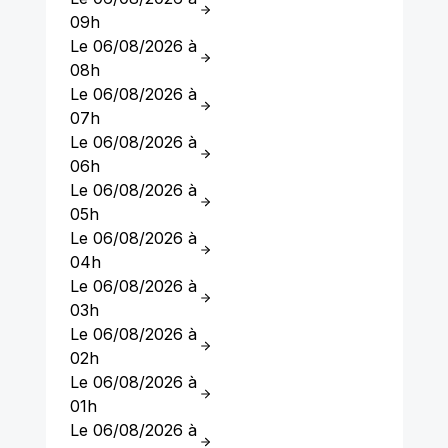
09h
Le 06/08/2026 à
08h
Le 06/08/2026 à
07h
Le 06/08/2026 à
06h
Le 06/08/2026 à
05h
Le 06/08/2026 à
04h
Le 06/08/2026 à
03h
Le 06/08/2026 à
02h
Le 06/08/2026 à
01h
Le 06/08/2026 à