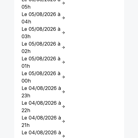
05h
Le 05/08/2026 à
04h
Le 05/08/2026 à
03h
Le 05/08/2026 à
02h
Le 05/08/2026 à
01h
Le 05/08/2026 à
00h
Le 04/08/2026 à
23h
Le 04/08/2026 à
22h
Le 04/08/2026 à
21h
Le 04/08/2026 à