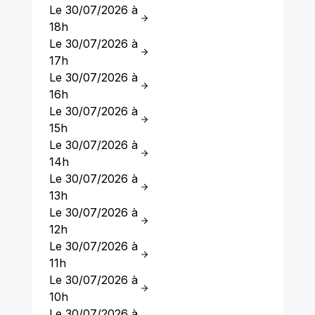
Le 30/07/2026 à
18h
Le 30/07/2026 à
17h
Le 30/07/2026 à
16h
Le 30/07/2026 à
15h
Le 30/07/2026 à
14h
Le 30/07/2026 à
13h
Le 30/07/2026 à
12h
Le 30/07/2026 à
11h
Le 30/07/2026 à
10h
Le 30/07/2026 à