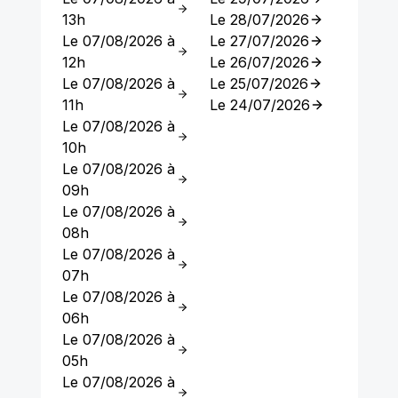
13h
Le 28/07/2026
Le 07/08/2026 à
Le 27/07/2026
12h
Le 26/07/2026
Le 07/08/2026 à
Le 25/07/2026
11h
Le 24/07/2026
Le 07/08/2026 à
10h
Le 07/08/2026 à
09h
Le 07/08/2026 à
08h
Le 07/08/2026 à
07h
Le 07/08/2026 à
06h
Le 07/08/2026 à
05h
Le 07/08/2026 à