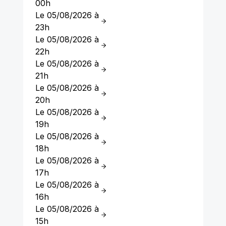
00h
Le 05/08/2026 à
23h
Le 05/08/2026 à
22h
Le 05/08/2026 à
21h
Le 05/08/2026 à
20h
Le 05/08/2026 à
19h
Le 05/08/2026 à
18h
Le 05/08/2026 à
17h
Le 05/08/2026 à
16h
Le 05/08/2026 à
15h