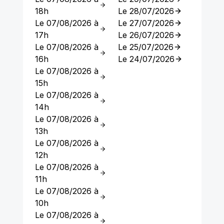
18h
Le 28/07/2026
Le 07/08/2026 à
Le 27/07/2026
17h
Le 26/07/2026
Le 07/08/2026 à
Le 25/07/2026
16h
Le 24/07/2026
Le 07/08/2026 à
15h
Le 07/08/2026 à
14h
Le 07/08/2026 à
13h
Le 07/08/2026 à
12h
Le 07/08/2026 à
11h
Le 07/08/2026 à
10h
Le 07/08/2026 à