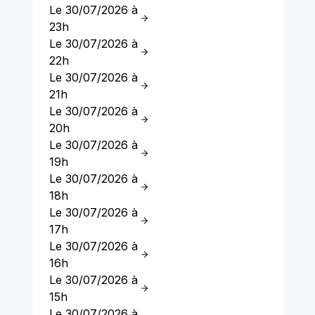
Le 30/07/2026 à
23h
Le 30/07/2026 à
22h
Le 30/07/2026 à
21h
Le 30/07/2026 à
20h
Le 30/07/2026 à
19h
Le 30/07/2026 à
18h
Le 30/07/2026 à
17h
Le 30/07/2026 à
16h
Le 30/07/2026 à
15h
Le 30/07/2026 à