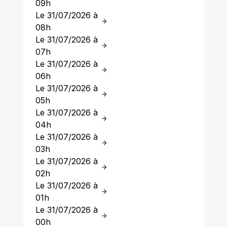
09h
Le 31/07/2026 à
08h
Le 31/07/2026 à
07h
Le 31/07/2026 à
06h
Le 31/07/2026 à
05h
Le 31/07/2026 à
04h
Le 31/07/2026 à
03h
Le 31/07/2026 à
02h
Le 31/07/2026 à
01h
Le 31/07/2026 à
00h