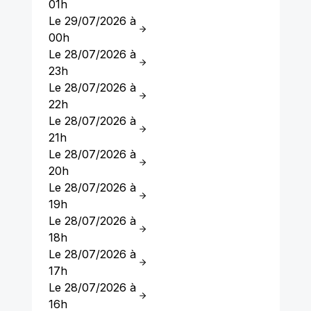
01h
Le 29/07/2026 à
00h
Le 28/07/2026 à
23h
Le 28/07/2026 à
22h
Le 28/07/2026 à
21h
Le 28/07/2026 à
20h
Le 28/07/2026 à
19h
Le 28/07/2026 à
18h
Le 28/07/2026 à
17h
Le 28/07/2026 à
16h