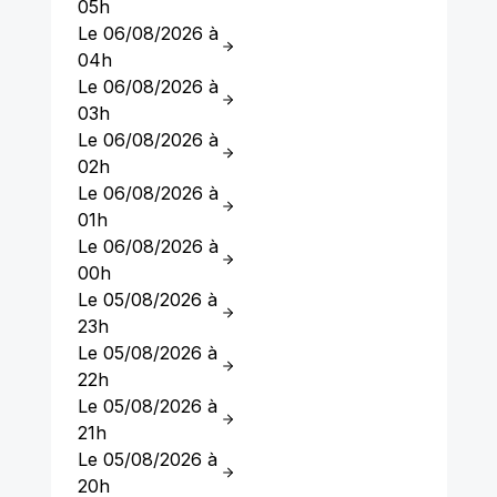
05h
Le 06/08/2026 à
04h
Le 06/08/2026 à
03h
Le 06/08/2026 à
02h
Le 06/08/2026 à
01h
Le 06/08/2026 à
00h
Le 05/08/2026 à
23h
Le 05/08/2026 à
22h
Le 05/08/2026 à
21h
Le 05/08/2026 à
20h