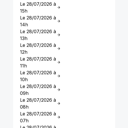
Le 28/07/2026 à
15h
Le 28/07/2026 à
14h
Le 28/07/2026 à
13h
Le 28/07/2026 à
12h
Le 28/07/2026 à
11h
Le 28/07/2026 à
10h
Le 28/07/2026 à
09h
Le 28/07/2026 à
08h
Le 28/07/2026 à
07h
Le 28/07/2026 à