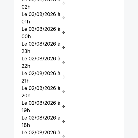
02h
Le 03/08/2026 à
01h
Le 03/08/2026 à
00h
Le 02/08/2026 à
23h
Le 02/08/2026 à
22h
Le 02/08/2026 à
21h
Le 02/08/2026 à
20h
Le 02/08/2026 à
19h
Le 02/08/2026 à
18h
Le 02/08/2026 à