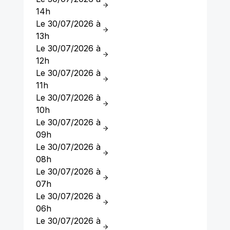
14h
Le 30/07/2026 à
13h
Le 30/07/2026 à
12h
Le 30/07/2026 à
11h
Le 30/07/2026 à
10h
Le 30/07/2026 à
09h
Le 30/07/2026 à
08h
Le 30/07/2026 à
07h
Le 30/07/2026 à
06h
Le 30/07/2026 à