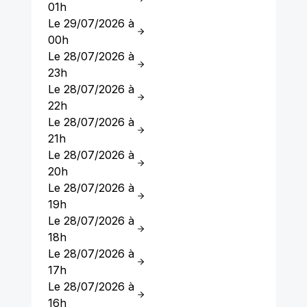
01h
Le 29/07/2026 à
00h
Le 28/07/2026 à
23h
Le 28/07/2026 à
22h
Le 28/07/2026 à
21h
Le 28/07/2026 à
20h
Le 28/07/2026 à
19h
Le 28/07/2026 à
18h
Le 28/07/2026 à
17h
Le 28/07/2026 à
16h