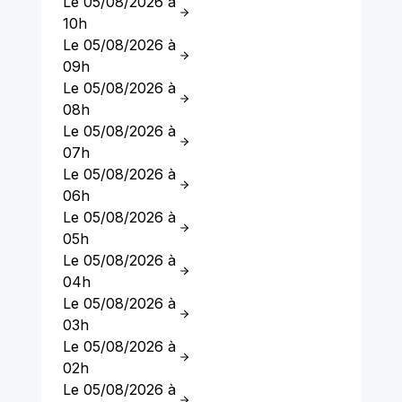
Le 05/08/2026 à
10h
Le 05/08/2026 à
09h
Le 05/08/2026 à
08h
Le 05/08/2026 à
07h
Le 05/08/2026 à
06h
Le 05/08/2026 à
05h
Le 05/08/2026 à
04h
Le 05/08/2026 à
03h
Le 05/08/2026 à
02h
Le 05/08/2026 à