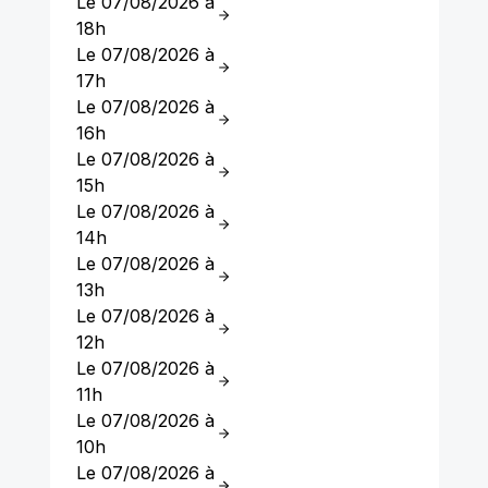
Le 07/08/2026 à
18h
Le 07/08/2026 à
17h
Le 07/08/2026 à
16h
Le 07/08/2026 à
15h
Le 07/08/2026 à
14h
Le 07/08/2026 à
13h
Le 07/08/2026 à
12h
Le 07/08/2026 à
11h
Le 07/08/2026 à
10h
Le 07/08/2026 à