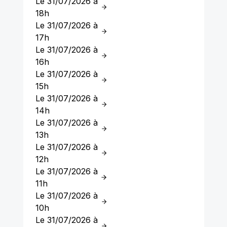
Le 31/07/2026 à
18h
Le 31/07/2026 à
17h
Le 31/07/2026 à
16h
Le 31/07/2026 à
15h
Le 31/07/2026 à
14h
Le 31/07/2026 à
13h
Le 31/07/2026 à
12h
Le 31/07/2026 à
11h
Le 31/07/2026 à
10h
Le 31/07/2026 à