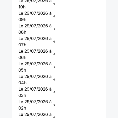
Le 29/07/2026 à
10h
Le 29/07/2026 à
09h
Le 29/07/2026 à
08h
Le 29/07/2026 à
07h
Le 29/07/2026 à
06h
Le 29/07/2026 à
05h
Le 29/07/2026 à
04h
Le 29/07/2026 à
03h
Le 29/07/2026 à
02h
Le 29/07/2026 à