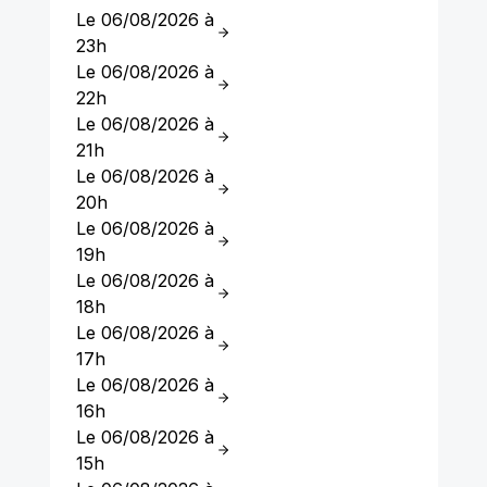
Le 06/08/2026 à
23h
Le 06/08/2026 à
22h
Le 06/08/2026 à
21h
Le 06/08/2026 à
20h
Le 06/08/2026 à
19h
Le 06/08/2026 à
18h
Le 06/08/2026 à
17h
Le 06/08/2026 à
16h
Le 06/08/2026 à
15h