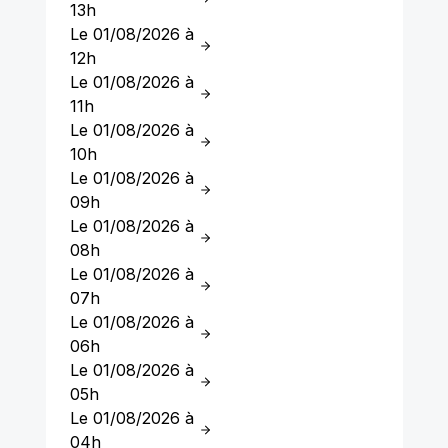
13h
Le 01/08/2026 à
12h
Le 01/08/2026 à
11h
Le 01/08/2026 à
10h
Le 01/08/2026 à
09h
Le 01/08/2026 à
08h
Le 01/08/2026 à
07h
Le 01/08/2026 à
06h
Le 01/08/2026 à
05h
Le 01/08/2026 à
04h