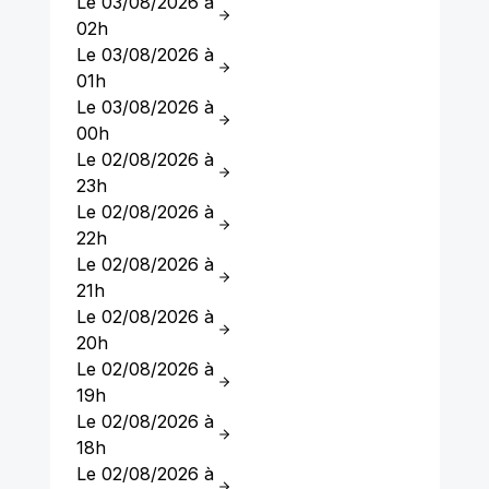
Le 03/08/2026 à
02h
Le 03/08/2026 à
01h
Le 03/08/2026 à
00h
Le 02/08/2026 à
23h
Le 02/08/2026 à
22h
Le 02/08/2026 à
21h
Le 02/08/2026 à
20h
Le 02/08/2026 à
19h
Le 02/08/2026 à
18h
Le 02/08/2026 à