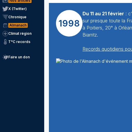
Nos articles
X (Twitter)
Du 11 au 21 février
: c
Chronique
sur presque toute la Fr
1998
Almanach
à Poitiers, 20° à Orléa
Climat région
Biarritz.
T°C records
Records quotidiens po
Faire un don