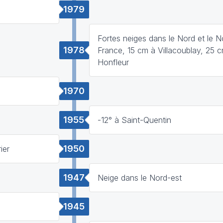
1979
Fortes neiges dans le Nord et le N
1978
France, 15 cm à Villacoublay, 25 
Honfleur
1970
1955
-12° à Saint-Quentin
1950
ier
1947
Neige dans le Nord-est
1945