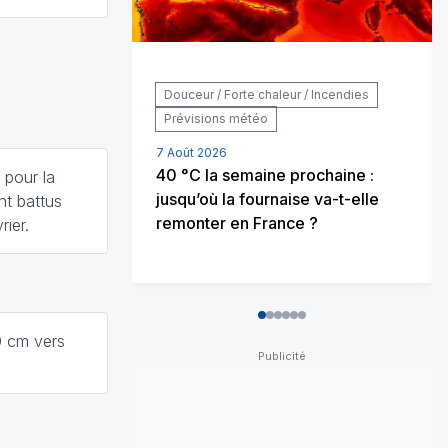
Douceur / Forte chaleur / Incendies
Prévisions météo
7 Août 2026
40 °C la semaine prochaine :
 pour la
jusqu’où la fournaise va-t-elle
nt battus
remonter en France ?
rier.
0
1
2
3
4
5
10 cm vers