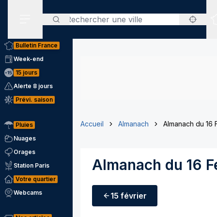
Rechercher
Menu secondaire
Bulletin France
Week-end
15 jours
Alerte 8 jours
Prévi. saison
Accueil
Almanach
Almanach du 16 F
Pluies
Nuages
Orages
Almanach du 16 F
Station Paris
Votre quartier
Webcams
15 février