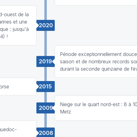
d-ouest de la
rines et une
2020
que : jusqu'à
4) !
Période exceptionnellement douce
2019
saison et de nombreux records so
durant la seconde quinzaine de fév
2015
Corse
Neige sur le quart nord-est : 8 à 
2009
Metz
nguedoc-
2008