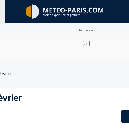
Sites expertisés
évrier
évrier