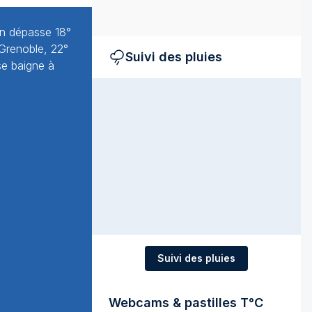
 on dépasse 18°
 Grenoble, 22°
Suivi des pluies
 se baigne à
Suivi des pluies
Webcams & pastilles T°C