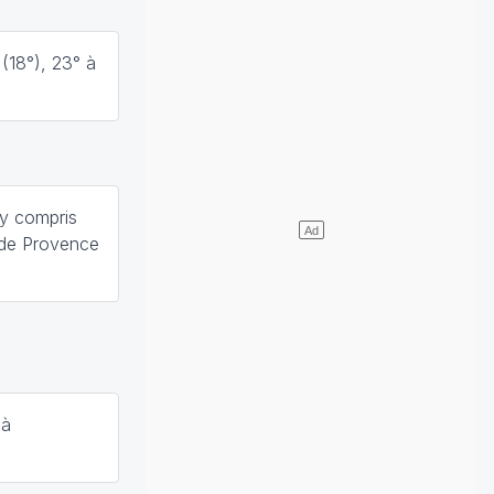
 (18°), 23° à
y compris
y de Provence
 à