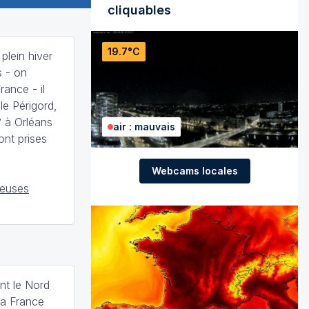
cliquables
19.7°C
 plein hiver
s - on
rance - il
le Périgord,
° à Orléans
air : mauvais
ont prises
Webcams locales
reuses
nt le Nord
la France