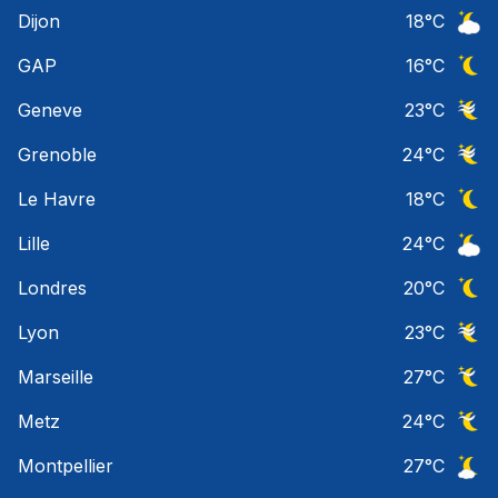
Ciel 
Dijon
18
°C
Ciel 
GAP
16
°C
Ciel 
Geneve
23
°C
Ciel 
Grenoble
24
°C
Ciel 
Le Havre
18
°C
Ciel 
Lille
24
°C
Ciel 
Londres
20
°C
Ciel 
Lyon
23
°C
Ciel 
Marseille
27
°C
Ciel 
Metz
24
°C
Ciel 
Montpellier
27
°C
Ciel 