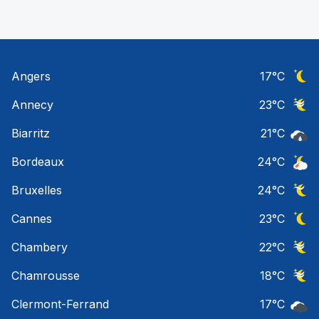
Angers
17
°C
Ciel 
Annecy
23
°C
Ciel 
Biarritz
21
°C
Pluie
Bordeaux
24
°C
Orage
Bruxelles
24
°C
Ciel 
Cannes
23
°C
Ciel 
Chambery
22
°C
Ciel 
Chamrousse
18
°C
Ciel 
Clermont-Ferrand
17
°C