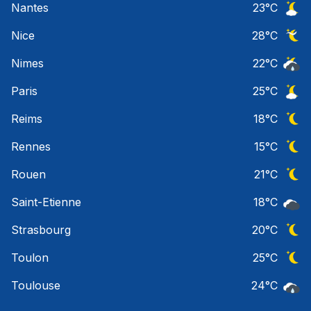
Nantes
23
°C
Ciel 
Nice
28
°C
Ciel 
Nimes
22
°C
Risqu
Paris
25
°C
Ciel 
Reims
18
°C
Ciel 
Rennes
15
°C
Ciel 
Rouen
21
°C
Ciel 
Saint-Etienne
18
°C
Ciel 
Strasbourg
20
°C
Ciel 
Toulon
25
°C
Ciel 
Toulouse
24
°C
Pluie