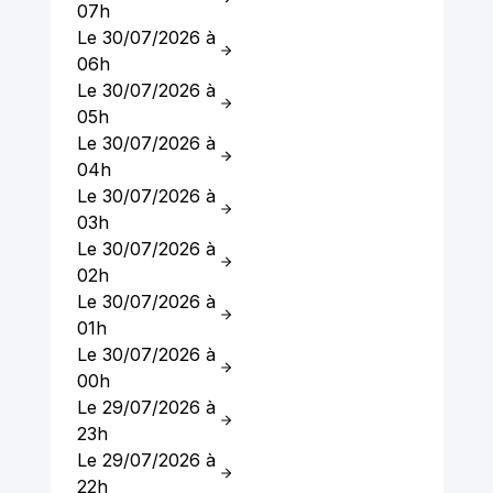
07h
Le 30/07/2026 à
06h
Le 30/07/2026 à
05h
Le 30/07/2026 à
04h
Le 30/07/2026 à
03h
Le 30/07/2026 à
02h
Le 30/07/2026 à
01h
Le 30/07/2026 à
00h
Le 29/07/2026 à
23h
Le 29/07/2026 à
22h