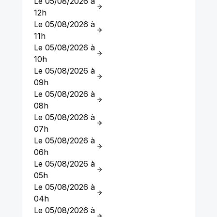
Le 05/08/2026 à
12h
Le 05/08/2026 à
11h
Le 05/08/2026 à
10h
Le 05/08/2026 à
09h
Le 05/08/2026 à
08h
Le 05/08/2026 à
07h
Le 05/08/2026 à
06h
Le 05/08/2026 à
05h
Le 05/08/2026 à
04h
Le 05/08/2026 à