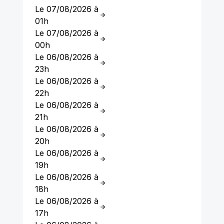
Le 07/08/2026 à
01h
Le 07/08/2026 à
00h
Le 06/08/2026 à
23h
Le 06/08/2026 à
22h
Le 06/08/2026 à
21h
Le 06/08/2026 à
20h
Le 06/08/2026 à
19h
Le 06/08/2026 à
18h
Le 06/08/2026 à
17h