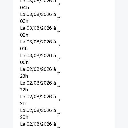
Le 03/08/2026 à
04h
Le 03/08/2026 à
03h
Le 03/08/2026 à
02h
Le 03/08/2026 à
01h
Le 03/08/2026 à
00h
Le 02/08/2026 à
23h
Le 02/08/2026 à
22h
Le 02/08/2026 à
21h
Le 02/08/2026 à
20h
Le 02/08/2026 à