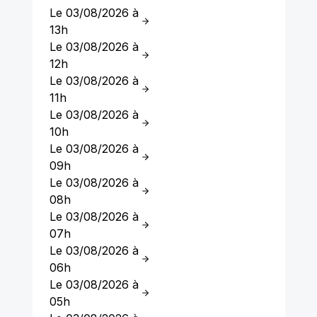
Le 03/08/2026 à
13h
Le 03/08/2026 à
12h
Le 03/08/2026 à
11h
Le 03/08/2026 à
10h
Le 03/08/2026 à
09h
Le 03/08/2026 à
08h
Le 03/08/2026 à
07h
Le 03/08/2026 à
06h
Le 03/08/2026 à
05h