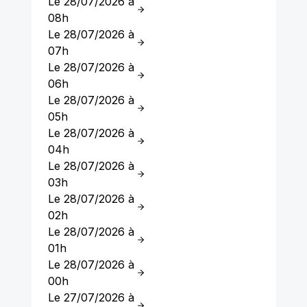
Le 28/07/2026 à
08h
Le 28/07/2026 à
07h
Le 28/07/2026 à
06h
Le 28/07/2026 à
05h
Le 28/07/2026 à
04h
Le 28/07/2026 à
03h
Le 28/07/2026 à
02h
Le 28/07/2026 à
01h
Le 28/07/2026 à
00h
Le 27/07/2026 à