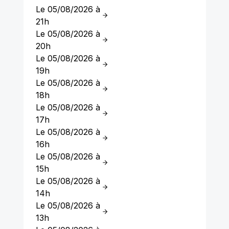
Le 05/08/2026 à
21h
Le 05/08/2026 à
20h
Le 05/08/2026 à
19h
Le 05/08/2026 à
18h
Le 05/08/2026 à
17h
Le 05/08/2026 à
16h
Le 05/08/2026 à
15h
Le 05/08/2026 à
14h
Le 05/08/2026 à
13h