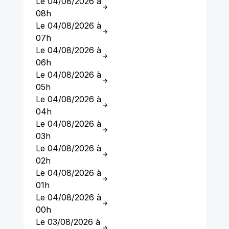
Le 04/08/2026 à
08h
Le 04/08/2026 à
07h
Le 04/08/2026 à
06h
Le 04/08/2026 à
05h
Le 04/08/2026 à
04h
Le 04/08/2026 à
03h
Le 04/08/2026 à
02h
Le 04/08/2026 à
01h
Le 04/08/2026 à
00h
Le 03/08/2026 à