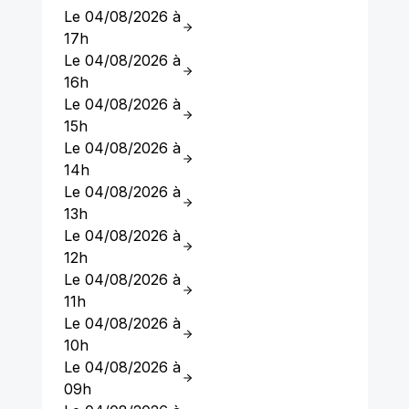
Le 04/08/2026 à
17h
Le 04/08/2026 à
16h
Le 04/08/2026 à
15h
Le 04/08/2026 à
14h
Le 04/08/2026 à
13h
Le 04/08/2026 à
12h
Le 04/08/2026 à
11h
Le 04/08/2026 à
10h
Le 04/08/2026 à
09h