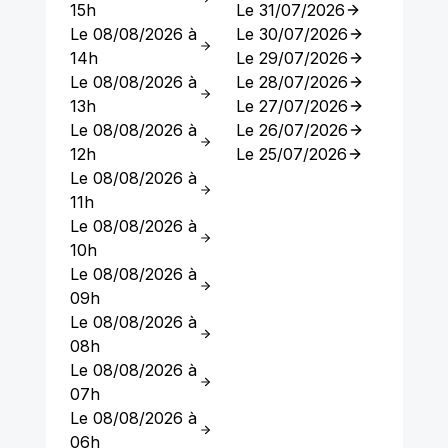
15h
Le 31/07/2026
Le 08/08/2026 à
Le 30/07/2026
14h
Le 29/07/2026
Le 08/08/2026 à
Le 28/07/2026
13h
Le 27/07/2026
Le 08/08/2026 à
Le 26/07/2026
12h
Le 25/07/2026
Le 08/08/2026 à
11h
Le 08/08/2026 à
10h
Le 08/08/2026 à
09h
Le 08/08/2026 à
08h
Le 08/08/2026 à
07h
Le 08/08/2026 à
06h