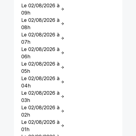
Le 02/08/2026 à
09h
Le 02/08/2026 à
08h
Le 02/08/2026 à
07h
Le 02/08/2026 à
06h
Le 02/08/2026 à
05h
Le 02/08/2026 à
04h
Le 02/08/2026 à
03h
Le 02/08/2026 à
02h
Le 02/08/2026 à
01h