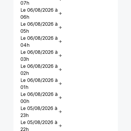
07h
Le 06/08/2026 à
06h
Le 06/08/2026 à
05h
Le 06/08/2026 à
04h
Le 06/08/2026 à
03h
Le 06/08/2026 à
02h
Le 06/08/2026 à
01h
Le 06/08/2026 à
00h
Le 05/08/2026 à
23h
Le 05/08/2026 à
22h