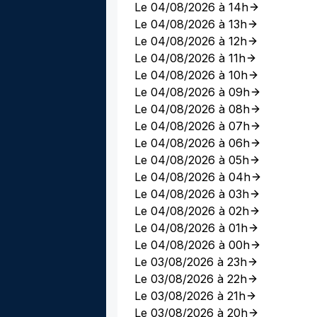
Le 04/08/2026 à 14h
Le 04/08/2026 à 13h
Le 04/08/2026 à 12h
Le 04/08/2026 à 11h
Le 04/08/2026 à 10h
Le 04/08/2026 à 09h
Le 04/08/2026 à 08h
Le 04/08/2026 à 07h
Le 04/08/2026 à 06h
Le 04/08/2026 à 05h
Le 04/08/2026 à 04h
Le 04/08/2026 à 03h
Le 04/08/2026 à 02h
Le 04/08/2026 à 01h
Le 04/08/2026 à 00h
Le 03/08/2026 à 23h
Le 03/08/2026 à 22h
Le 03/08/2026 à 21h
Le 03/08/2026 à 20h