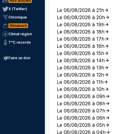
Nos articles
X (Twitter)
Le 06/08/2026 à 21h
Le 06/08/2026 à 20h
Chronique
Le 06/08/2026 à 19h
Almanach
Le 06/08/2026 à 18h
Climat région
Le 06/08/2026 à 17h
T°C records
Le 06/08/2026 à 16h
Le 06/08/2026 à 15h
Faire un don
Le 06/08/2026 à 14h
Le 06/08/2026 à 13h
Le 06/08/2026 à 12h
Le 06/08/2026 à 11h
Le 06/08/2026 à 10h
Le 06/08/2026 à 09h
Le 06/08/2026 à 08h
Le 06/08/2026 à 07h
Le 06/08/2026 à 06h
Le 06/08/2026 à 05h
Le 06/08/2026 à 04h