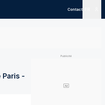
FR
Contact
Menu
Menu des
Paris -