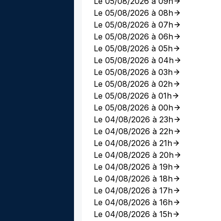
Le 05/08/2026 à 09h
Le 05/08/2026 à 08h
Le 05/08/2026 à 07h
Le 05/08/2026 à 06h
Le 05/08/2026 à 05h
Le 05/08/2026 à 04h
Le 05/08/2026 à 03h
Le 05/08/2026 à 02h
Le 05/08/2026 à 01h
Le 05/08/2026 à 00h
Le 04/08/2026 à 23h
Le 04/08/2026 à 22h
Le 04/08/2026 à 21h
Le 04/08/2026 à 20h
Le 04/08/2026 à 19h
Le 04/08/2026 à 18h
Le 04/08/2026 à 17h
Le 04/08/2026 à 16h
Le 04/08/2026 à 15h