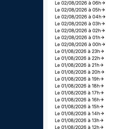
Le 02/08/2026 à 06h
Le 02/08/2026 à 05h
Le 02/08/2026 à 04h
Le 02/08/2026 à 03h
Le 02/08/2026 à 02h
Le 02/08/2026 à 01h
Le 02/08/2026 à 00h
Le 01/08/2026 à 23h
Le 01/08/2026 à 22h
Le 01/08/2026 à 21h
Le 01/08/2026 à 20h
Le 01/08/2026 à 19h
Le 01/08/2026 à 18h
Le 01/08/2026 à 17h
Le 01/08/2026 à 16h
Le 01/08/2026 à 15h
Le 01/08/2026 à 14h
Le 01/08/2026 à 13h
Le 01/08/2026 à 12h