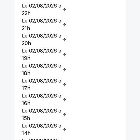
Le 02/08/2026 à
22h
Le 02/08/2026 à
21h
Le 02/08/2026 à
20h
Le 02/08/2026 à
19h
Le 02/08/2026 à
18h
Le 02/08/2026 à
17h
Le 02/08/2026 à
16h
Le 02/08/2026 à
15h
Le 02/08/2026 à
14h