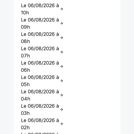
Le 06/08/2026 à
10h
Le 06/08/2026 à
09h
Le 06/08/2026 à
08h
Le 06/08/2026 à
07h
Le 06/08/2026 à
06h
Le 06/08/2026 à
05h
Le 06/08/2026 à
04h
Le 06/08/2026 à
03h
Le 06/08/2026 à
02h