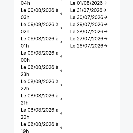
04h
Le 01/08/2026
Le 09/08/2026 à
Le 31/07/2026
03h
Le 30/07/2026
Le 09/08/2026 à
Le 29/07/2026
02h
Le 28/07/2026
Le 09/08/2026 à
Le 27/07/2026
01h
Le 26/07/2026
Le 09/08/2026 à
00h
Le 08/08/2026 à
23h
Le 08/08/2026 à
22h
Le 08/08/2026 à
21h
Le 08/08/2026 à
20h
Le 08/08/2026 à
19h