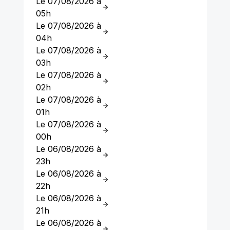
Le 07/08/2026 à
05h
Le 07/08/2026 à
04h
Le 07/08/2026 à
03h
Le 07/08/2026 à
02h
Le 07/08/2026 à
01h
Le 07/08/2026 à
00h
Le 06/08/2026 à
23h
Le 06/08/2026 à
22h
Le 06/08/2026 à
21h
Le 06/08/2026 à