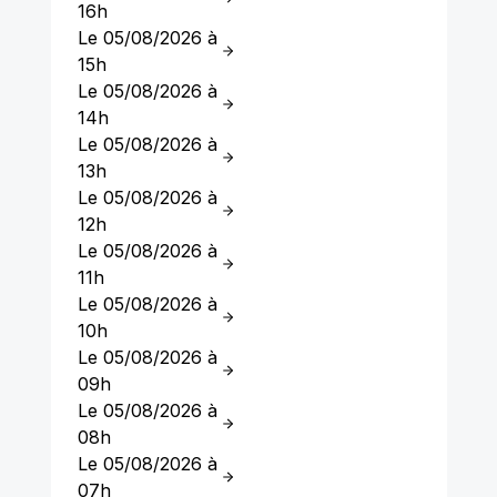
16h
Le 05/08/2026 à
15h
Le 05/08/2026 à
14h
Le 05/08/2026 à
13h
Le 05/08/2026 à
12h
Le 05/08/2026 à
11h
Le 05/08/2026 à
10h
Le 05/08/2026 à
09h
Le 05/08/2026 à
08h
Le 05/08/2026 à
07h