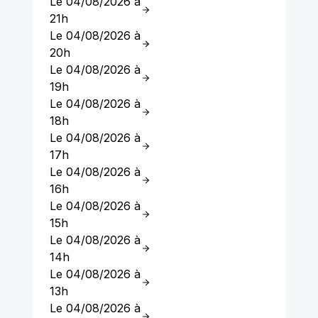
Le 04/08/2026 à
21h
Le 04/08/2026 à
20h
Le 04/08/2026 à
19h
Le 04/08/2026 à
18h
Le 04/08/2026 à
17h
Le 04/08/2026 à
16h
Le 04/08/2026 à
15h
Le 04/08/2026 à
14h
Le 04/08/2026 à
13h
Le 04/08/2026 à