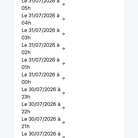
Le 31/07/2026 à
05h
Le 31/07/2026 à
04h
Le 31/07/2026 à
03h
Le 31/07/2026 à
02h
Le 31/07/2026 à
01h
Le 31/07/2026 à
00h
Le 30/07/2026 à
23h
Le 30/07/2026 à
22h
Le 30/07/2026 à
21h
Le 30/07/2026 à