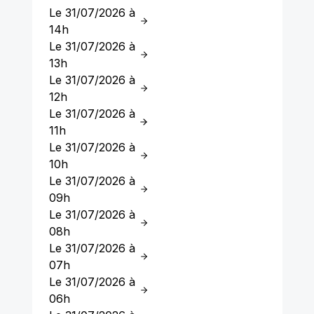
Le 31/07/2026 à
14h
Le 31/07/2026 à
13h
Le 31/07/2026 à
12h
Le 31/07/2026 à
11h
Le 31/07/2026 à
10h
Le 31/07/2026 à
09h
Le 31/07/2026 à
08h
Le 31/07/2026 à
07h
Le 31/07/2026 à
06h