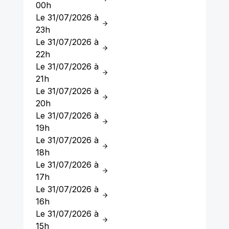
00h
Le 31/07/2026 à
23h
Le 31/07/2026 à
22h
Le 31/07/2026 à
21h
Le 31/07/2026 à
20h
Le 31/07/2026 à
19h
Le 31/07/2026 à
18h
Le 31/07/2026 à
17h
Le 31/07/2026 à
16h
Le 31/07/2026 à
15h