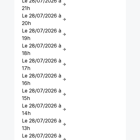
Le 28/07/2026 à
21h
Le 28/07/2026 à
20h
Le 28/07/2026 à
19h
Le 28/07/2026 à
18h
Le 28/07/2026 à
17h
Le 28/07/2026 à
16h
Le 28/07/2026 à
15h
Le 28/07/2026 à
14h
Le 28/07/2026 à
13h
Le 28/07/2026 à