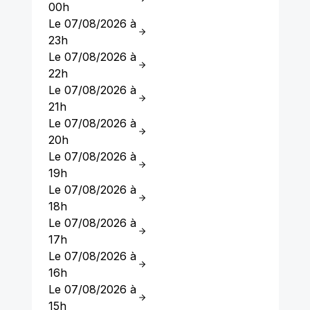
00h
Le 07/08/2026 à
23h
Le 07/08/2026 à
22h
Le 07/08/2026 à
21h
Le 07/08/2026 à
20h
Le 07/08/2026 à
19h
Le 07/08/2026 à
18h
Le 07/08/2026 à
17h
Le 07/08/2026 à
16h
Le 07/08/2026 à
15h