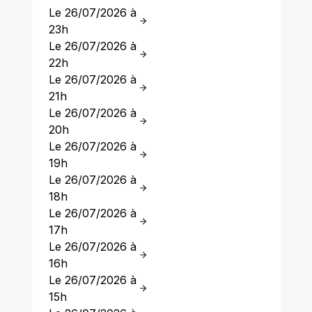
Le 26/07/2026 à
23h
Le 26/07/2026 à
22h
Le 26/07/2026 à
21h
Le 26/07/2026 à
20h
Le 26/07/2026 à
19h
Le 26/07/2026 à
18h
Le 26/07/2026 à
17h
Le 26/07/2026 à
16h
Le 26/07/2026 à
15h