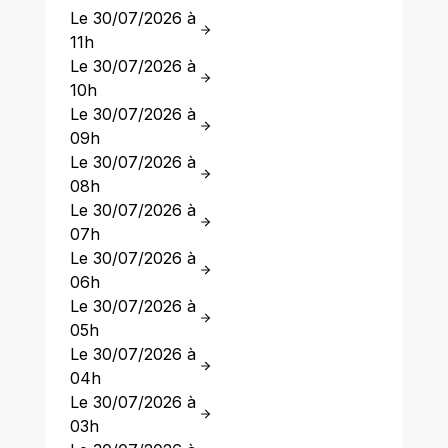
Le 30/07/2026 à
11h
Le 30/07/2026 à
10h
Le 30/07/2026 à
09h
Le 30/07/2026 à
08h
Le 30/07/2026 à
07h
Le 30/07/2026 à
06h
Le 30/07/2026 à
05h
Le 30/07/2026 à
04h
Le 30/07/2026 à
03h