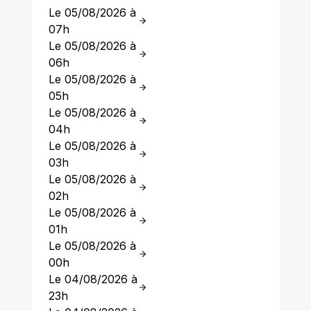
Le 05/08/2026 à
07h
Le 05/08/2026 à
06h
Le 05/08/2026 à
05h
Le 05/08/2026 à
04h
Le 05/08/2026 à
03h
Le 05/08/2026 à
02h
Le 05/08/2026 à
01h
Le 05/08/2026 à
00h
Le 04/08/2026 à
23h