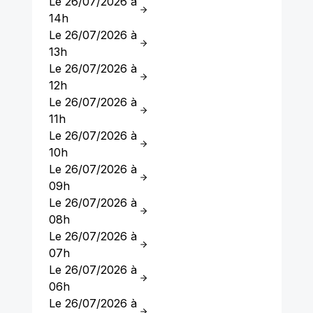
Le 26/07/2026 à
14h
Le 26/07/2026 à
13h
Le 26/07/2026 à
12h
Le 26/07/2026 à
11h
Le 26/07/2026 à
10h
Le 26/07/2026 à
09h
Le 26/07/2026 à
08h
Le 26/07/2026 à
07h
Le 26/07/2026 à
06h
Le 26/07/2026 à