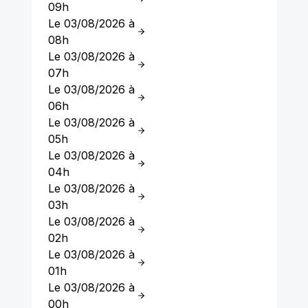
09h
Le 03/08/2026 à
08h
Le 03/08/2026 à
07h
Le 03/08/2026 à
06h
Le 03/08/2026 à
05h
Le 03/08/2026 à
04h
Le 03/08/2026 à
03h
Le 03/08/2026 à
02h
Le 03/08/2026 à
01h
Le 03/08/2026 à
00h