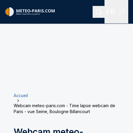
FR
Rechercher
Menu
Menu des
Accueil
Webcam meteo-paris.com - Time lapse webcam de
Paris - vue Seine, Boulogne Billancourt
Webcam meteo-