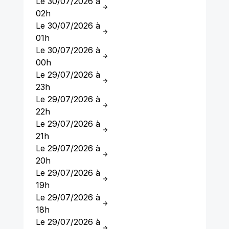
Le 30/07/2026 à
02h
Le 30/07/2026 à
01h
Le 30/07/2026 à
00h
Le 29/07/2026 à
23h
Le 29/07/2026 à
22h
Le 29/07/2026 à
21h
Le 29/07/2026 à
20h
Le 29/07/2026 à
19h
Le 29/07/2026 à
18h
Le 29/07/2026 à