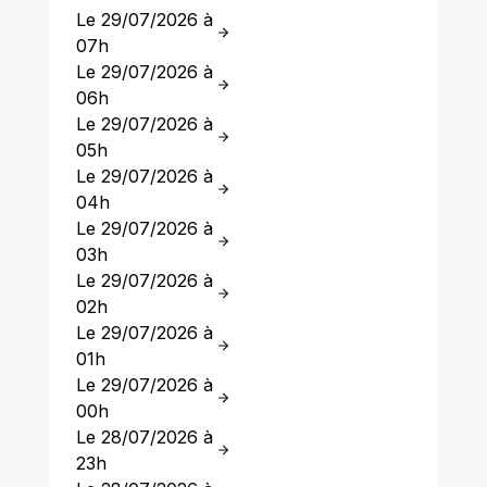
Le 29/07/2026 à
07h
Le 29/07/2026 à
06h
Le 29/07/2026 à
05h
Le 29/07/2026 à
04h
Le 29/07/2026 à
03h
Le 29/07/2026 à
02h
Le 29/07/2026 à
01h
Le 29/07/2026 à
00h
Le 28/07/2026 à
23h