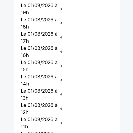
Le 01/08/2026 à
19h
Le 01/08/2026 à
18h
Le 01/08/2026 à
17h
Le 01/08/2026 à
16h
Le 01/08/2026 à
15h
Le 01/08/2026 à
14h
Le 01/08/2026 à
13h
Le 01/08/2026 à
12h
Le 01/08/2026 à
11h