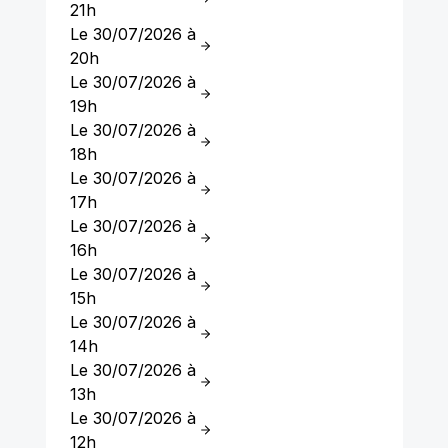
21h
Le 30/07/2026 à
20h
Le 30/07/2026 à
19h
Le 30/07/2026 à
18h
Le 30/07/2026 à
17h
Le 30/07/2026 à
16h
Le 30/07/2026 à
15h
Le 30/07/2026 à
14h
Le 30/07/2026 à
13h
Le 30/07/2026 à
12h