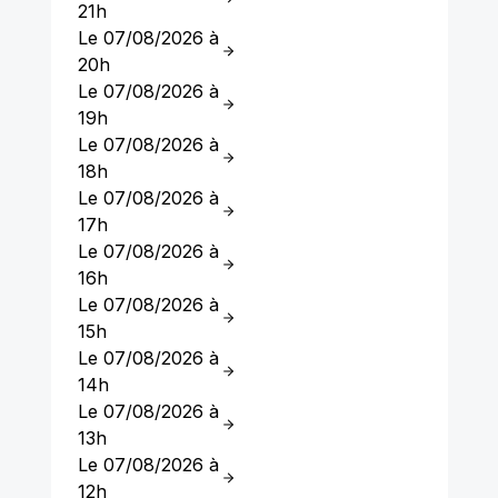
21h
Le 07/08/2026 à
20h
Le 07/08/2026 à
19h
Le 07/08/2026 à
18h
Le 07/08/2026 à
17h
Le 07/08/2026 à
16h
Le 07/08/2026 à
15h
Le 07/08/2026 à
14h
Le 07/08/2026 à
13h
Le 07/08/2026 à
12h