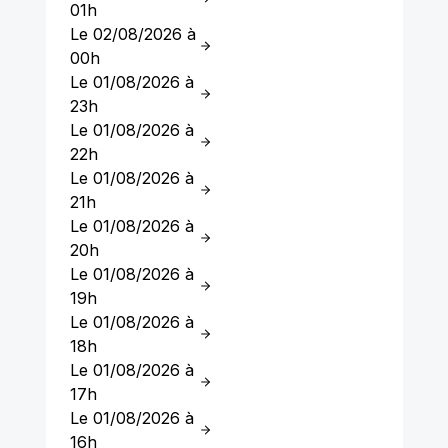
01h
Le 02/08/2026 à
00h
Le 01/08/2026 à
23h
Le 01/08/2026 à
22h
Le 01/08/2026 à
21h
Le 01/08/2026 à
20h
Le 01/08/2026 à
19h
Le 01/08/2026 à
18h
Le 01/08/2026 à
17h
Le 01/08/2026 à
16h