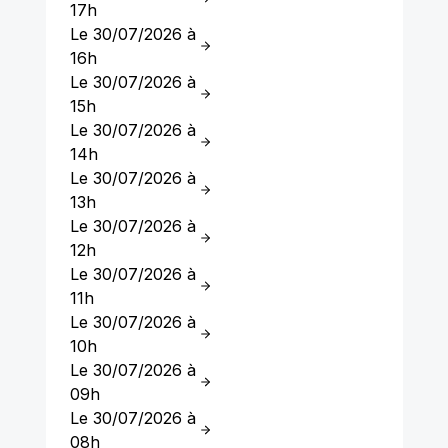
17h
Le 30/07/2026 à
16h
Le 30/07/2026 à
15h
Le 30/07/2026 à
14h
Le 30/07/2026 à
13h
Le 30/07/2026 à
12h
Le 30/07/2026 à
11h
Le 30/07/2026 à
10h
Le 30/07/2026 à
09h
Le 30/07/2026 à
08h