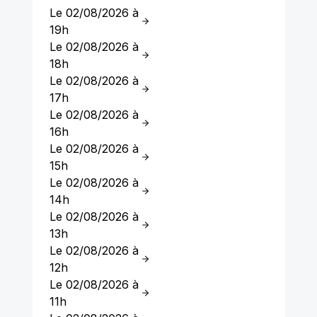
Le 02/08/2026 à
19h
Le 02/08/2026 à
18h
Le 02/08/2026 à
17h
Le 02/08/2026 à
16h
Le 02/08/2026 à
15h
Le 02/08/2026 à
14h
Le 02/08/2026 à
13h
Le 02/08/2026 à
12h
Le 02/08/2026 à
11h