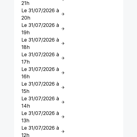
21h
Le 31/07/2026 à
20h
Le 31/07/2026 à
19h
Le 31/07/2026 à
18h
Le 31/07/2026 à
17h
Le 31/07/2026 à
16h
Le 31/07/2026 à
15h
Le 31/07/2026 à
14h
Le 31/07/2026 à
13h
Le 31/07/2026 à
12h