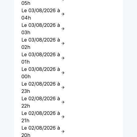
05h
Le 03/08/2026 à
04h
Le 03/08/2026 à
03h
Le 03/08/2026 à
02h
Le 03/08/2026 à
01h
Le 03/08/2026 à
00h
Le 02/08/2026 à
23h
Le 02/08/2026 à
22h
Le 02/08/2026 à
21h
Le 02/08/2026 à
20h