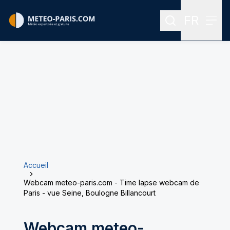
FR
Rechercher
Menu
Menu des
Accueil
Webcam meteo-paris.com - Time lapse webcam de
Paris - vue Seine, Boulogne Billancourt
Webcam meteo-