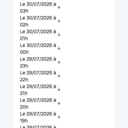
Le 30/07/2026 à
03h
Le 30/07/2026 à
02h
Le 30/07/2026 à
01h
Le 30/07/2026 à
00h
Le 29/07/2026 à
23h
Le 29/07/2026 à
22h
Le 29/07/2026 à
21h
Le 29/07/2026 à
20h
Le 29/07/2026 à
19h
Le 29/07/2026 à