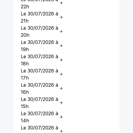
22h
Le 30/07/2026 à
21h
Le 30/07/2026 à
20h
Le 30/07/2026 à
19h
Le 30/07/2026 à
18h
Le 30/07/2026 à
17h
Le 30/07/2026 à
16h
Le 30/07/2026 à
15h
Le 30/07/2026 à
14h
Le 30/07/2026 à