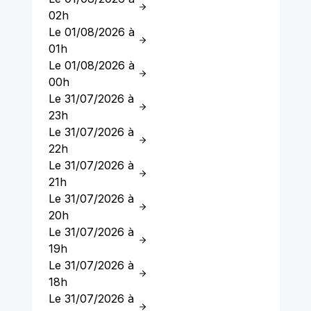
02h
Le 01/08/2026 à
01h
Le 01/08/2026 à
00h
Le 31/07/2026 à
23h
Le 31/07/2026 à
22h
Le 31/07/2026 à
21h
Le 31/07/2026 à
20h
Le 31/07/2026 à
19h
Le 31/07/2026 à
18h
Le 31/07/2026 à