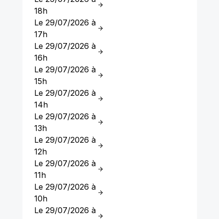
18h
Le 29/07/2026 à
17h
Le 29/07/2026 à
16h
Le 29/07/2026 à
15h
Le 29/07/2026 à
14h
Le 29/07/2026 à
13h
Le 29/07/2026 à
12h
Le 29/07/2026 à
11h
Le 29/07/2026 à
10h
Le 29/07/2026 à