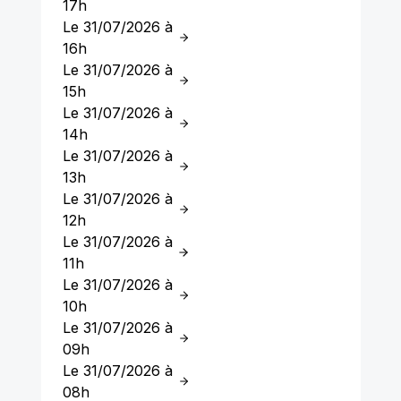
17h
Le 31/07/2026 à
16h
Le 31/07/2026 à
15h
Le 31/07/2026 à
14h
Le 31/07/2026 à
13h
Le 31/07/2026 à
12h
Le 31/07/2026 à
11h
Le 31/07/2026 à
10h
Le 31/07/2026 à
09h
Le 31/07/2026 à
08h