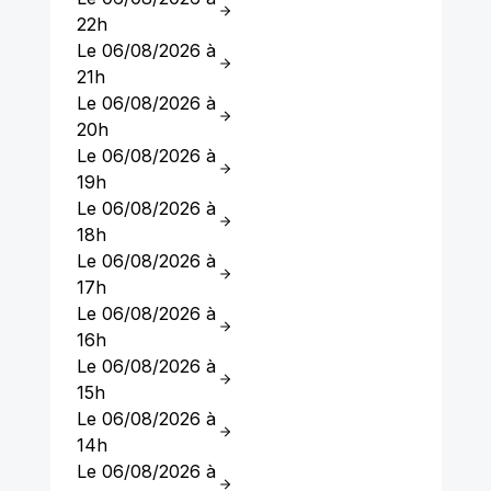
22h
Le 06/08/2026 à
21h
Le 06/08/2026 à
20h
Le 06/08/2026 à
19h
Le 06/08/2026 à
18h
Le 06/08/2026 à
17h
Le 06/08/2026 à
16h
Le 06/08/2026 à
15h
Le 06/08/2026 à
14h
Le 06/08/2026 à