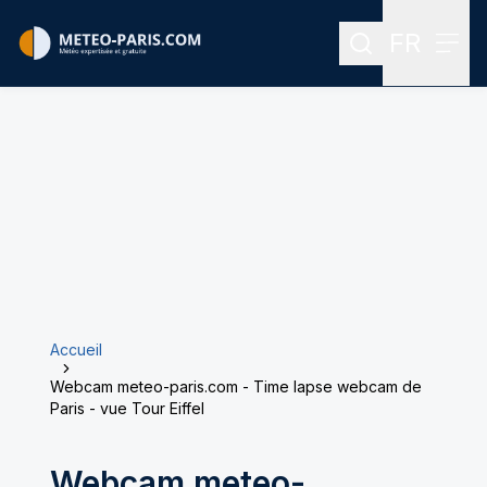
FR
Rechercher
Menu
Menu des
Accueil
Webcam meteo-paris.com - Time lapse webcam de
Paris - vue Tour Eiffel
Webcam meteo-