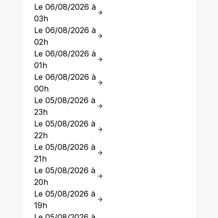
Le 06/08/2026 à
03h
Le 06/08/2026 à
02h
Le 06/08/2026 à
01h
Le 06/08/2026 à
00h
Le 05/08/2026 à
23h
Le 05/08/2026 à
22h
Le 05/08/2026 à
21h
Le 05/08/2026 à
20h
Le 05/08/2026 à
19h
Le 05/08/2026 à