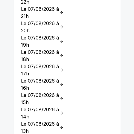
22h
Le 07/08/2026 à
21h
Le 07/08/2026 à
20h
Le 07/08/2026 à
19h
Le 07/08/2026 à
18h
Le 07/08/2026 à
17h
Le 07/08/2026 à
16h
Le 07/08/2026 à
15h
Le 07/08/2026 à
14h
Le 07/08/2026 à
13h