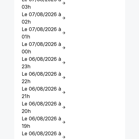
03h
Le 07/08/2026 à
02h
Le 07/08/2026 à
01h
Le 07/08/2026 à
00h
Le 06/08/2026 à
23h
Le 06/08/2026 à
22h
Le 06/08/2026 à
21h
Le 06/08/2026 à
20h
Le 06/08/2026 à
19h
Le 06/08/2026 à