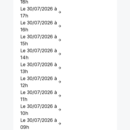
18h
Le 30/07/2026 à
17h
Le 30/07/2026 à
16h
Le 30/07/2026 à
15h
Le 30/07/2026 à
14h
Le 30/07/2026 à
13h
Le 30/07/2026 à
12h
Le 30/07/2026 à
11h
Le 30/07/2026 à
10h
Le 30/07/2026 à
09h