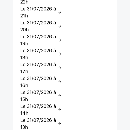
22h
Le 31/07/2026 à
21h
Le 31/07/2026 à
20h
Le 31/07/2026 à
19h
Le 31/07/2026 à
18h
Le 31/07/2026 à
17h
Le 31/07/2026 à
16h
Le 31/07/2026 à
15h
Le 31/07/2026 à
14h
Le 31/07/2026 à
13h