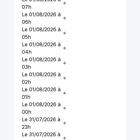
07h
Le 01/08/2026 à
06h
Le 01/08/2026 à
05h
Le 01/08/2026 à
04h
Le 01/08/2026 à
03h
Le 01/08/2026 à
02h
Le 01/08/2026 à
01h
Le 01/08/2026 à
00h
Le 31/07/2026 à
23h
Le 31/07/2026 à