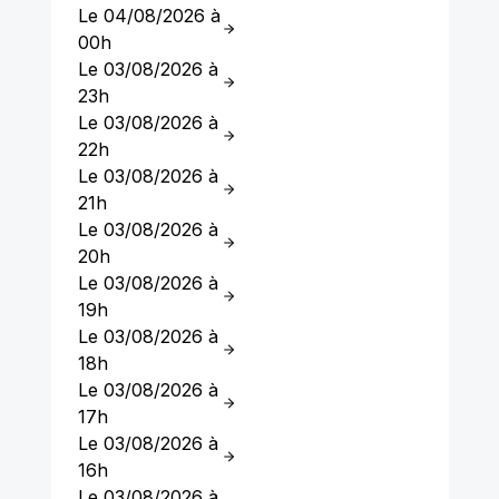
Le 04/08/2026 à
00h
Le 03/08/2026 à
23h
Le 03/08/2026 à
22h
Le 03/08/2026 à
21h
Le 03/08/2026 à
20h
Le 03/08/2026 à
19h
Le 03/08/2026 à
18h
Le 03/08/2026 à
17h
Le 03/08/2026 à
16h
Le 03/08/2026 à