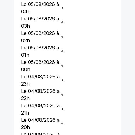
Le 05/08/2026 à
04h
Le 05/08/2026 à
03h
Le 05/08/2026 à
02h
Le 05/08/2026 à
01h
Le 05/08/2026 à
00h
Le 04/08/2026 à
23h
Le 04/08/2026 à
22h
Le 04/08/2026 à
21h
Le 04/08/2026 à
20h
Le 04/08/2026 à