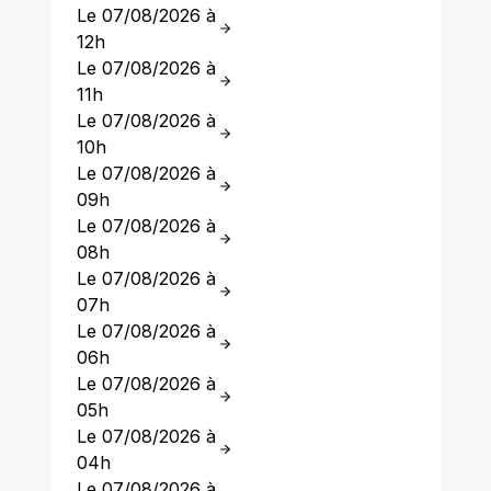
Le 07/08/2026 à
12h
Le 07/08/2026 à
11h
Le 07/08/2026 à
10h
Le 07/08/2026 à
09h
Le 07/08/2026 à
08h
Le 07/08/2026 à
07h
Le 07/08/2026 à
06h
Le 07/08/2026 à
05h
Le 07/08/2026 à
04h
Le 07/08/2026 à