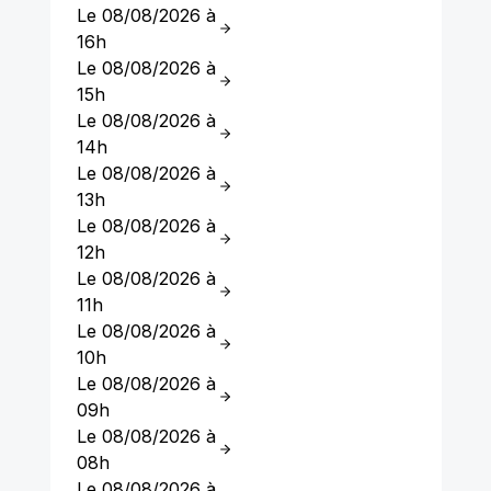
Le 08/08/2026 à
16h
Le 08/08/2026 à
15h
Le 08/08/2026 à
14h
Le 08/08/2026 à
13h
Le 08/08/2026 à
12h
Le 08/08/2026 à
11h
Le 08/08/2026 à
10h
Le 08/08/2026 à
09h
Le 08/08/2026 à
08h
Le 08/08/2026 à