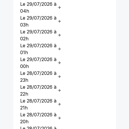
Le 29/07/2026 à
04h
Le 29/07/2026 à
03h
Le 29/07/2026 à
02h
Le 29/07/2026 à
01h
Le 29/07/2026 à
00h
Le 28/07/2026 à
23h
Le 28/07/2026 à
22h
Le 28/07/2026 à
21h
Le 28/07/2026 à
20h
Le 28/07/2026 à