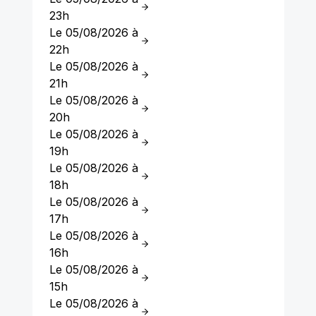
23h
Le 05/08/2026 à
22h
Le 05/08/2026 à
21h
Le 05/08/2026 à
20h
Le 05/08/2026 à
19h
Le 05/08/2026 à
18h
Le 05/08/2026 à
17h
Le 05/08/2026 à
16h
Le 05/08/2026 à
15h
Le 05/08/2026 à