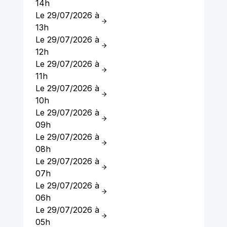
14h
Le 29/07/2026 à
13h
Le 29/07/2026 à
12h
Le 29/07/2026 à
11h
Le 29/07/2026 à
10h
Le 29/07/2026 à
09h
Le 29/07/2026 à
08h
Le 29/07/2026 à
07h
Le 29/07/2026 à
06h
Le 29/07/2026 à
05h