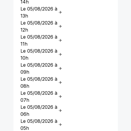
14h
Le 05/08/2026 à
13h
Le 05/08/2026 à
12h
Le 05/08/2026 à
11h
Le 05/08/2026 à
10h
Le 05/08/2026 à
09h
Le 05/08/2026 à
08h
Le 05/08/2026 à
07h
Le 05/08/2026 à
06h
Le 05/08/2026 à
05h