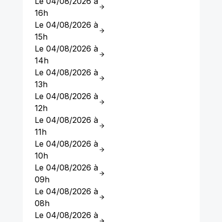
Le 04/08/2026 à
16h
Le 04/08/2026 à
15h
Le 04/08/2026 à
14h
Le 04/08/2026 à
13h
Le 04/08/2026 à
12h
Le 04/08/2026 à
11h
Le 04/08/2026 à
10h
Le 04/08/2026 à
09h
Le 04/08/2026 à
08h
Le 04/08/2026 à