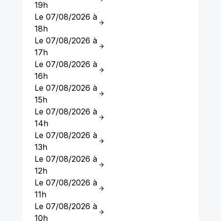
19h
Le 07/08/2026 à
18h
Le 07/08/2026 à
17h
Le 07/08/2026 à
16h
Le 07/08/2026 à
15h
Le 07/08/2026 à
14h
Le 07/08/2026 à
13h
Le 07/08/2026 à
12h
Le 07/08/2026 à
11h
Le 07/08/2026 à
10h