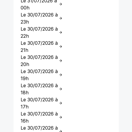
Le 31/07/2026 à
00h
Le 30/07/2026 à
23h
Le 30/07/2026 à
22h
Le 30/07/2026 à
21h
Le 30/07/2026 à
20h
Le 30/07/2026 à
19h
Le 30/07/2026 à
18h
Le 30/07/2026 à
17h
Le 30/07/2026 à
16h
Le 30/07/2026 à