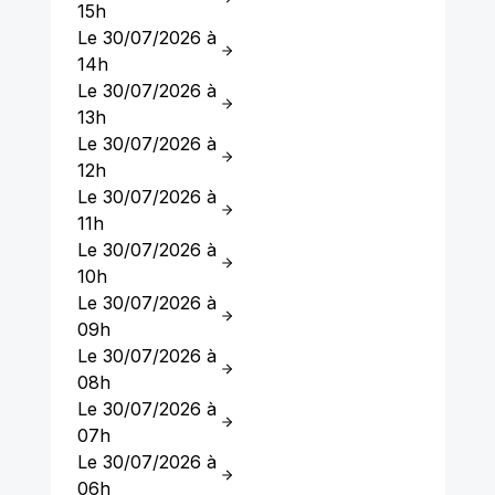
15h
Le 30/07/2026 à
14h
Le 30/07/2026 à
13h
Le 30/07/2026 à
12h
Le 30/07/2026 à
11h
Le 30/07/2026 à
10h
Le 30/07/2026 à
09h
Le 30/07/2026 à
08h
Le 30/07/2026 à
07h
Le 30/07/2026 à
06h