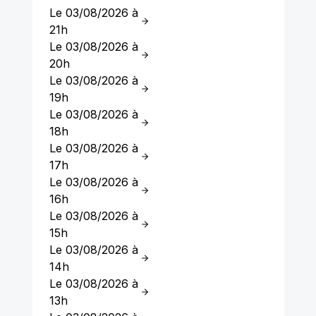
Le 03/08/2026 à
21h
Le 03/08/2026 à
20h
Le 03/08/2026 à
19h
Le 03/08/2026 à
18h
Le 03/08/2026 à
17h
Le 03/08/2026 à
16h
Le 03/08/2026 à
15h
Le 03/08/2026 à
14h
Le 03/08/2026 à
13h