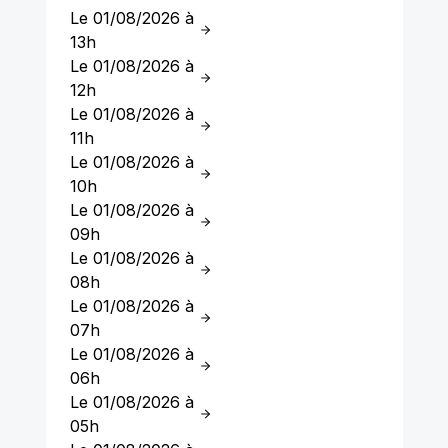
Le 01/08/2026 à
13h
Le 01/08/2026 à
12h
Le 01/08/2026 à
11h
Le 01/08/2026 à
10h
Le 01/08/2026 à
09h
Le 01/08/2026 à
08h
Le 01/08/2026 à
07h
Le 01/08/2026 à
06h
Le 01/08/2026 à
05h