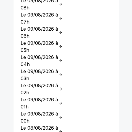
Le 09/08/2026 à
08h
Le 09/08/2026 à
07h
Le 09/08/2026 à
06h
Le 09/08/2026 à
05h
Le 09/08/2026 à
04h
Le 09/08/2026 à
03h
Le 09/08/2026 à
02h
Le 09/08/2026 à
01h
Le 09/08/2026 à
00h
Le 08/08/2026 à