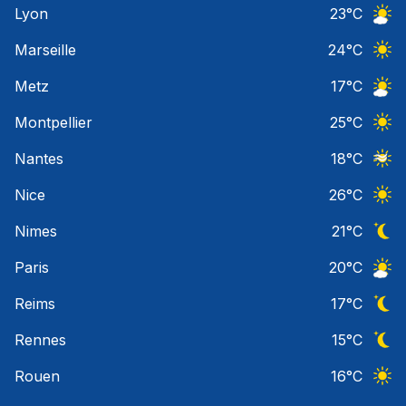
Lyon
23
°C
Ciel 
Marseille
24
°C
Ciel 
Metz
17
°C
Ciel 
Montpellier
25
°C
Ciel 
Nantes
18
°C
Ciel 
Nice
26
°C
Ciel 
Nimes
21
°C
Ciel 
Paris
20
°C
Ciel 
Reims
17
°C
Ciel 
Rennes
15
°C
Ciel 
Rouen
16
°C
Ciel 