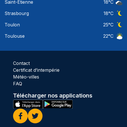
Saint-Etienne
18
°C
Ciel 
Strasbourg
18
°C
Ciel 
Toulon
25
°C
Ciel 
Toulouse
22
°C
Ciel 
Contact
Certificat d’intempérie
Météo-villes
FAQ
Télécharger nos applications
Facebook
Twitter