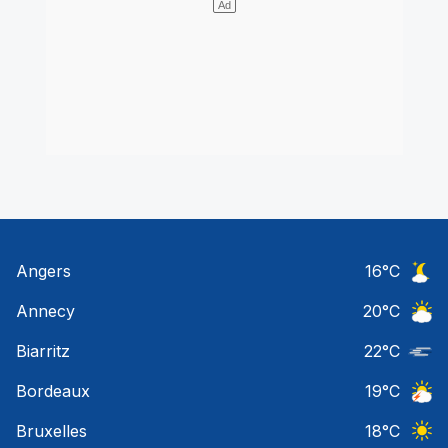
Angers
16
°C
Ciel 
Annecy
20
°C
Ciel 
Biarritz
22
°C
Nuage
Bordeaux
19
°C
Orage
Bruxelles
18
°C