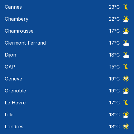
Ciel 
Cannes
23
°C
Ciel 
Chambery
22
°C
Ciel 
Chamrousse
17
°C
Ciel 
Clermont-Ferrand
17
°C
Ciel 
Dijon
18
°C
Ciel 
GAP
15
°C
Ciel 
Geneve
19
°C
Ciel 
Grenoble
19
°C
Ciel 
Le Havre
17
°C
Ciel 
Lille
18
°C
Ciel 
Londres
18
°C
Ciel 