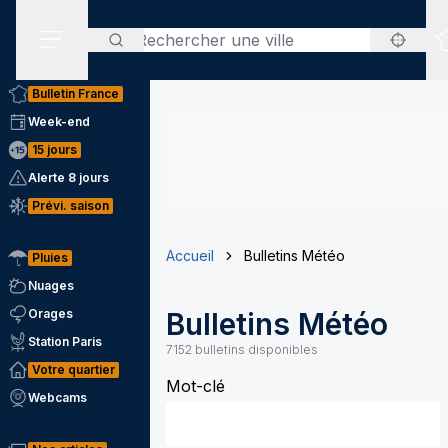
Rechercher
Menu secondaire
Bulletin France
Week-end
15 jours
Alerte 8 jours
Prévi. saison
Accueil
Bulletins Météo
Pluies
Nuages
Orages
Bulletins Météo
Station Paris
7152
bulletins disponibles
Votre quartier
Mot-clé
Webcams