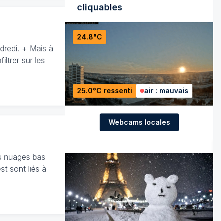
cliquables
24.8°C
dredi. + Mais à
ltrer sur les
25.0°C ressenti
air : mauvais
Webcams locales
es nuages bas
t sont liés à