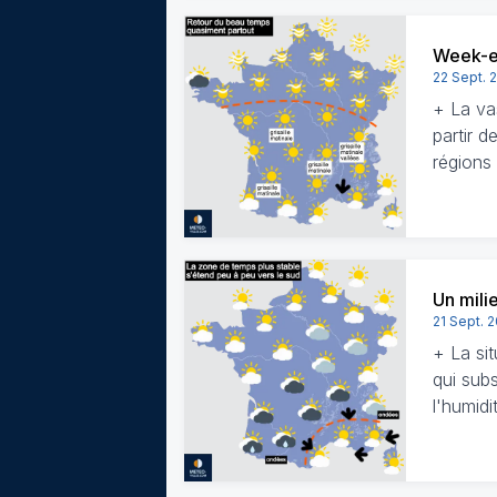
Week-en
22 Sept. 
+ La va
partir d
région
Un mili
21 Sept. 
+ La sit
qui sub
l'humid