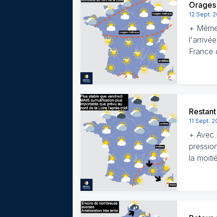
Orages 
12 Sept. 
+ Même 
l'arrivé
France
Restant
11 Sept. 2
+ Avec 
pressio
la moit