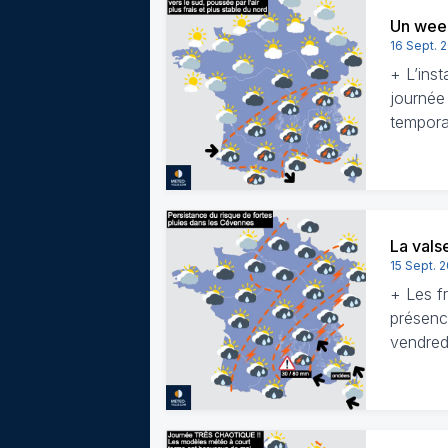
Un week
16 Sept. 
+ L’inst
journée 
tempora
La valse
15 Sept. 
+ Les f
présence
vendred