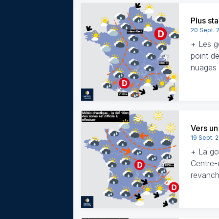
Plus sta
20 Sept. 
+ Les go
point d
nuages 
Vers un
19 Sept. 
+ La gou
Centre-
revanch