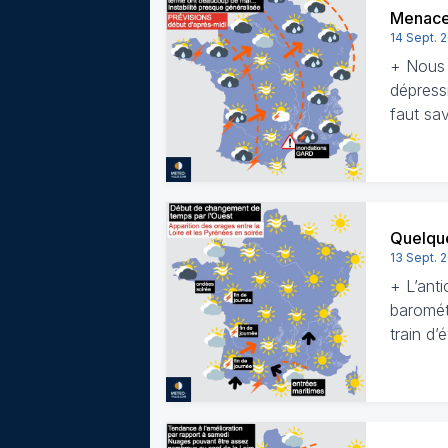
Menace 
14 Sept. 
+ Nous 
dépress
faut sa
Quelque
13 Sept. 
+ L’anti
baromét
train d