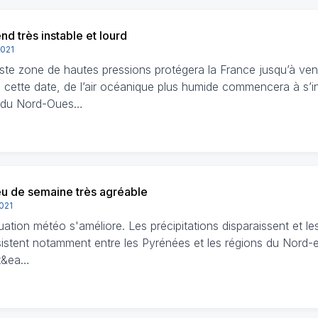
d très instable et lourd
2021
ste zone de hautes pressions protégera la France jusqu’à ven
e cette date, de l’air océanique plus humide commencera à s’infi
s du Nord-Oues…
eu de semaine très agréable
2021
uation météo s'améliore. Les précipitations disparaissent et l
sistent notamment entre les Pyrénées et les régions du Nord-es
it&ea…