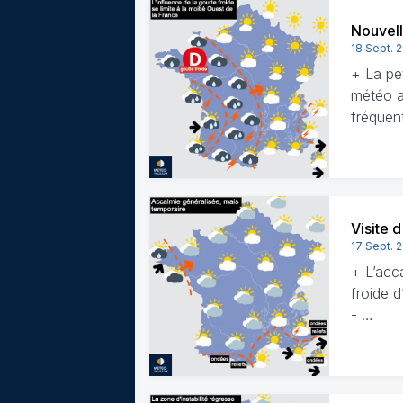
Nouvell
18 Sept. 
+ La pet
météo a
fréquen
Visite 
17 Sept. 
+ L’acc
froide d
- …