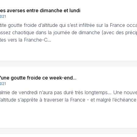
es averses entre dimanche et lundi
2021
ite goutte froide d’altitude qui s’est infiltrée sur la France oc
ssez chaotique dans la journée de dimanche (avec des précip
tes vers la Franche-C…
d'une goutte froide ce week-end...
2021
almie de vendredi n’aura pas duré très longtemps… Une nouve
’altitude s’apprête à traverser la France - et malgré l’échéan