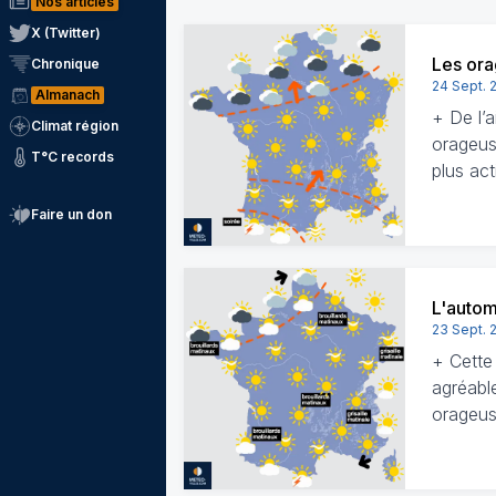
Nos articles
X (Twitter)
Les ora
Chronique
24 Sept. 
Almanach
+ De l’
Climat région
orageuse
T°C records
plus act
Faire un don
L'autom
23 Sept. 
+ Cette
agréabl
orageus