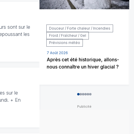
rs sont sur le
Douceur / Forte chaleur / Incendies
repoussant les
Froid / Fraîcheur / Gel
Prévisions météo
7 Août 2026
Après cet été historique, allons-
nous connaître un hiver glacial ?
es sur le
0
1
2
3
4
5
undi. + En