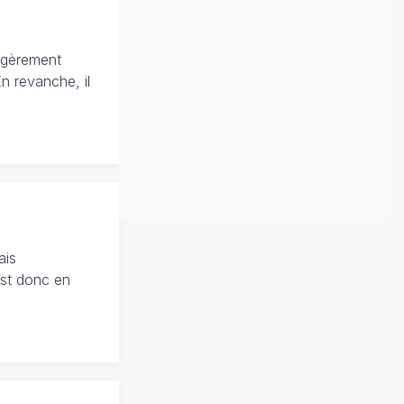
égèrement
n revanche, il
ais
est donc en