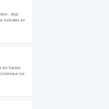
mbre : déjà
er estivales en
e les hautes
 océanique sur