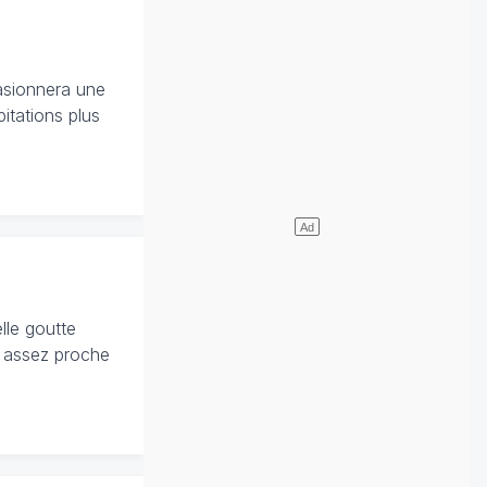
casionnera une
itations plus
lle goutte
ce assez proche