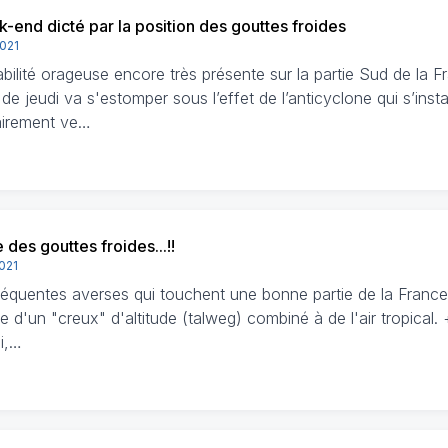
-end dicté par la position des gouttes froides
2021
abilité orageuse encore très présente sur la partie Sud de la F
de jeudi va s'estomper sous l’effet de l’anticyclone qui s’instal
irement ve…
 des gouttes froides...!!
2021
réquentes averses qui touchent une bonne partie de la France 
 d'un "creux" d'altitude (talweg) combiné à de l'air tropical. 
i,…