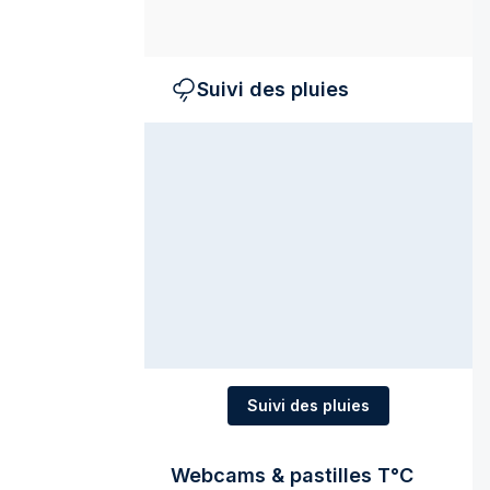
Suivi des pluies
Suivi des pluies
Webcams & pastilles T°C