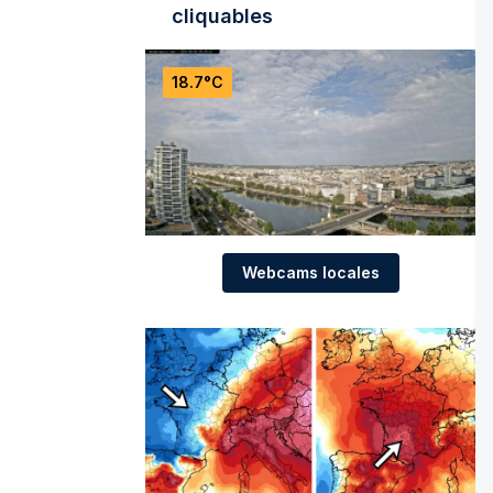
cliquables
18.7°C
Webcams locales