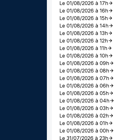
Le 01/08/2026 à 17h
Le 01/08/2026 à 16h
Le 01/08/2026 à 15h
Le 01/08/2026 à 14h
Le 01/08/2026 à 13h
Le 01/08/2026 à 12h
Le 01/08/2026 à 11h
Le 01/08/2026 à 10h
Le 01/08/2026 à 09h
Le 01/08/2026 à 08h
Le 01/08/2026 à 07h
Le 01/08/2026 à 06h
Le 01/08/2026 à 05h
Le 01/08/2026 à 04h
Le 01/08/2026 à 03h
Le 01/08/2026 à 02h
Le 01/08/2026 à 01h
Le 01/08/2026 à 00h
Le 31/07/2026 à 23h