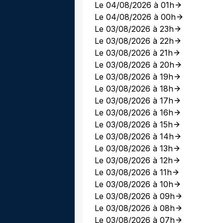
Le 04/08/2026 à 01h
Le 04/08/2026 à 00h
Le 03/08/2026 à 23h
Le 03/08/2026 à 22h
Le 03/08/2026 à 21h
Le 03/08/2026 à 20h
Le 03/08/2026 à 19h
Le 03/08/2026 à 18h
Le 03/08/2026 à 17h
Le 03/08/2026 à 16h
Le 03/08/2026 à 15h
Le 03/08/2026 à 14h
Le 03/08/2026 à 13h
Le 03/08/2026 à 12h
Le 03/08/2026 à 11h
Le 03/08/2026 à 10h
Le 03/08/2026 à 09h
Le 03/08/2026 à 08h
Le 03/08/2026 à 07h