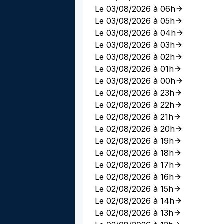
Le 03/08/2026 à 06h
Le 03/08/2026 à 05h
Le 03/08/2026 à 04h
Le 03/08/2026 à 03h
Le 03/08/2026 à 02h
Le 03/08/2026 à 01h
Le 03/08/2026 à 00h
Le 02/08/2026 à 23h
Le 02/08/2026 à 22h
Le 02/08/2026 à 21h
Le 02/08/2026 à 20h
Le 02/08/2026 à 19h
Le 02/08/2026 à 18h
Le 02/08/2026 à 17h
Le 02/08/2026 à 16h
Le 02/08/2026 à 15h
Le 02/08/2026 à 14h
Le 02/08/2026 à 13h