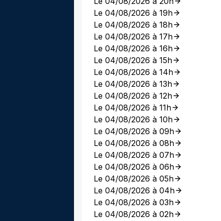
Le 04/08/2026 à 20h
Le 04/08/2026 à 19h
Le 04/08/2026 à 18h
Le 04/08/2026 à 17h
Le 04/08/2026 à 16h
Le 04/08/2026 à 15h
Le 04/08/2026 à 14h
Le 04/08/2026 à 13h
Le 04/08/2026 à 12h
Le 04/08/2026 à 11h
Le 04/08/2026 à 10h
Le 04/08/2026 à 09h
Le 04/08/2026 à 08h
Le 04/08/2026 à 07h
Le 04/08/2026 à 06h
Le 04/08/2026 à 05h
Le 04/08/2026 à 04h
Le 04/08/2026 à 03h
Le 04/08/2026 à 02h