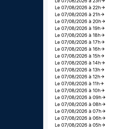
Le 07/08/2026 à 23h
Le 07/08/2026 à 22h
Le 07/08/2026 à 21h
Le 07/08/2026 à 20h
Le 07/08/2026 à 19h
Le 07/08/2026 à 18h
Le 07/08/2026 à 17h
Le 07/08/2026 à 16h
Le 07/08/2026 à 15h
Le 07/08/2026 à 14h
Le 07/08/2026 à 13h
Le 07/08/2026 à 12h
Le 07/08/2026 à 11h
Le 07/08/2026 à 10h
Le 07/08/2026 à 09h
Le 07/08/2026 à 08h
Le 07/08/2026 à 07h
Le 07/08/2026 à 06h
Le 07/08/2026 à 05h