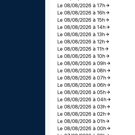
Le 08/08/2026 à 17h
Le 08/08/2026 à 16h
Le 08/08/2026 à 15h
Le 08/08/2026 à 14h
Le 08/08/2026 à 13h
Le 08/08/2026 à 12h
Le 08/08/2026 à 11h
Le 08/08/2026 à 10h
Le 08/08/2026 à 09h
Le 08/08/2026 à 08h
Le 08/08/2026 à 07h
Le 08/08/2026 à 06h
Le 08/08/2026 à 05h
Le 08/08/2026 à 04h
Le 08/08/2026 à 03h
Le 08/08/2026 à 02h
Le 08/08/2026 à 01h
Le 08/08/2026 à 00h