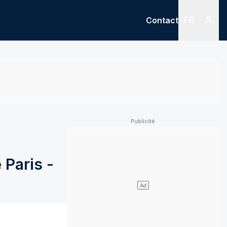
FR
Contact
Menu
Menu des
Paris -