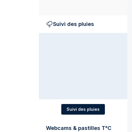
Suivi des pluies
Suivi des pluies
Webcams & pastilles T°C