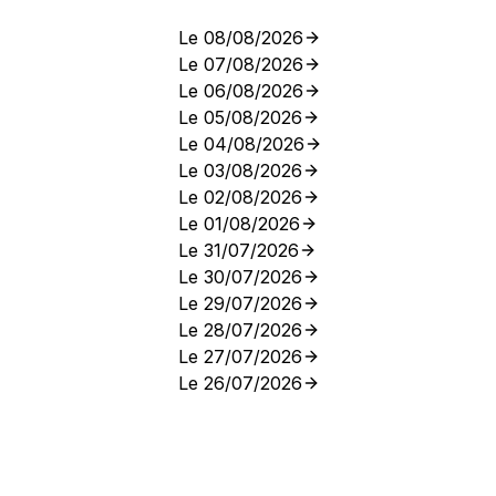
Le 08/08/2026
Le 07/08/2026
Le 06/08/2026
Le 05/08/2026
Le 04/08/2026
Le 03/08/2026
Le 02/08/2026
Le 01/08/2026
Le 31/07/2026
Le 30/07/2026
Le 29/07/2026
Le 28/07/2026
Le 27/07/2026
Le 26/07/2026