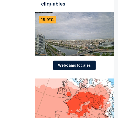
cliquables
18.9°C
Webcams locales