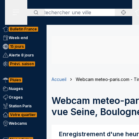
Rechercher
Menu secondaire
Bulletin France
Week-end
15 jours
Alerte 8 jours
Prévi. saison
Accueil
Webcam meteo-paris.com - Tim
Pluies
Nuages
Orages
Webcam meteo-pari
Station Paris
vue Seine, Boulogne
Votre quartier
Webcams
Enregistrement d'une heu