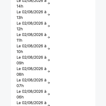
Le 02/08/2026 à
14h
Le 02/08/2026 à
13h
Le 02/08/2026 à
12h
Le 02/08/2026 à
11h
Le 02/08/2026 à
10h
Le 02/08/2026 à
09h
Le 02/08/2026 à
08h
Le 02/08/2026 à
07h
Le 02/08/2026 à
06h
Le 02/08/2026 à