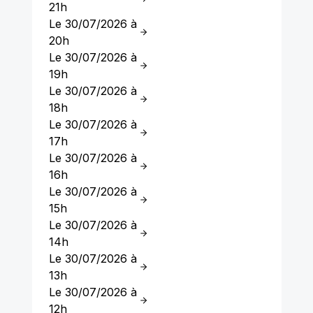
21h
Le 30/07/2026 à
20h
Le 30/07/2026 à
19h
Le 30/07/2026 à
18h
Le 30/07/2026 à
17h
Le 30/07/2026 à
16h
Le 30/07/2026 à
15h
Le 30/07/2026 à
14h
Le 30/07/2026 à
13h
Le 30/07/2026 à
12h