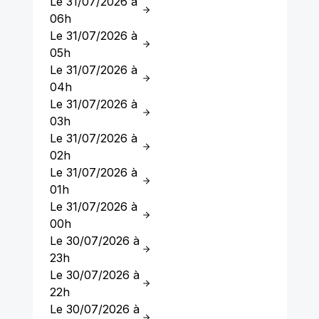
Le 31/07/2026 à
06h
Le 31/07/2026 à
05h
Le 31/07/2026 à
04h
Le 31/07/2026 à
03h
Le 31/07/2026 à
02h
Le 31/07/2026 à
01h
Le 31/07/2026 à
00h
Le 30/07/2026 à
23h
Le 30/07/2026 à
22h
Le 30/07/2026 à