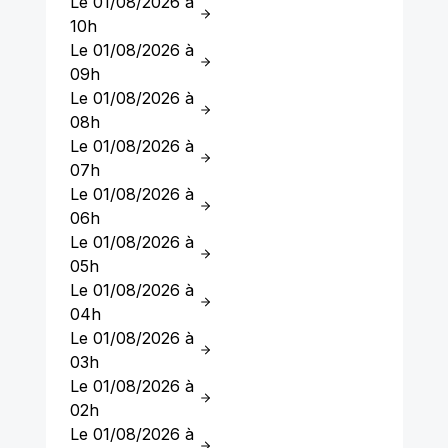
Le 01/08/2026 à
10h
Le 01/08/2026 à
09h
Le 01/08/2026 à
08h
Le 01/08/2026 à
07h
Le 01/08/2026 à
06h
Le 01/08/2026 à
05h
Le 01/08/2026 à
04h
Le 01/08/2026 à
03h
Le 01/08/2026 à
02h
Le 01/08/2026 à