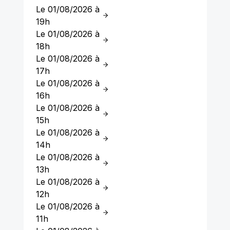
Le 01/08/2026 à
19h
Le 01/08/2026 à
18h
Le 01/08/2026 à
17h
Le 01/08/2026 à
16h
Le 01/08/2026 à
15h
Le 01/08/2026 à
14h
Le 01/08/2026 à
13h
Le 01/08/2026 à
12h
Le 01/08/2026 à
11h