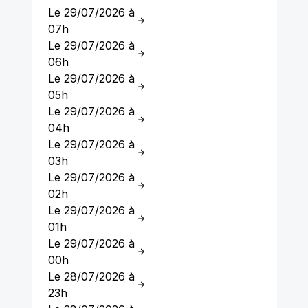
Le 29/07/2026 à
07h
Le 29/07/2026 à
06h
Le 29/07/2026 à
05h
Le 29/07/2026 à
04h
Le 29/07/2026 à
03h
Le 29/07/2026 à
02h
Le 29/07/2026 à
01h
Le 29/07/2026 à
00h
Le 28/07/2026 à
23h