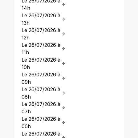
Le 26/07/2026 à
14h
Le 26/07/2026 à
13h
Le 26/07/2026 à
12h
Le 26/07/2026 à
11h
Le 26/07/2026 à
10h
Le 26/07/2026 à
09h
Le 26/07/2026 à
08h
Le 26/07/2026 à
07h
Le 26/07/2026 à
06h
Le 26/07/2026 à