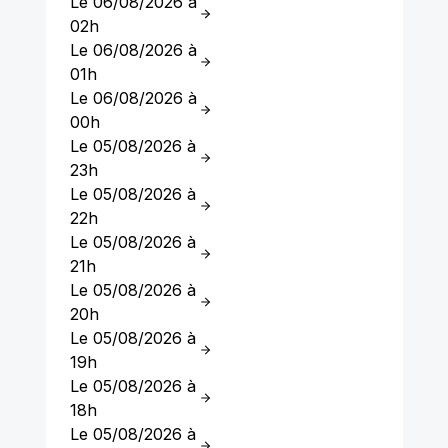
Le 06/08/2026 à
02h
Le 06/08/2026 à
01h
Le 06/08/2026 à
00h
Le 05/08/2026 à
23h
Le 05/08/2026 à
22h
Le 05/08/2026 à
21h
Le 05/08/2026 à
20h
Le 05/08/2026 à
19h
Le 05/08/2026 à
18h
Le 05/08/2026 à