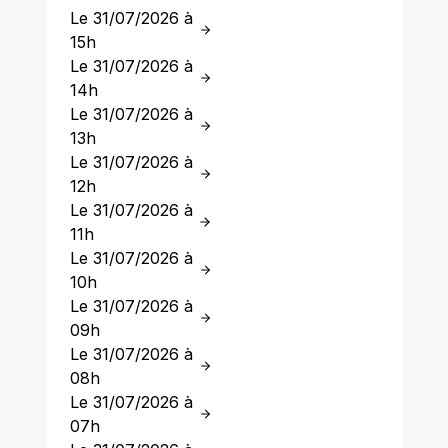
Le 31/07/2026 à
15h
Le 31/07/2026 à
14h
Le 31/07/2026 à
13h
Le 31/07/2026 à
12h
Le 31/07/2026 à
11h
Le 31/07/2026 à
10h
Le 31/07/2026 à
09h
Le 31/07/2026 à
08h
Le 31/07/2026 à
07h