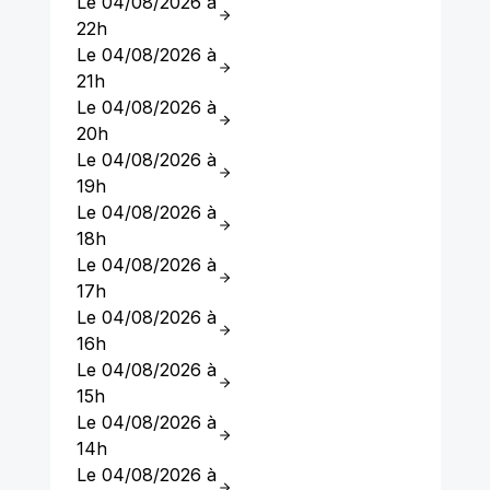
Le 04/08/2026 à
22h
Le 04/08/2026 à
21h
Le 04/08/2026 à
20h
Le 04/08/2026 à
19h
Le 04/08/2026 à
18h
Le 04/08/2026 à
17h
Le 04/08/2026 à
16h
Le 04/08/2026 à
15h
Le 04/08/2026 à
14h
Le 04/08/2026 à