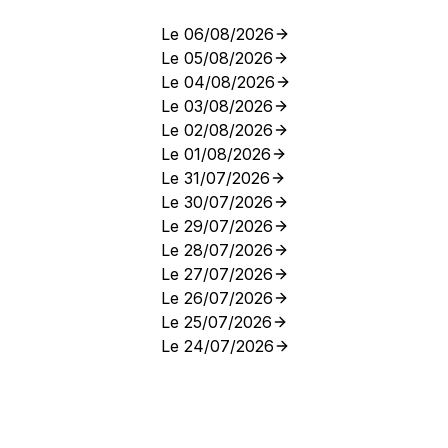
Le 06/08/2026
Le 05/08/2026
Le 04/08/2026
Le 03/08/2026
Le 02/08/2026
Le 01/08/2026
Le 31/07/2026
Le 30/07/2026
Le 29/07/2026
Le 28/07/2026
Le 27/07/2026
Le 26/07/2026
Le 25/07/2026
Le 24/07/2026