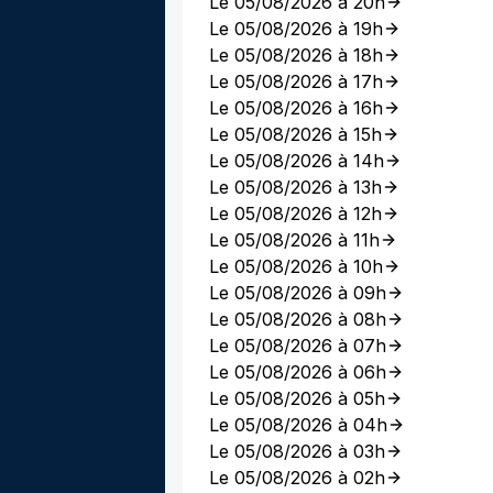
Le 05/08/2026 à 20h
Le 05/08/2026 à 19h
Le 05/08/2026 à 18h
Le 05/08/2026 à 17h
Le 05/08/2026 à 16h
Le 05/08/2026 à 15h
Le 05/08/2026 à 14h
Le 05/08/2026 à 13h
Le 05/08/2026 à 12h
Le 05/08/2026 à 11h
Le 05/08/2026 à 10h
Le 05/08/2026 à 09h
Le 05/08/2026 à 08h
Le 05/08/2026 à 07h
Le 05/08/2026 à 06h
Le 05/08/2026 à 05h
Le 05/08/2026 à 04h
Le 05/08/2026 à 03h
Le 05/08/2026 à 02h