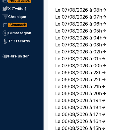
Nos articles
X (Twitter)
Le 07/08/2026 à 08h
Le 07/08/2026 à 07h
Chronique
Le 07/08/2026 à 06h
Almanach
Le 07/08/2026 à 05h
Climat région
Le 07/08/2026 à 04h
T°C records
Le 07/08/2026 à 03h
Le 07/08/2026 à 02h
Faire un don
Le 07/08/2026 à 01h
Le 07/08/2026 à 00h
Le 06/08/2026 à 23h
Le 06/08/2026 à 22h
Le 06/08/2026 à 21h
Le 06/08/2026 à 20h
Le 06/08/2026 à 19h
Le 06/08/2026 à 18h
Le 06/08/2026 à 17h
Le 06/08/2026 à 16h
Le 06/08/2026 à 15h