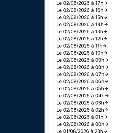
Le 02/08/2026 à 17h
Le 02/08/2026 à 16h
Le 02/08/2026 à 15h
Le 02/08/2026 à 14h
Le 02/08/2026 à 13h
Le 02/08/2026 à 12h
Le 02/08/2026 à 11h
Le 02/08/2026 à 10h
Le 02/08/2026 à 09h
Le 02/08/2026 à 08h
Le 02/08/2026 à 07h
Le 02/08/2026 à 06h
Le 02/08/2026 à 05h
Le 02/08/2026 à 04h
Le 02/08/2026 à 03h
Le 02/08/2026 à 02h
Le 02/08/2026 à 01h
Le 02/08/2026 à 00h
Le 01/08/2026 à 23h