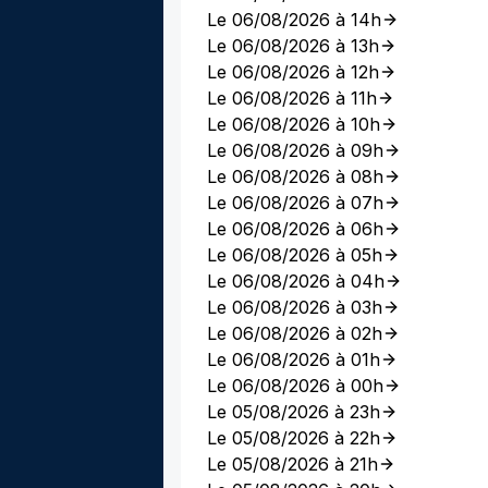
Le 06/08/2026 à 14h
Le 06/08/2026 à 13h
Le 06/08/2026 à 12h
Le 06/08/2026 à 11h
Le 06/08/2026 à 10h
Le 06/08/2026 à 09h
Le 06/08/2026 à 08h
Le 06/08/2026 à 07h
Le 06/08/2026 à 06h
Le 06/08/2026 à 05h
Le 06/08/2026 à 04h
Le 06/08/2026 à 03h
Le 06/08/2026 à 02h
Le 06/08/2026 à 01h
Le 06/08/2026 à 00h
Le 05/08/2026 à 23h
Le 05/08/2026 à 22h
Le 05/08/2026 à 21h