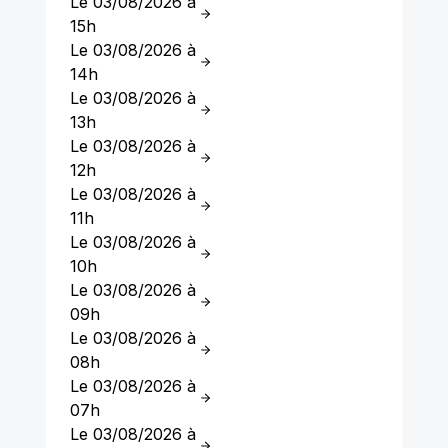
Le 03/08/2026 à
15h
Le 03/08/2026 à
14h
Le 03/08/2026 à
13h
Le 03/08/2026 à
12h
Le 03/08/2026 à
11h
Le 03/08/2026 à
10h
Le 03/08/2026 à
09h
Le 03/08/2026 à
08h
Le 03/08/2026 à
07h
Le 03/08/2026 à