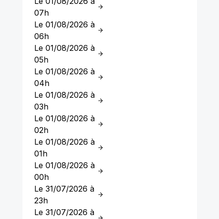
Le 01/08/2026 à
07h
Le 01/08/2026 à
06h
Le 01/08/2026 à
05h
Le 01/08/2026 à
04h
Le 01/08/2026 à
03h
Le 01/08/2026 à
02h
Le 01/08/2026 à
01h
Le 01/08/2026 à
00h
Le 31/07/2026 à
23h
Le 31/07/2026 à