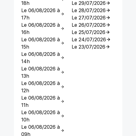
18h
Le 29/07/2026
Le 06/08/2026 à
Le 28/07/2026
17h
Le 27/07/2026
Le 06/08/2026 à
Le 26/07/2026
16h
Le 25/07/2026
Le 06/08/2026 à
Le 24/07/2026
15h
Le 23/07/2026
Le 06/08/2026 à
14h
Le 06/08/2026 à
13h
Le 06/08/2026 à
12h
Le 06/08/2026 à
11h
Le 06/08/2026 à
10h
Le 06/08/2026 à
09h