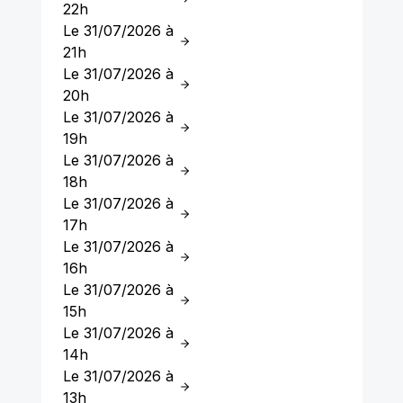
22h
Le 31/07/2026 à
21h
Le 31/07/2026 à
20h
Le 31/07/2026 à
19h
Le 31/07/2026 à
18h
Le 31/07/2026 à
17h
Le 31/07/2026 à
16h
Le 31/07/2026 à
15h
Le 31/07/2026 à
14h
Le 31/07/2026 à
13h