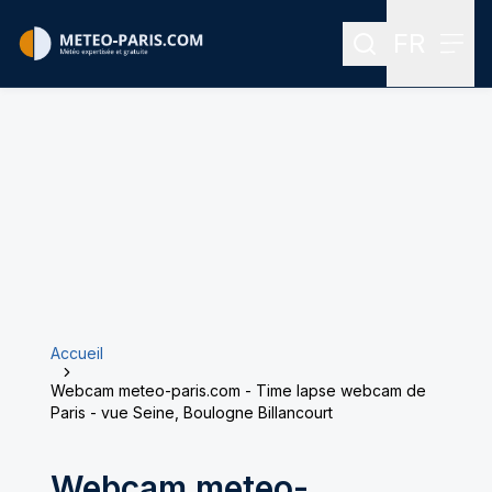
FR
Rechercher
Menu
Menu des
Accueil
Webcam meteo-paris.com - Time lapse webcam de
Paris - vue Seine, Boulogne Billancourt
Webcam meteo-