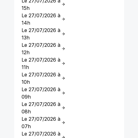
Le 27/07/2026 à
15h
Le 27/07/2026 à
14h
Le 27/07/2026 à
13h
Le 27/07/2026 à
12h
Le 27/07/2026 à
11h
Le 27/07/2026 à
10h
Le 27/07/2026 à
09h
Le 27/07/2026 à
08h
Le 27/07/2026 à
07h
Le 27/07/2026 à