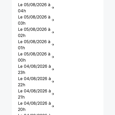
Le 05/08/2026 à
04h
Le 05/08/2026 à
03h
Le 05/08/2026 à
02h
Le 05/08/2026 à
01h
Le 05/08/2026 à
00h
Le 04/08/2026 à
23h
Le 04/08/2026 à
22h
Le 04/08/2026 à
21h
Le 04/08/2026 à
20h