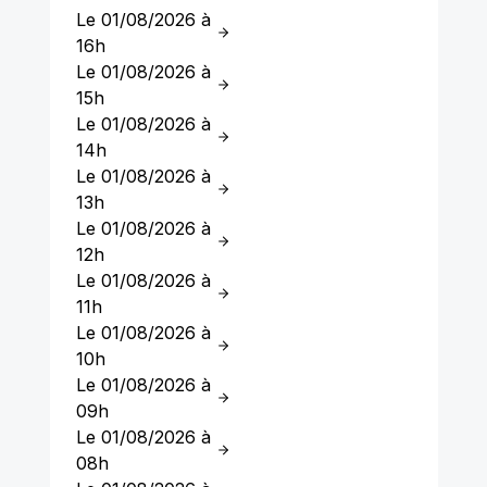
Le 01/08/2026 à
16h
Le 01/08/2026 à
15h
Le 01/08/2026 à
14h
Le 01/08/2026 à
13h
Le 01/08/2026 à
12h
Le 01/08/2026 à
11h
Le 01/08/2026 à
10h
Le 01/08/2026 à
09h
Le 01/08/2026 à
08h