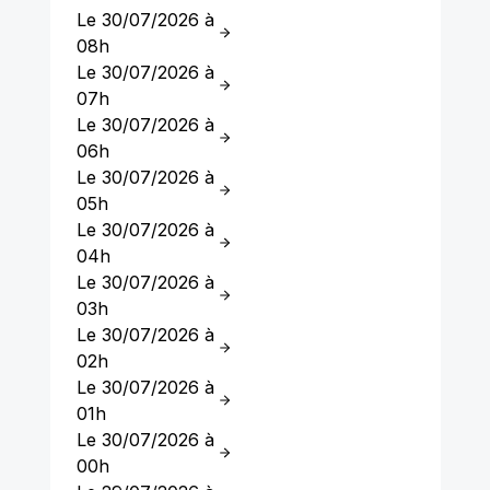
Le 30/07/2026 à
08h
Le 30/07/2026 à
07h
Le 30/07/2026 à
06h
Le 30/07/2026 à
05h
Le 30/07/2026 à
04h
Le 30/07/2026 à
03h
Le 30/07/2026 à
02h
Le 30/07/2026 à
01h
Le 30/07/2026 à
00h