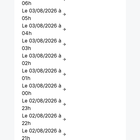
06h
Le 03/08/2026 à
05h
Le 03/08/2026 à
04h
Le 03/08/2026 à
03h
Le 03/08/2026 à
02h
Le 03/08/2026 à
01h
Le 03/08/2026 à
00h
Le 02/08/2026 à
23h
Le 02/08/2026 à
22h
Le 02/08/2026 à
21h