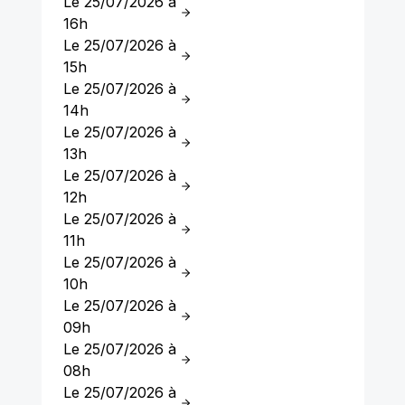
Le 25/07/2026 à
16h
Le 25/07/2026 à
15h
Le 25/07/2026 à
14h
Le 25/07/2026 à
13h
Le 25/07/2026 à
12h
Le 25/07/2026 à
11h
Le 25/07/2026 à
10h
Le 25/07/2026 à
09h
Le 25/07/2026 à
08h
Le 25/07/2026 à