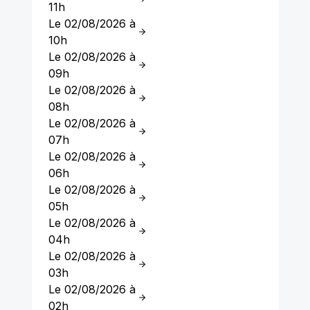
11h
Le 02/08/2026 à
10h
Le 02/08/2026 à
09h
Le 02/08/2026 à
08h
Le 02/08/2026 à
07h
Le 02/08/2026 à
06h
Le 02/08/2026 à
05h
Le 02/08/2026 à
04h
Le 02/08/2026 à
03h
Le 02/08/2026 à
02h