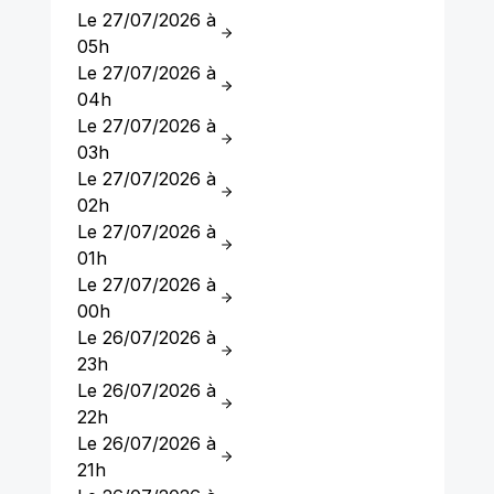
Le 27/07/2026 à
05h
Le 27/07/2026 à
04h
Le 27/07/2026 à
03h
Le 27/07/2026 à
02h
Le 27/07/2026 à
01h
Le 27/07/2026 à
00h
Le 26/07/2026 à
23h
Le 26/07/2026 à
22h
Le 26/07/2026 à
21h