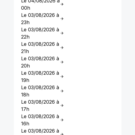
Le 04/08/2026 à
00h
Le 03/08/2026 à
23h
Le 03/08/2026 à
22h
Le 03/08/2026 à
21h
Le 03/08/2026 à
20h
Le 03/08/2026 à
19h
Le 03/08/2026 à
18h
Le 03/08/2026 à
17h
Le 03/08/2026 à
16h
Le 03/08/2026 à