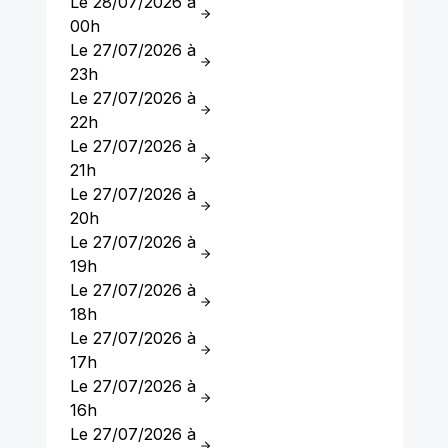
Le 28/07/2026 à
00h
Le 27/07/2026 à
23h
Le 27/07/2026 à
22h
Le 27/07/2026 à
21h
Le 27/07/2026 à
20h
Le 27/07/2026 à
19h
Le 27/07/2026 à
18h
Le 27/07/2026 à
17h
Le 27/07/2026 à
16h
Le 27/07/2026 à