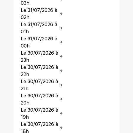
03h
Le 31/07/2026 à
02h
Le 31/07/2026 à
01h
Le 31/07/2026 à
00h
Le 30/07/2026 à
23h
Le 30/07/2026 à
22h
Le 30/07/2026 à
21h
Le 30/07/2026 à
20h
Le 30/07/2026 à
19h
Le 30/07/2026 à
18h