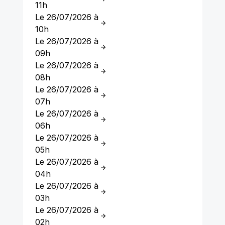
11h
Le 26/07/2026 à
10h
Le 26/07/2026 à
09h
Le 26/07/2026 à
08h
Le 26/07/2026 à
07h
Le 26/07/2026 à
06h
Le 26/07/2026 à
05h
Le 26/07/2026 à
04h
Le 26/07/2026 à
03h
Le 26/07/2026 à
02h