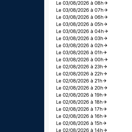
Le 03/08/2026 à 08h
Le 03/08/2026 à 07h
Le 03/08/2026 à 06h
Le 03/08/2026 à 05h
Le 03/08/2026 à 04h
Le 03/08/2026 à 03h
Le 03/08/2026 à 02h
Le 03/08/2026 à 01h
Le 03/08/2026 à 00h
Le 02/08/2026 à 23h
Le 02/08/2026 à 22h
Le 02/08/2026 à 21h
Le 02/08/2026 à 20h
Le 02/08/2026 à 19h
Le 02/08/2026 à 18h
Le 02/08/2026 à 17h
Le 02/08/2026 à 16h
Le 02/08/2026 à 15h
Le 02/08/2026 à 14h