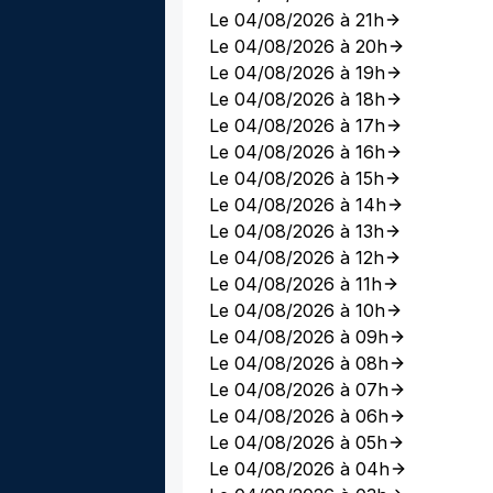
Le 04/08/2026 à 21h
Le 04/08/2026 à 20h
Le 04/08/2026 à 19h
Le 04/08/2026 à 18h
Le 04/08/2026 à 17h
Le 04/08/2026 à 16h
Le 04/08/2026 à 15h
Le 04/08/2026 à 14h
Le 04/08/2026 à 13h
Le 04/08/2026 à 12h
Le 04/08/2026 à 11h
Le 04/08/2026 à 10h
Le 04/08/2026 à 09h
Le 04/08/2026 à 08h
Le 04/08/2026 à 07h
Le 04/08/2026 à 06h
Le 04/08/2026 à 05h
Le 04/08/2026 à 04h