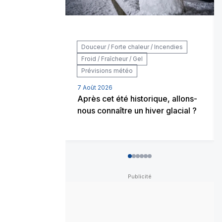
Douceur / Forte chaleur / Incendies
Froid / Fraîcheur / Gel
Prévisions météo
7 Août 2026
Après cet été historique, allons-
nous connaître un hiver glacial ?
0
1
2
3
4
5