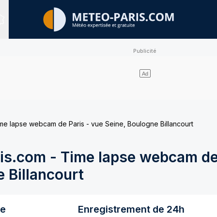
Sites expertisés
e lapse webcam de Paris - vue Seine, Boulogne Billancourt
s.com - Time lapse webcam de 
 Billancourt
re
Enregistrement de 24h