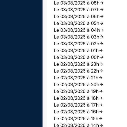
Le 03/08/2026 à 08h
Le 03/08/2026 à 07h
Le 03/08/2026 à 06h
Le 03/08/2026 à 05h
Le 03/08/2026 à 04h
Le 03/08/2026 à 03h
Le 03/08/2026 à 02h
Le 03/08/2026 à 01h
Le 03/08/2026 à 00h
Le 02/08/2026 à 23h
Le 02/08/2026 à 22h
Le 02/08/2026 à 21h
Le 02/08/2026 à 20h
Le 02/08/2026 à 19h
Le 02/08/2026 à 18h
Le 02/08/2026 à 17h
Le 02/08/2026 à 16h
Le 02/08/2026 à 15h
Le 02/08/2026 à 14h