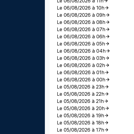
Le 06/08/2026 à 11h
Le 06/08/2026 à 10h
Le 06/08/2026 à 09h
Le 06/08/2026 à 08h
Le 06/08/2026 à 07h
Le 06/08/2026 à 06h
Le 06/08/2026 à 05h
Le 06/08/2026 à 04h
Le 06/08/2026 à 03h
Le 06/08/2026 à 02h
Le 06/08/2026 à 01h
Le 06/08/2026 à 00h
Le 05/08/2026 à 23h
Le 05/08/2026 à 22h
Le 05/08/2026 à 21h
Le 05/08/2026 à 20h
Le 05/08/2026 à 19h
Le 05/08/2026 à 18h
Le 05/08/2026 à 17h