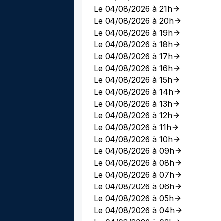
Le 04/08/2026 à 21h
Le 04/08/2026 à 20h
Le 04/08/2026 à 19h
Le 04/08/2026 à 18h
Le 04/08/2026 à 17h
Le 04/08/2026 à 16h
Le 04/08/2026 à 15h
Le 04/08/2026 à 14h
Le 04/08/2026 à 13h
Le 04/08/2026 à 12h
Le 04/08/2026 à 11h
Le 04/08/2026 à 10h
Le 04/08/2026 à 09h
Le 04/08/2026 à 08h
Le 04/08/2026 à 07h
Le 04/08/2026 à 06h
Le 04/08/2026 à 05h
Le 04/08/2026 à 04h