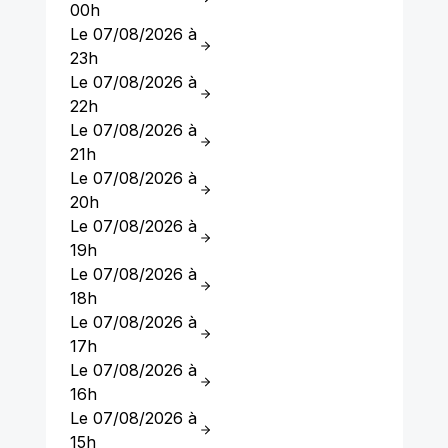
00h
Le 07/08/2026 à
23h
Le 07/08/2026 à
22h
Le 07/08/2026 à
21h
Le 07/08/2026 à
20h
Le 07/08/2026 à
19h
Le 07/08/2026 à
18h
Le 07/08/2026 à
17h
Le 07/08/2026 à
16h
Le 07/08/2026 à
15h