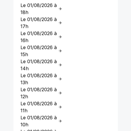
Le 01/08/2026 à
18h
Le 01/08/2026 à
17h
Le 01/08/2026 à
16h
Le 01/08/2026 à
15h
Le 01/08/2026 à
14h
Le 01/08/2026 à
13h
Le 01/08/2026 à
12h
Le 01/08/2026 à
11h
Le 01/08/2026 à
10h