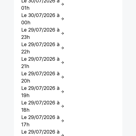
Le 30/07/2026 à
01h
Le 30/07/2026 à
00h
Le 29/07/2026 à
23h
Le 29/07/2026 à
22h
Le 29/07/2026 à
21h
Le 29/07/2026 à
20h
Le 29/07/2026 à
19h
Le 29/07/2026 à
18h
Le 29/07/2026 à
17h
Le 29/07/2026 à