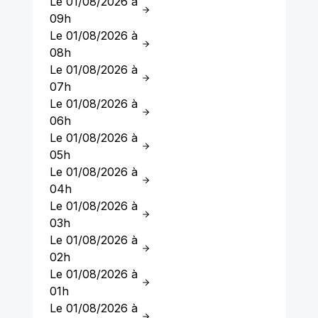
Le 01/08/2026 à
09h
Le 01/08/2026 à
08h
Le 01/08/2026 à
07h
Le 01/08/2026 à
06h
Le 01/08/2026 à
05h
Le 01/08/2026 à
04h
Le 01/08/2026 à
03h
Le 01/08/2026 à
02h
Le 01/08/2026 à
01h
Le 01/08/2026 à