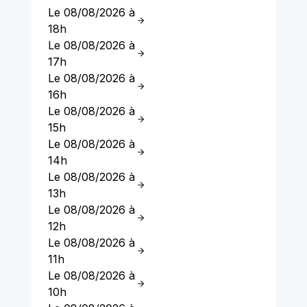
Le 08/08/2026 à
18h
Le 08/08/2026 à
17h
Le 08/08/2026 à
16h
Le 08/08/2026 à
15h
Le 08/08/2026 à
14h
Le 08/08/2026 à
13h
Le 08/08/2026 à
12h
Le 08/08/2026 à
11h
Le 08/08/2026 à
10h