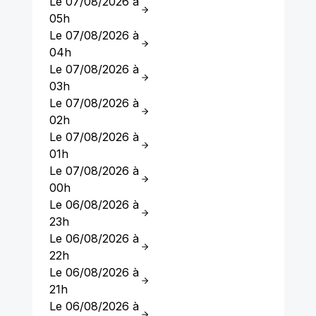
Le 07/08/2026 à
05h
Le 07/08/2026 à
04h
Le 07/08/2026 à
03h
Le 07/08/2026 à
02h
Le 07/08/2026 à
01h
Le 07/08/2026 à
00h
Le 06/08/2026 à
23h
Le 06/08/2026 à
22h
Le 06/08/2026 à
21h
Le 06/08/2026 à