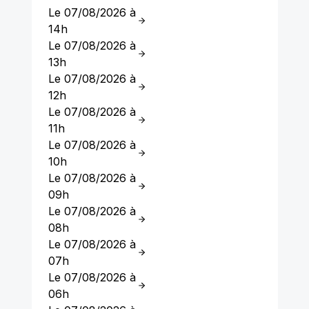
Le 07/08/2026 à
14h
Le 07/08/2026 à
13h
Le 07/08/2026 à
12h
Le 07/08/2026 à
11h
Le 07/08/2026 à
10h
Le 07/08/2026 à
09h
Le 07/08/2026 à
08h
Le 07/08/2026 à
07h
Le 07/08/2026 à
06h