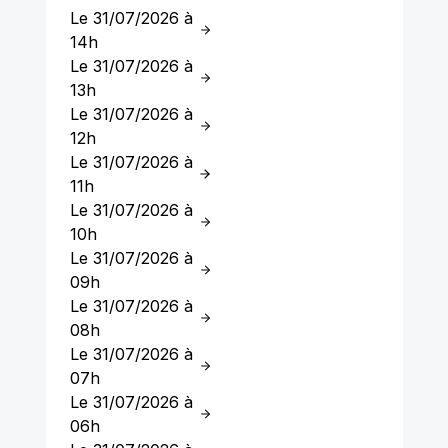
Le 31/07/2026 à
14h
Le 31/07/2026 à
13h
Le 31/07/2026 à
12h
Le 31/07/2026 à
11h
Le 31/07/2026 à
10h
Le 31/07/2026 à
09h
Le 31/07/2026 à
08h
Le 31/07/2026 à
07h
Le 31/07/2026 à
06h