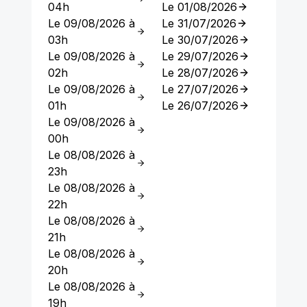
04h
Le 01/08/2026
Le 09/08/2026 à
Le 31/07/2026
03h
Le 30/07/2026
Le 09/08/2026 à
Le 29/07/2026
02h
Le 28/07/2026
Le 09/08/2026 à
Le 27/07/2026
01h
Le 26/07/2026
Le 09/08/2026 à
00h
Le 08/08/2026 à
23h
Le 08/08/2026 à
22h
Le 08/08/2026 à
21h
Le 08/08/2026 à
20h
Le 08/08/2026 à
19h