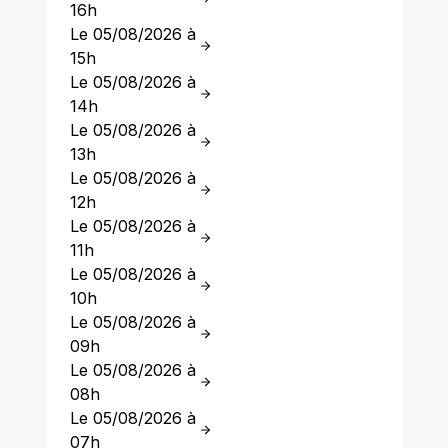
16h
Le 05/08/2026 à
15h
Le 05/08/2026 à
14h
Le 05/08/2026 à
13h
Le 05/08/2026 à
12h
Le 05/08/2026 à
11h
Le 05/08/2026 à
10h
Le 05/08/2026 à
09h
Le 05/08/2026 à
08h
Le 05/08/2026 à
07h