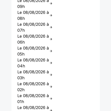
Le 08/08/2026 à
09h
Le 08/08/2026 à
08h
Le 08/08/2026 à
07h
Le 08/08/2026 à
06h
Le 08/08/2026 à
05h
Le 08/08/2026 à
04h
Le 08/08/2026 à
03h
Le 08/08/2026 à
02h
Le 08/08/2026 à
01h
Le 08/08/2026 à