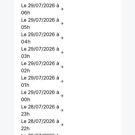
Le 29/07/2026 à
06h
Le 29/07/2026 à
05h
Le 29/07/2026 à
04h
Le 29/07/2026 à
03h
Le 29/07/2026 à
02h
Le 29/07/2026 à
01h
Le 29/07/2026 à
00h
Le 28/07/2026 à
23h
Le 28/07/2026 à
22h