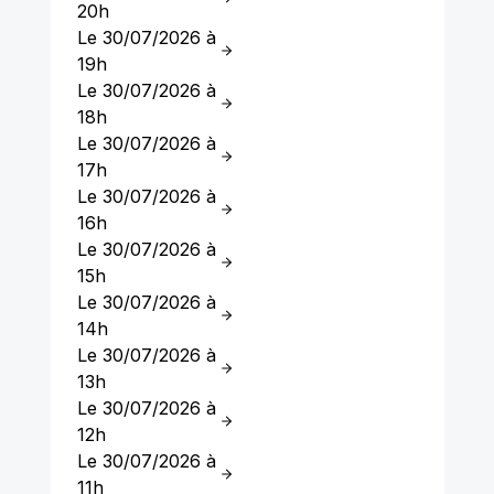
20h
Le 30/07/2026 à
19h
Le 30/07/2026 à
18h
Le 30/07/2026 à
17h
Le 30/07/2026 à
16h
Le 30/07/2026 à
15h
Le 30/07/2026 à
14h
Le 30/07/2026 à
13h
Le 30/07/2026 à
12h
Le 30/07/2026 à
11h