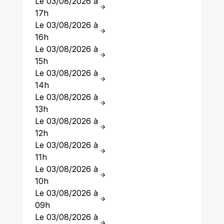
Le 03/08/2026 à
17h
Le 03/08/2026 à
16h
Le 03/08/2026 à
15h
Le 03/08/2026 à
14h
Le 03/08/2026 à
13h
Le 03/08/2026 à
12h
Le 03/08/2026 à
11h
Le 03/08/2026 à
10h
Le 03/08/2026 à
09h
Le 03/08/2026 à