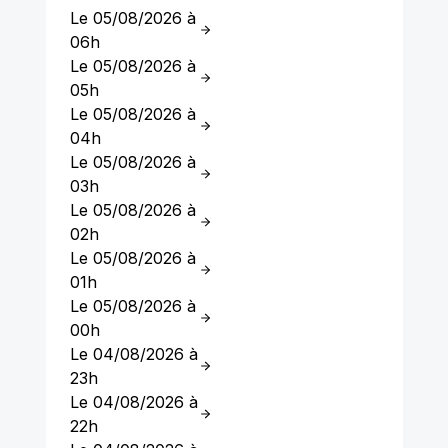
Le 05/08/2026 à
06h
Le 05/08/2026 à
05h
Le 05/08/2026 à
04h
Le 05/08/2026 à
03h
Le 05/08/2026 à
02h
Le 05/08/2026 à
01h
Le 05/08/2026 à
00h
Le 04/08/2026 à
23h
Le 04/08/2026 à
22h