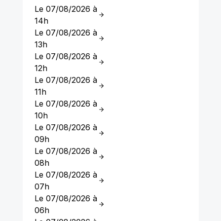
Le 07/08/2026 à
14h
Le 07/08/2026 à
13h
Le 07/08/2026 à
12h
Le 07/08/2026 à
11h
Le 07/08/2026 à
10h
Le 07/08/2026 à
09h
Le 07/08/2026 à
08h
Le 07/08/2026 à
07h
Le 07/08/2026 à
06h