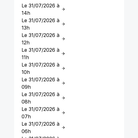
Le 31/07/2026 à
14h
Le 31/07/2026 à
13h
Le 31/07/2026 à
12h
Le 31/07/2026 à
11h
Le 31/07/2026 à
10h
Le 31/07/2026 à
09h
Le 31/07/2026 à
08h
Le 31/07/2026 à
07h
Le 31/07/2026 à
06h