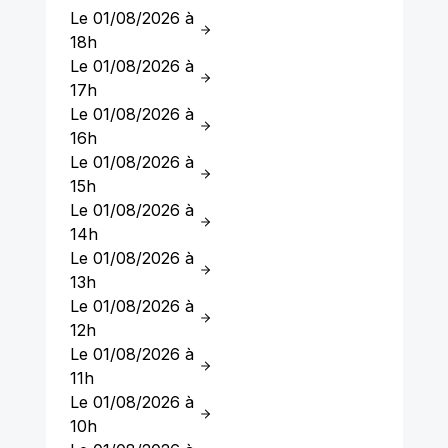
Le 01/08/2026 à
18h
Le 01/08/2026 à
17h
Le 01/08/2026 à
16h
Le 01/08/2026 à
15h
Le 01/08/2026 à
14h
Le 01/08/2026 à
13h
Le 01/08/2026 à
12h
Le 01/08/2026 à
11h
Le 01/08/2026 à
10h