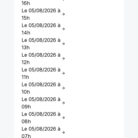
16h
Le 05/08/2026 à
15h
Le 05/08/2026 à
14h
Le 05/08/2026 à
13h
Le 05/08/2026 à
12h
Le 05/08/2026 à
11h
Le 05/08/2026 à
10h
Le 05/08/2026 à
09h
Le 05/08/2026 à
08h
Le 05/08/2026 à
07h