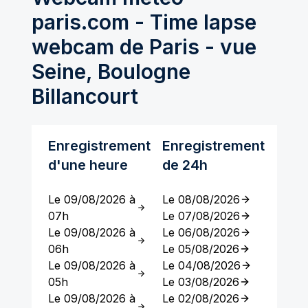
paris.com - Time lapse
webcam de Paris - vue
Seine, Boulogne
Billancourt
Enregistrement
Enregistrement
d'une heure
de 24h
Le 09/08/2026 à
Le 08/08/2026
07h
Le 07/08/2026
Le 09/08/2026 à
Le 06/08/2026
06h
Le 05/08/2026
Le 09/08/2026 à
Le 04/08/2026
05h
Le 03/08/2026
Le 09/08/2026 à
Le 02/08/2026