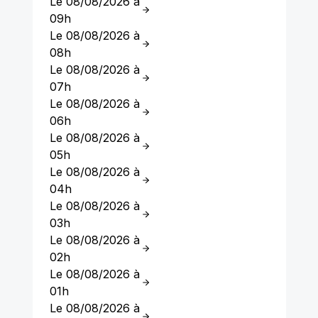
Le 08/08/2026 à
09h
Le 08/08/2026 à
08h
Le 08/08/2026 à
07h
Le 08/08/2026 à
06h
Le 08/08/2026 à
05h
Le 08/08/2026 à
04h
Le 08/08/2026 à
03h
Le 08/08/2026 à
02h
Le 08/08/2026 à
01h
Le 08/08/2026 à