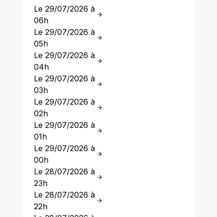
Le 29/07/2026 à
06h
Le 29/07/2026 à
05h
Le 29/07/2026 à
04h
Le 29/07/2026 à
03h
Le 29/07/2026 à
02h
Le 29/07/2026 à
01h
Le 29/07/2026 à
00h
Le 28/07/2026 à
23h
Le 28/07/2026 à
22h