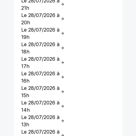
Le 28/07/2026 à
21h
Le 28/07/2026 à
20h
Le 28/07/2026 à
19h
Le 28/07/2026 à
18h
Le 28/07/2026 à
17h
Le 28/07/2026 à
16h
Le 28/07/2026 à
15h
Le 28/07/2026 à
14h
Le 28/07/2026 à
13h
Le 28/07/2026 à