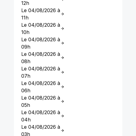
12h
Le 04/08/2026 à
11h
Le 04/08/2026 à
10h
Le 04/08/2026 à
09h
Le 04/08/2026 à
08h
Le 04/08/2026 à
07h
Le 04/08/2026 à
06h
Le 04/08/2026 à
05h
Le 04/08/2026 à
04h
Le 04/08/2026 à
03h