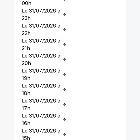
00h
Le 31/07/2026 à
23h
Le 31/07/2026 à
22h
Le 31/07/2026 à
21h
Le 31/07/2026 à
20h
Le 31/07/2026 à
19h
Le 31/07/2026 à
18h
Le 31/07/2026 à
17h
Le 31/07/2026 à
16h
Le 31/07/2026 à
15h