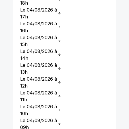
18h
Le 04/08/2026 à
17h
Le 04/08/2026 à
16h
Le 04/08/2026 à
15h
Le 04/08/2026 à
14h
Le 04/08/2026 à
13h
Le 04/08/2026 à
12h
Le 04/08/2026 à
11h
Le 04/08/2026 à
10h
Le 04/08/2026 à
09h