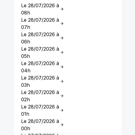
Le 28/07/2026 à
08h
Le 28/07/2026 à
07h
Le 28/07/2026 à
06h
Le 28/07/2026 à
05h
Le 28/07/2026 à
04h
Le 28/07/2026 à
03h
Le 28/07/2026 à
02h
Le 28/07/2026 à
01h
Le 28/07/2026 à
00h