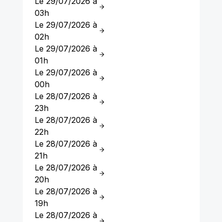
Le 29/07/2026 à
03h
Le 29/07/2026 à
02h
Le 29/07/2026 à
01h
Le 29/07/2026 à
00h
Le 28/07/2026 à
23h
Le 28/07/2026 à
22h
Le 28/07/2026 à
21h
Le 28/07/2026 à
20h
Le 28/07/2026 à
19h
Le 28/07/2026 à