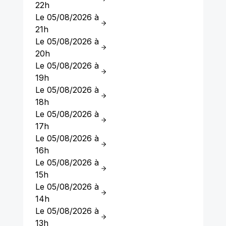
22h
Le 05/08/2026 à
21h
Le 05/08/2026 à
20h
Le 05/08/2026 à
19h
Le 05/08/2026 à
18h
Le 05/08/2026 à
17h
Le 05/08/2026 à
16h
Le 05/08/2026 à
15h
Le 05/08/2026 à
14h
Le 05/08/2026 à
13h