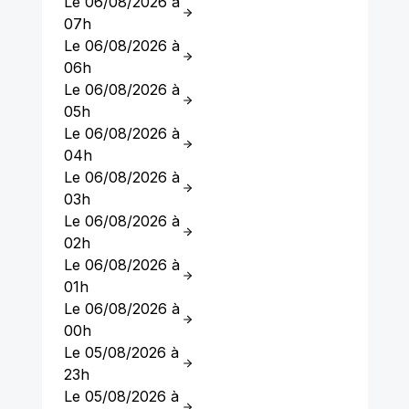
Le 06/08/2026 à
07h
Le 06/08/2026 à
06h
Le 06/08/2026 à
05h
Le 06/08/2026 à
04h
Le 06/08/2026 à
03h
Le 06/08/2026 à
02h
Le 06/08/2026 à
01h
Le 06/08/2026 à
00h
Le 05/08/2026 à
23h
Le 05/08/2026 à