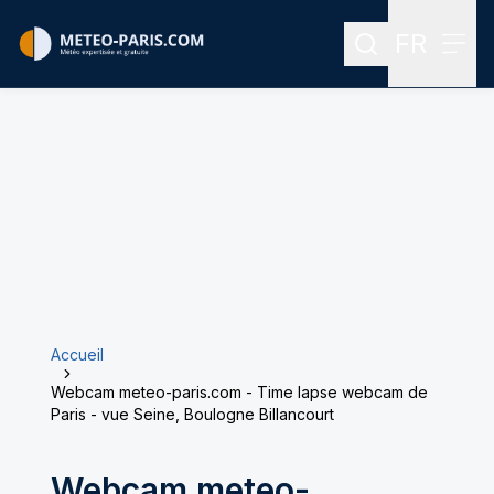
FR
Rechercher
Menu
Menu des
Accueil
Webcam meteo-paris.com - Time lapse webcam de
Paris - vue Seine, Boulogne Billancourt
Webcam meteo-