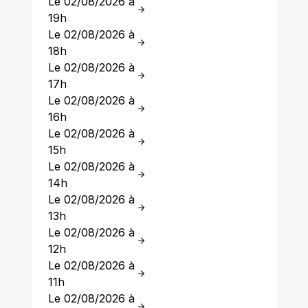
Le 02/08/2026 à
19h
Le 02/08/2026 à
18h
Le 02/08/2026 à
17h
Le 02/08/2026 à
16h
Le 02/08/2026 à
15h
Le 02/08/2026 à
14h
Le 02/08/2026 à
13h
Le 02/08/2026 à
12h
Le 02/08/2026 à
11h
Le 02/08/2026 à