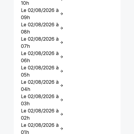
10h
Le 02/08/2026 à
09h
Le 02/08/2026 à
08h
Le 02/08/2026 à
07h
Le 02/08/2026 à
06h
Le 02/08/2026 à
05h
Le 02/08/2026 à
04h
Le 02/08/2026 à
03h
Le 02/08/2026 à
02h
Le 02/08/2026 à
01h