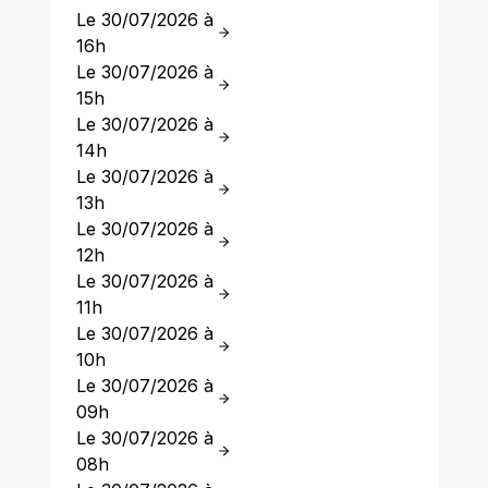
Le 30/07/2026 à
16h
Le 30/07/2026 à
15h
Le 30/07/2026 à
14h
Le 30/07/2026 à
13h
Le 30/07/2026 à
12h
Le 30/07/2026 à
11h
Le 30/07/2026 à
10h
Le 30/07/2026 à
09h
Le 30/07/2026 à
08h