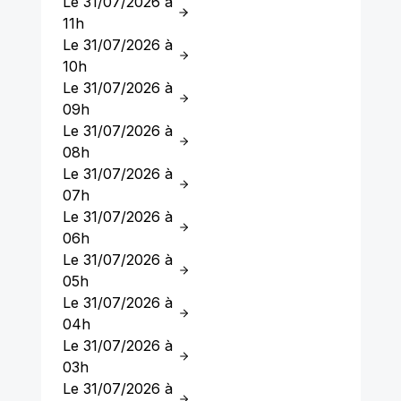
Le 31/07/2026 à
11h
Le 31/07/2026 à
10h
Le 31/07/2026 à
09h
Le 31/07/2026 à
08h
Le 31/07/2026 à
07h
Le 31/07/2026 à
06h
Le 31/07/2026 à
05h
Le 31/07/2026 à
04h
Le 31/07/2026 à
03h
Le 31/07/2026 à