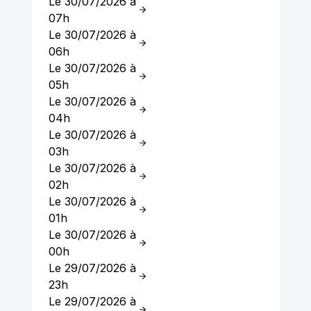
Le 30/07/2026 à
07h
Le 30/07/2026 à
06h
Le 30/07/2026 à
05h
Le 30/07/2026 à
04h
Le 30/07/2026 à
03h
Le 30/07/2026 à
02h
Le 30/07/2026 à
01h
Le 30/07/2026 à
00h
Le 29/07/2026 à
23h
Le 29/07/2026 à