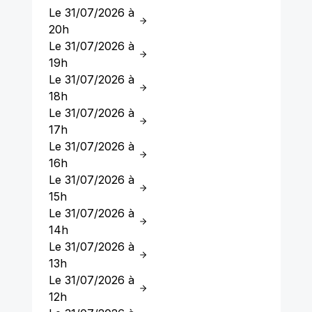
Le 31/07/2026 à
20h
Le 31/07/2026 à
19h
Le 31/07/2026 à
18h
Le 31/07/2026 à
17h
Le 31/07/2026 à
16h
Le 31/07/2026 à
15h
Le 31/07/2026 à
14h
Le 31/07/2026 à
13h
Le 31/07/2026 à
12h