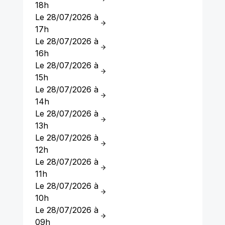
18h
Le 28/07/2026 à
17h
Le 28/07/2026 à
16h
Le 28/07/2026 à
15h
Le 28/07/2026 à
14h
Le 28/07/2026 à
13h
Le 28/07/2026 à
12h
Le 28/07/2026 à
11h
Le 28/07/2026 à
10h
Le 28/07/2026 à
09h