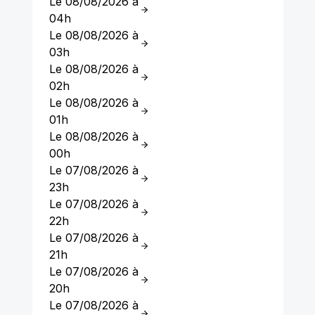
Le 08/08/2026 à
04h
Le 08/08/2026 à
03h
Le 08/08/2026 à
02h
Le 08/08/2026 à
01h
Le 08/08/2026 à
00h
Le 07/08/2026 à
23h
Le 07/08/2026 à
22h
Le 07/08/2026 à
21h
Le 07/08/2026 à
20h
Le 07/08/2026 à