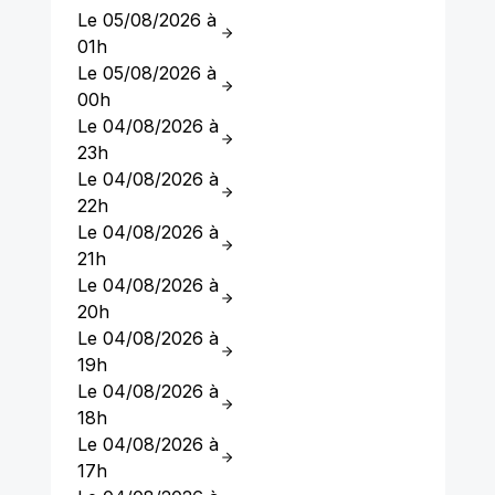
Le 05/08/2026 à
01h
Le 05/08/2026 à
00h
Le 04/08/2026 à
23h
Le 04/08/2026 à
22h
Le 04/08/2026 à
21h
Le 04/08/2026 à
20h
Le 04/08/2026 à
19h
Le 04/08/2026 à
18h
Le 04/08/2026 à
17h