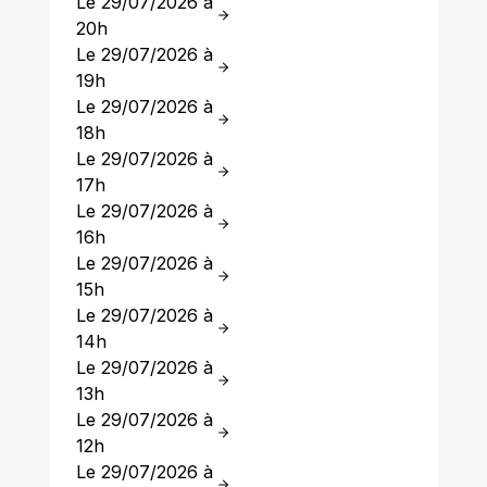
Le 29/07/2026 à
20h
Le 29/07/2026 à
19h
Le 29/07/2026 à
18h
Le 29/07/2026 à
17h
Le 29/07/2026 à
16h
Le 29/07/2026 à
15h
Le 29/07/2026 à
14h
Le 29/07/2026 à
13h
Le 29/07/2026 à
12h
Le 29/07/2026 à