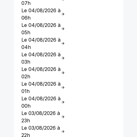
07h
Le 04/08/2026 à
06h
Le 04/08/2026 à
05h
Le 04/08/2026 à
04h
Le 04/08/2026 à
03h
Le 04/08/2026 à
02h
Le 04/08/2026 à
01h
Le 04/08/2026 à
00h
Le 03/08/2026 à
23h
Le 03/08/2026 à
22h