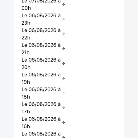
Le 07/08/2026 à
00h
Le 06/08/2026 à
23h
Le 06/08/2026 à
22h
Le 06/08/2026 à
21h
Le 06/08/2026 à
20h
Le 06/08/2026 à
19h
Le 06/08/2026 à
18h
Le 06/08/2026 à
17h
Le 06/08/2026 à
16h
Le 06/08/2026 à