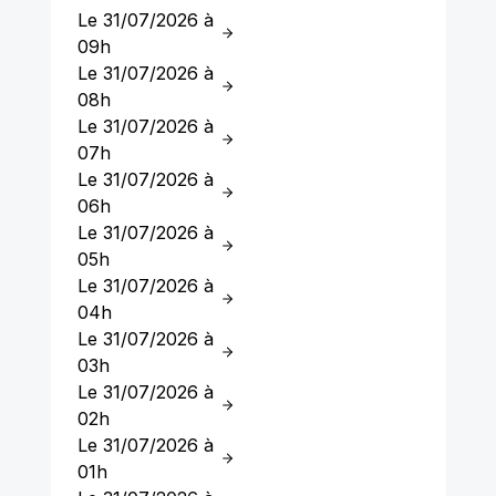
Le 31/07/2026 à
09h
Le 31/07/2026 à
08h
Le 31/07/2026 à
07h
Le 31/07/2026 à
06h
Le 31/07/2026 à
05h
Le 31/07/2026 à
04h
Le 31/07/2026 à
03h
Le 31/07/2026 à
02h
Le 31/07/2026 à
01h