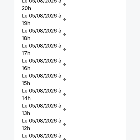
Le 05/08/2026 à
20h
Le 05/08/2026 à
19h
Le 05/08/2026 à
18h
Le 05/08/2026 à
17h
Le 05/08/2026 à
16h
Le 05/08/2026 à
15h
Le 05/08/2026 à
14h
Le 05/08/2026 à
13h
Le 05/08/2026 à
12h
Le 05/08/2026 à