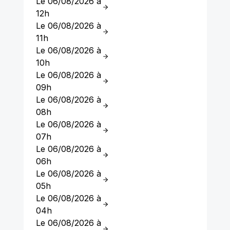
Le 06/08/2026 à
12h
Le 06/08/2026 à
11h
Le 06/08/2026 à
10h
Le 06/08/2026 à
09h
Le 06/08/2026 à
08h
Le 06/08/2026 à
07h
Le 06/08/2026 à
06h
Le 06/08/2026 à
05h
Le 06/08/2026 à
04h
Le 06/08/2026 à