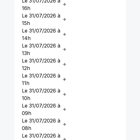
Le 31/07/2026 à
16h
Le 31/07/2026 à
15h
Le 31/07/2026 à
14h
Le 31/07/2026 à
13h
Le 31/07/2026 à
12h
Le 31/07/2026 à
11h
Le 31/07/2026 à
10h
Le 31/07/2026 à
09h
Le 31/07/2026 à
08h
Le 31/07/2026 à