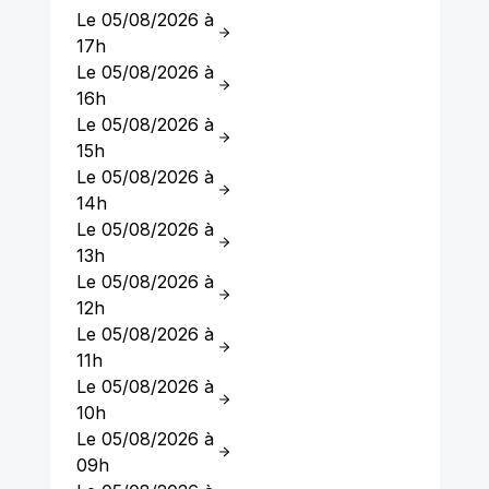
Le 05/08/2026 à
17h
Le 05/08/2026 à
16h
Le 05/08/2026 à
15h
Le 05/08/2026 à
14h
Le 05/08/2026 à
13h
Le 05/08/2026 à
12h
Le 05/08/2026 à
11h
Le 05/08/2026 à
10h
Le 05/08/2026 à
09h