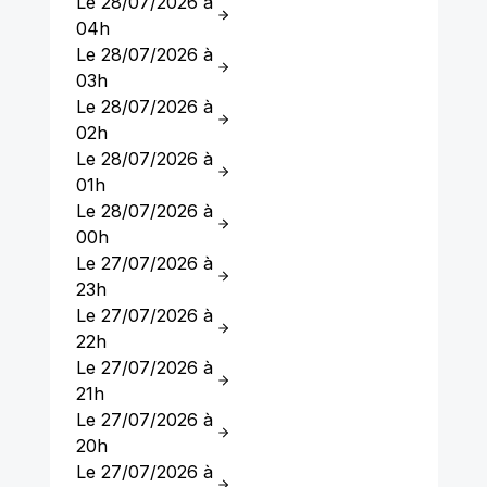
Le 28/07/2026 à
04h
Le 28/07/2026 à
03h
Le 28/07/2026 à
02h
Le 28/07/2026 à
01h
Le 28/07/2026 à
00h
Le 27/07/2026 à
23h
Le 27/07/2026 à
22h
Le 27/07/2026 à
21h
Le 27/07/2026 à
20h
Le 27/07/2026 à