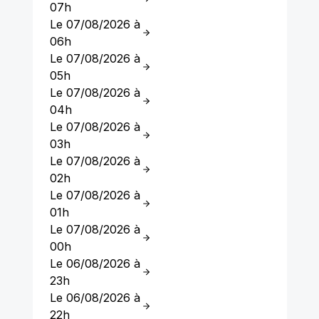
07h
Le 07/08/2026 à
06h
Le 07/08/2026 à
05h
Le 07/08/2026 à
04h
Le 07/08/2026 à
03h
Le 07/08/2026 à
02h
Le 07/08/2026 à
01h
Le 07/08/2026 à
00h
Le 06/08/2026 à
23h
Le 06/08/2026 à
22h