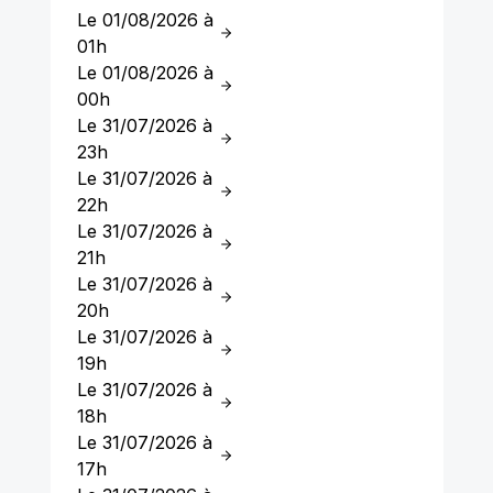
Le 01/08/2026 à
01h
Le 01/08/2026 à
00h
Le 31/07/2026 à
23h
Le 31/07/2026 à
22h
Le 31/07/2026 à
21h
Le 31/07/2026 à
20h
Le 31/07/2026 à
19h
Le 31/07/2026 à
18h
Le 31/07/2026 à
17h