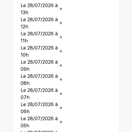
Le 28/07/2026 à
13h
Le 28/07/2026 à
12h
Le 28/07/2026 à
11h
Le 28/07/2026 à
10h
Le 28/07/2026 à
09h
Le 28/07/2026 à
08h
Le 28/07/2026 à
07h
Le 28/07/2026 à
06h
Le 28/07/2026 à
05h