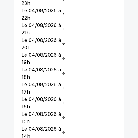
23h
Le 04/08/2026 à
22h
Le 04/08/2026 à
21h
Le 04/08/2026 à
20h
Le 04/08/2026 à
19h
Le 04/08/2026 à
18h
Le 04/08/2026 à
17h
Le 04/08/2026 à
16h
Le 04/08/2026 à
15h
Le 04/08/2026 à
14h