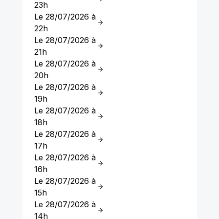
23h
Le 28/07/2026 à
22h
Le 28/07/2026 à
21h
Le 28/07/2026 à
20h
Le 28/07/2026 à
19h
Le 28/07/2026 à
18h
Le 28/07/2026 à
17h
Le 28/07/2026 à
16h
Le 28/07/2026 à
15h
Le 28/07/2026 à
14h