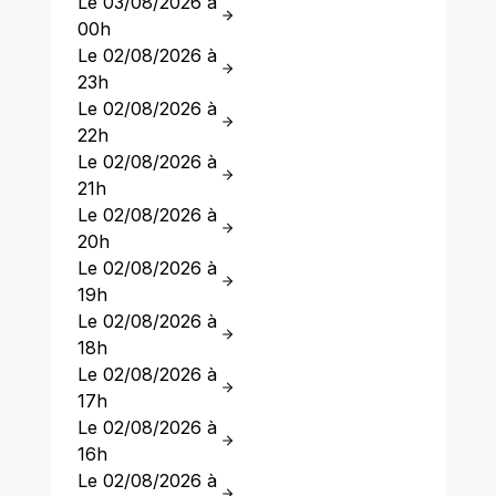
Le 03/08/2026 à
00h
Le 02/08/2026 à
23h
Le 02/08/2026 à
22h
Le 02/08/2026 à
21h
Le 02/08/2026 à
20h
Le 02/08/2026 à
19h
Le 02/08/2026 à
18h
Le 02/08/2026 à
17h
Le 02/08/2026 à
16h
Le 02/08/2026 à