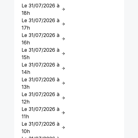
Le 31/07/2026 à
18h
Le 31/07/2026 à
17h
Le 31/07/2026 à
16h
Le 31/07/2026 à
15h
Le 31/07/2026 à
14h
Le 31/07/2026 à
13h
Le 31/07/2026 à
12h
Le 31/07/2026 à
11h
Le 31/07/2026 à
10h