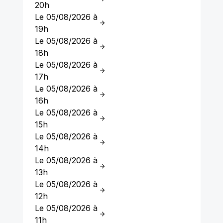
20h
Le 05/08/2026 à
19h
Le 05/08/2026 à
18h
Le 05/08/2026 à
17h
Le 05/08/2026 à
16h
Le 05/08/2026 à
15h
Le 05/08/2026 à
14h
Le 05/08/2026 à
13h
Le 05/08/2026 à
12h
Le 05/08/2026 à
11h