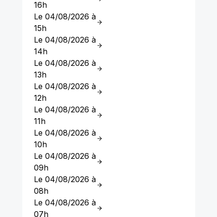
16h
Le 04/08/2026 à
15h
Le 04/08/2026 à
14h
Le 04/08/2026 à
13h
Le 04/08/2026 à
12h
Le 04/08/2026 à
11h
Le 04/08/2026 à
10h
Le 04/08/2026 à
09h
Le 04/08/2026 à
08h
Le 04/08/2026 à
07h