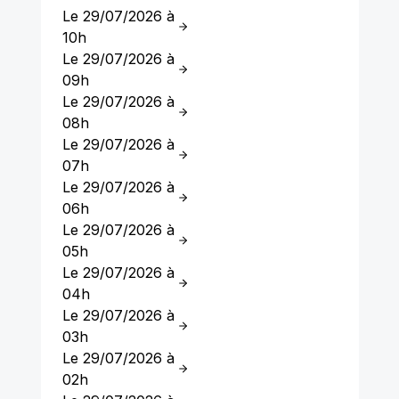
Le 29/07/2026 à
10h
Le 29/07/2026 à
09h
Le 29/07/2026 à
08h
Le 29/07/2026 à
07h
Le 29/07/2026 à
06h
Le 29/07/2026 à
05h
Le 29/07/2026 à
04h
Le 29/07/2026 à
03h
Le 29/07/2026 à
02h