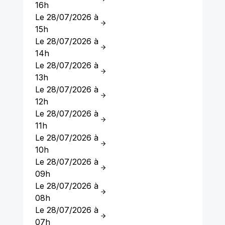
16h
Le 28/07/2026 à
15h
Le 28/07/2026 à
14h
Le 28/07/2026 à
13h
Le 28/07/2026 à
12h
Le 28/07/2026 à
11h
Le 28/07/2026 à
10h
Le 28/07/2026 à
09h
Le 28/07/2026 à
08h
Le 28/07/2026 à
07h