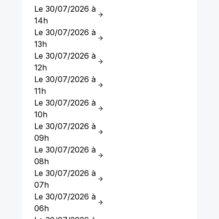
Le 30/07/2026 à
14h
Le 30/07/2026 à
13h
Le 30/07/2026 à
12h
Le 30/07/2026 à
11h
Le 30/07/2026 à
10h
Le 30/07/2026 à
09h
Le 30/07/2026 à
08h
Le 30/07/2026 à
07h
Le 30/07/2026 à
06h