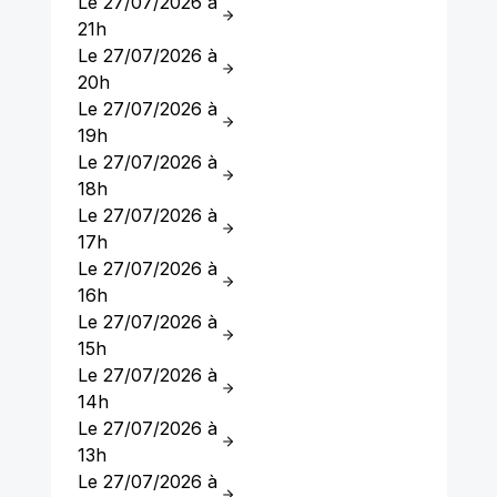
Le 27/07/2026 à
21h
Le 27/07/2026 à
20h
Le 27/07/2026 à
19h
Le 27/07/2026 à
18h
Le 27/07/2026 à
17h
Le 27/07/2026 à
16h
Le 27/07/2026 à
15h
Le 27/07/2026 à
14h
Le 27/07/2026 à
13h
Le 27/07/2026 à