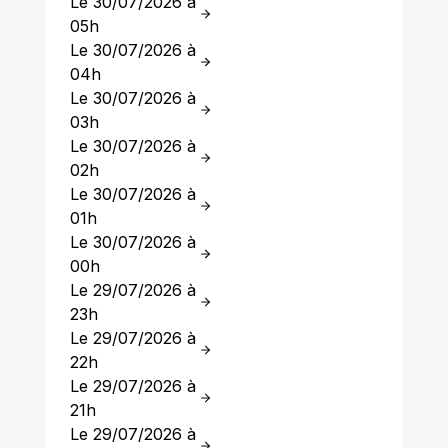
Le 30/07/2026 à
05h
Le 30/07/2026 à
04h
Le 30/07/2026 à
03h
Le 30/07/2026 à
02h
Le 30/07/2026 à
01h
Le 30/07/2026 à
00h
Le 29/07/2026 à
23h
Le 29/07/2026 à
22h
Le 29/07/2026 à
21h
Le 29/07/2026 à