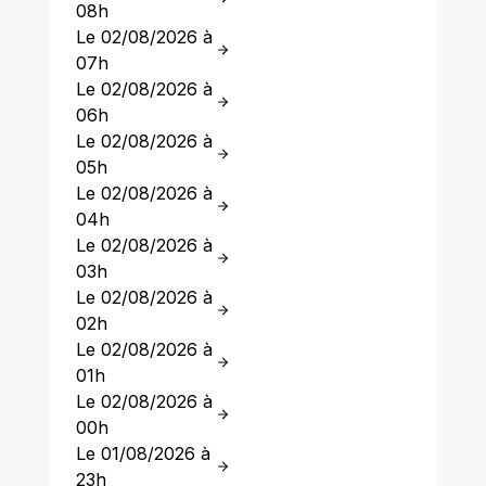
08h
Le 02/08/2026 à
07h
Le 02/08/2026 à
06h
Le 02/08/2026 à
05h
Le 02/08/2026 à
04h
Le 02/08/2026 à
03h
Le 02/08/2026 à
02h
Le 02/08/2026 à
01h
Le 02/08/2026 à
00h
Le 01/08/2026 à
23h