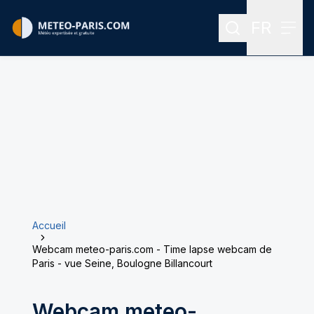
FR
Rechercher
Menu
Menu des
Accueil
Webcam meteo-paris.com - Time lapse webcam de
Paris - vue Seine, Boulogne Billancourt
Webcam meteo-