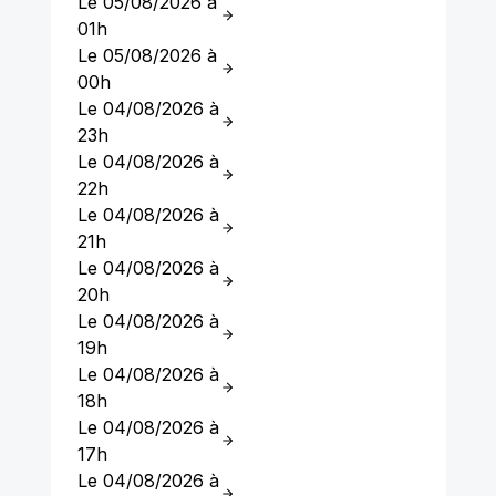
Le 05/08/2026 à
01h
Le 05/08/2026 à
00h
Le 04/08/2026 à
23h
Le 04/08/2026 à
22h
Le 04/08/2026 à
21h
Le 04/08/2026 à
20h
Le 04/08/2026 à
19h
Le 04/08/2026 à
18h
Le 04/08/2026 à
17h
Le 04/08/2026 à