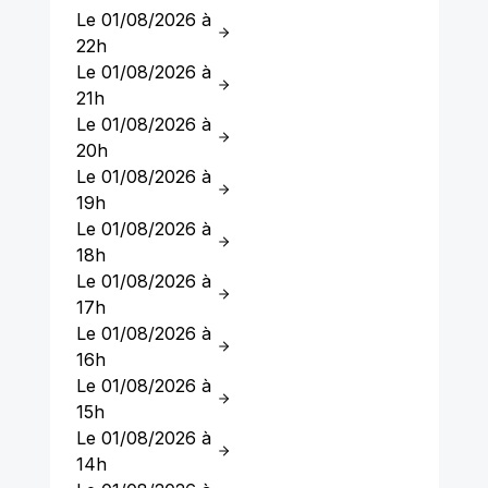
Le 01/08/2026 à
22h
Le 01/08/2026 à
21h
Le 01/08/2026 à
20h
Le 01/08/2026 à
19h
Le 01/08/2026 à
18h
Le 01/08/2026 à
17h
Le 01/08/2026 à
16h
Le 01/08/2026 à
15h
Le 01/08/2026 à
14h