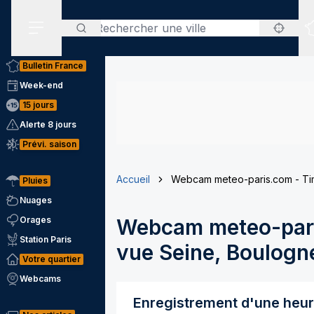
Rechercher
Menu secondaire
Bulletin France
Week-end
15 jours
Alerte 8 jours
Prévi. saison
Accueil
Webcam meteo-paris.com - Tim
Pluies
Nuages
Orages
Webcam meteo-pari
Station Paris
vue Seine, Boulogne
Votre quartier
Webcams
Enregistrement d'une heu