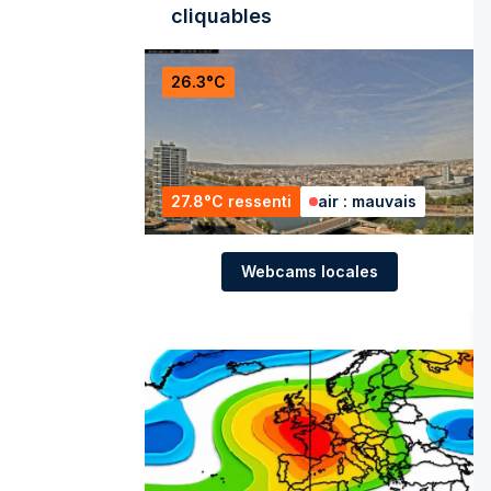
cliquables
26.3°C
27.8°C ressenti
air : mauvais
Webcams locales